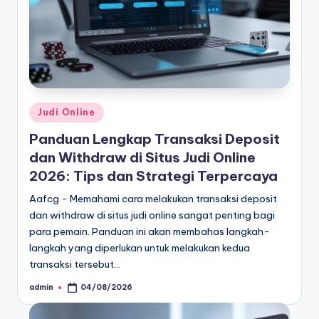
Posted
Judi Online
in
Panduan Lengkap Transaksi Deposit
dan Withdraw di Situs Judi Online
2026: Tips dan Strategi Terpercaya
Aafcg - Memahami cara melakukan transaksi deposit
dan withdraw di situs judi online sangat penting bagi
para pemain. Panduan ini akan membahas langkah-
langkah yang diperlukan untuk melakukan kedua
transaksi tersebut…
admin
04/08/2026
Posted
by