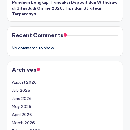
Panduan Lengkap Transaksi Deposit dan Withdraw
di Situs Judi Online 2026: Tips dan Strategi
Terpercaya
Recent Comments
No comments to show.
Archives
August 2026
July 2026
June 2026
May 2026
April 2026
March 2026