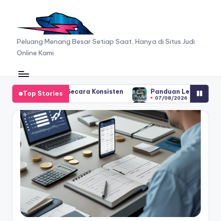
Skip
to
A
Peluang Menang Besar Setiap Saat, Hanya di Situs Judi
content
Online Kami
A
F
C
Secara Konsisten
Panduan Lengkap Memahami Pasaran Handi
Top Stories
07/08/2026
G
Secara Konsisten
Panduan Lengkap Memahami Pasaran Handi
07/08/2026