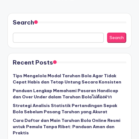
PAGE
pagination
Search
Search
Recent Posts
Tips Mengelola Modal Taruhan Bola Agar Tidak
Cepat Habis dan Tetap Untung Secara Konsisten
Panduan Lengkap Memahami Pasaran Handicap
dan Over Under dalam Taruhan Bolaไม่ต้องฝาก
Strategi Analisis Statistik Pertandingan Sepak
Bola Sebelum Pasang Taruhan yang Akurat
Cara Daftar dan Main Taruhan Bola Online Resmi
untuk Pemula Tanpa Ribet: Panduan Aman dan
Praktis