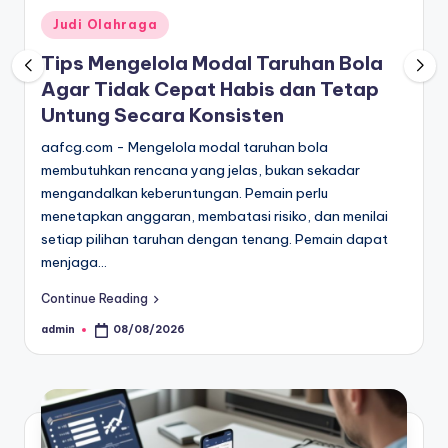
Posted
Judi Olahraga
in
Tips Mengelola Modal Taruhan Bola
Agar Tidak Cepat Habis dan Tetap
Untung Secara Konsisten
aafcg.com - Mengelola modal taruhan bola
membutuhkan rencana yang jelas, bukan sekadar
mengandalkan keberuntungan. Pemain perlu
menetapkan anggaran, membatasi risiko, dan menilai
setiap pilihan taruhan dengan tenang. Pemain dapat
menjaga…
Continue Reading
admin
08/08/2026
Posted
by