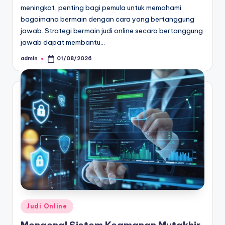
meningkat, penting bagi pemula untuk memahami
bagaimana bermain dengan cara yang bertanggung
jawab. Strategi bermain judi online secara bertanggung
jawab dapat membantu…
admin
01/08/2026
Posted
by
Posted
Judi Online
in