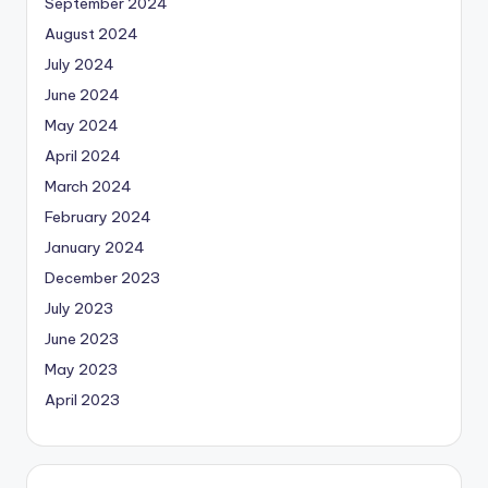
September 2024
August 2024
July 2024
June 2024
May 2024
April 2024
March 2024
February 2024
January 2024
December 2023
July 2023
June 2023
May 2023
April 2023