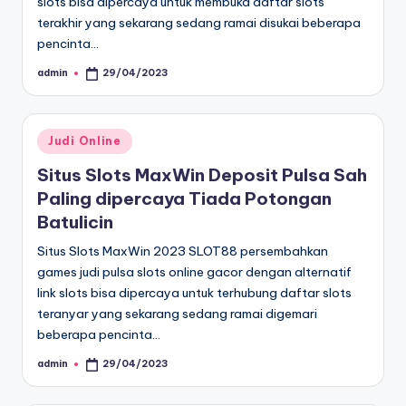
slots bisa dipercaya untuk membuka daftar slots
terakhir yang sekarang sedang ramai disukai beberapa
pencinta…
admin
29/04/2023
Posted
by
Posted
Judi Online
in
Situs Slots MaxWin Deposit Pulsa Sah
Paling dipercaya Tiada Potongan
Batulicin
Situs Slots MaxWin 2023 SLOT88 persembahkan
games judi pulsa slots online gacor dengan alternatif
link slots bisa dipercaya untuk terhubung daftar slots
teranyar yang sekarang sedang ramai digemari
beberapa pencinta…
admin
29/04/2023
Posted
by