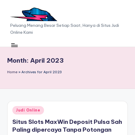
Skip
to
A
Peluang Menang Besar Setiap Saat, Hanya di Situs Judi
content
Online Kami
A
F
C
Month:
April 2023
G
Home
»
Archives for April 2023
Posted
Judi Online
in
Situs Slots MaxWin Deposit Pulsa Sah
Paling dipercaya Tanpa Potongan