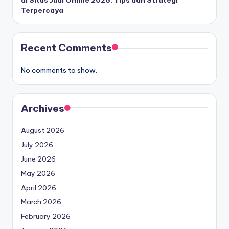
Terpercaya
Recent Comments
No comments to show.
Archives
August 2026
July 2026
June 2026
May 2026
April 2026
March 2026
February 2026