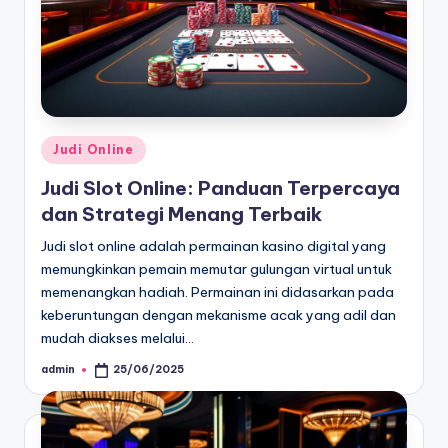
Posted
Judi Online
in
Judi Slot Online: Panduan Terpercaya
dan Strategi Menang Terbaik
Judi slot online adalah permainan kasino digital yang
memungkinkan pemain memutar gulungan virtual untuk
memenangkan hadiah. Permainan ini didasarkan pada
keberuntungan dengan mekanisme acak yang adil dan
mudah diakses melalui…
admin
25/06/2025
Posted
by