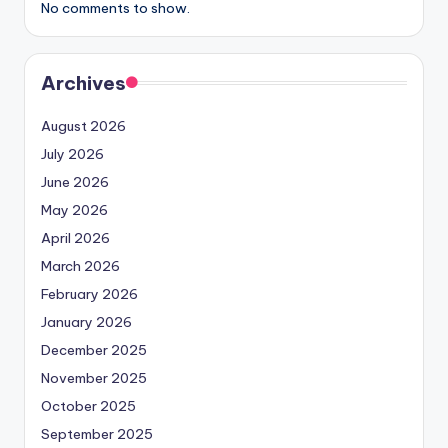
No comments to show.
Archives
August 2026
July 2026
June 2026
May 2026
April 2026
March 2026
February 2026
January 2026
December 2025
November 2025
October 2025
September 2025