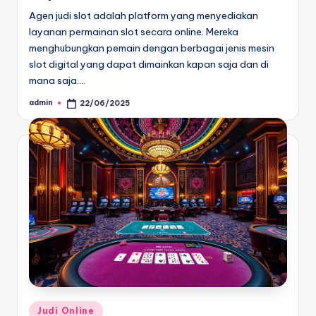
Agen judi slot adalah platform yang menyediakan
layanan permainan slot secara online. Mereka
menghubungkan pemain dengan berbagai jenis mesin
slot digital yang dapat dimainkan kapan saja dan di
mana saja.…
admin
22/06/2025
Posted
by
Posted
Judi Online