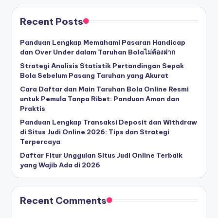
Recent Posts
Panduan Lengkap Memahami Pasaran Handicap
dan Over Under dalam Taruhan Bolaไม่ต้องฝาก
Strategi Analisis Statistik Pertandingan Sepak
Bola Sebelum Pasang Taruhan yang Akurat
Cara Daftar dan Main Taruhan Bola Online Resmi
untuk Pemula Tanpa Ribet: Panduan Aman dan
Praktis
Panduan Lengkap Transaksi Deposit dan Withdraw
di Situs Judi Online 2026: Tips dan Strategi
Terpercaya
Daftar Fitur Unggulan Situs Judi Online Terbaik
yang Wajib Ada di 2026
Recent Comments