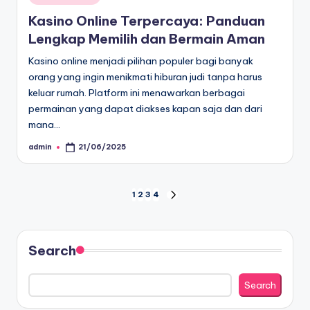
in
Kasino Online Terpercaya: Panduan
Lengkap Memilih dan Bermain Aman
Kasino online menjadi pilihan populer bagi banyak
orang yang ingin menikmati hiburan judi tanpa harus
keluar rumah. Platform ini menawarkan berbagai
permainan yang dapat diakses kapan saja dan dari
mana…
admin
21/06/2025
Posted
by
Posts
1
2
3
4
NEXT
PAGE
pagination
Search
Search