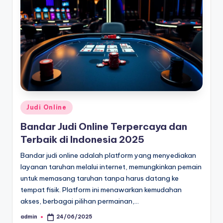
Posted
Judi Online
in
Bandar Judi Online Terpercaya dan
Terbaik di Indonesia 2025
Bandar judi online adalah platform yang menyediakan
layanan taruhan melalui internet, memungkinkan pemain
untuk memasang taruhan tanpa harus datang ke
tempat fisik. Platform ini menawarkan kemudahan
akses, berbagai pilihan permainan,…
admin
24/06/2025
Posted