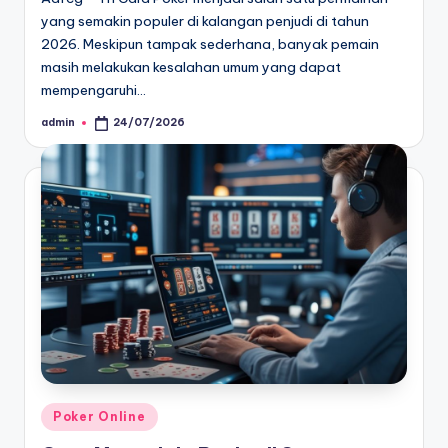
yang semakin populer di kalangan penjudi di tahun
2026. Meskipun tampak sederhana, banyak pemain
masih melakukan kesalahan umum yang dapat
mempengaruhi…
admin
24/07/2026
Posted
by
Posted
Poker Online
in