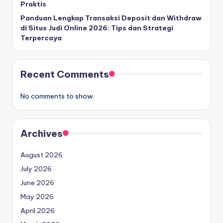
Praktis
Panduan Lengkap Transaksi Deposit dan Withdraw
di Situs Judi Online 2026: Tips dan Strategi
Terpercaya
Recent Comments
No comments to show.
Archives
August 2026
July 2026
June 2026
May 2026
April 2026