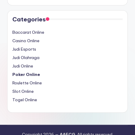
Categories
Baccarat Online
Casino Online
Judi Esports
Judi Olahraga
Judi Online
Poker Online
Roulette Online
Slot Online
Togel Online
Copyright 2026 —
AAFCG
. All rights reserved.