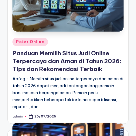
Posted
Poker Online
in
Panduan Memilih Situs Judi Online
Terpercaya dan Aman di Tahun 2026:
Tips dan Rekomendasi Terbaik
Aafcg - Memilih situs judi online terpercaya dan aman di
tahun 2026 dapat menjadi tantangan bagi pemain
baru maupun berpengalaman. Pemain perlu
memperhatikan beberapa faktor kunci seperti lisensi,
reputasi, dan…
admin
26/07/2026
Posted
by