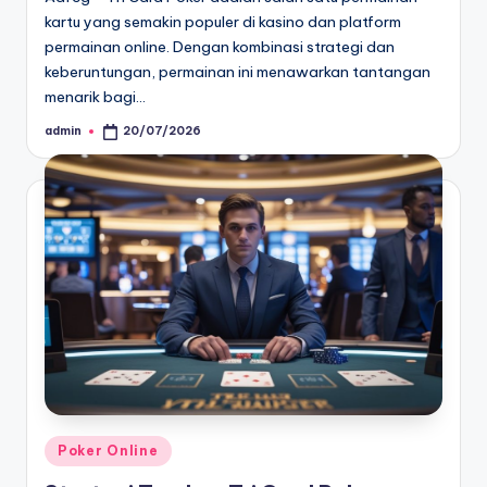
kartu yang semakin populer di kasino dan platform
permainan online. Dengan kombinasi strategi dan
keberuntungan, permainan ini menawarkan tantangan
menarik bagi…
admin
20/07/2026
Posted
by
Posted
Poker Online
in