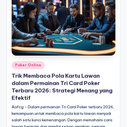
Posted
Poker Online
in
Trik Membaca Pola Kartu Lawan
dalam Permainan Tri Card Poker
Terbaru 2026: Strategi Menang yang
Efektif
Aafcg - Dalam permainan Tri Card Poker terbaru 2026,
kemampuan untuk membaca pola kartu lawan menjadi
salah satu kunci kemenangan. Dengan memahami cara
lawan bermain dan menilai setiap gerakan, pemain…