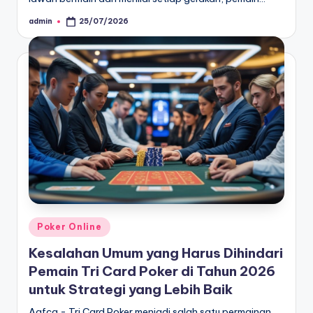
admin
25/07/2026
Posted
by
Posted
Poker Online
in
Kesalahan Umum yang Harus Dihindari
Pemain Tri Card Poker di Tahun 2026
untuk Strategi yang Lebih Baik
Aafcg - Tri Card Poker menjadi salah satu permainan