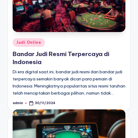
Posted
Judi Online
in
Bandar Judi Resmi Terpercaya di
Indonesia
Di era digital saat ini, bandar judi resmi dan bandar judi
terpercaya semakin banyak dicari para pemain di
Indonesia. Meningkatnya popularitas situs resmi taruhan
telah menciptakan berbagai pilihan, namun tidak…
admin
30/11/2024
Posted
by