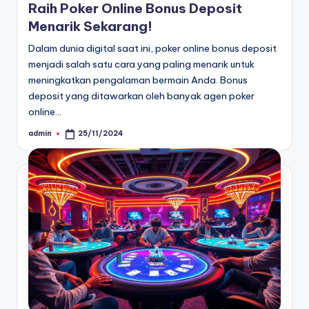
Raih Poker Online Bonus Deposit
Menarik Sekarang!
Dalam dunia digital saat ini, poker online bonus deposit
menjadi salah satu cara yang paling menarik untuk
meningkatkan pengalaman bermain Anda. Bonus
deposit yang ditawarkan oleh banyak agen poker
online…
admin
25/11/2024
Posted
by