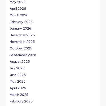
May 2026
April 2026
March 2026
February 2026
January 2026
December 2025
November 2025
October 2025
September 2025
August 2025
July 2025
June 2025
May 2025
April 2025
March 2025
February 2025