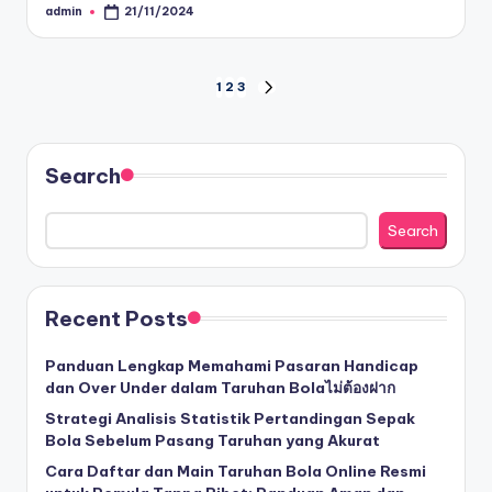
admin
21/11/2024
Posted
by
Posts
1
2
3
NEXT
PAGE
pagination
Search
Search
Recent Posts
Panduan Lengkap Memahami Pasaran Handicap
dan Over Under dalam Taruhan Bolaไม่ต้องฝาก
Strategi Analisis Statistik Pertandingan Sepak
Bola Sebelum Pasang Taruhan yang Akurat
Cara Daftar dan Main Taruhan Bola Online Resmi