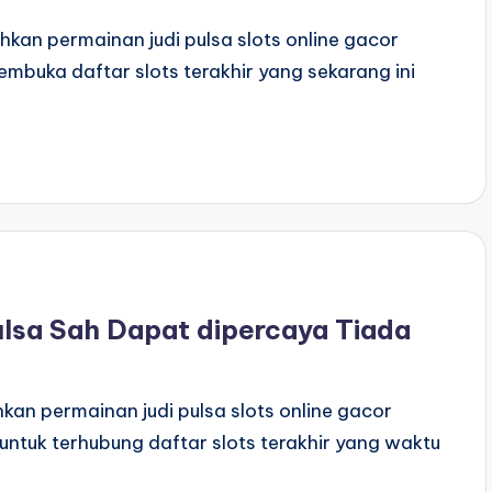
an permainan judi pulsa slots online gacor
embuka daftar slots terakhir yang sekarang ini
ulsa Sah Dapat dipercaya Tiada
n permainan judi pulsa slots online gacor
 untuk terhubung daftar slots terakhir yang waktu