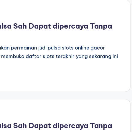
ulsa Sah Dapat dipercaya Tanpa
n permainan judi pulsa slots online gacor
 membuka daftar slots terakhir yang sekarang ini
ulsa Sah Dapat dipercaya Tanpa