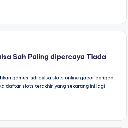
lsa Sah Paling dipercaya Tiada
an games judi pulsa slots online gacor dengan
a daftar slots terakhir yang sekarang ini lagi