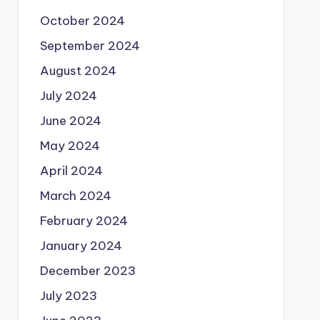
October 2024
September 2024
August 2024
July 2024
June 2024
May 2024
April 2024
March 2024
February 2024
January 2024
December 2023
July 2023