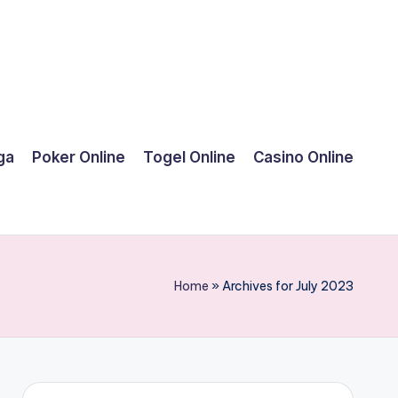
ga
Poker Online
Togel Online
Casino Online
Home
»
Archives for July 2023