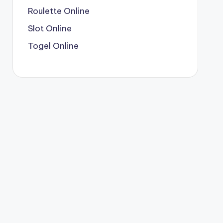
Roulette Online
Slot Online
Togel Online