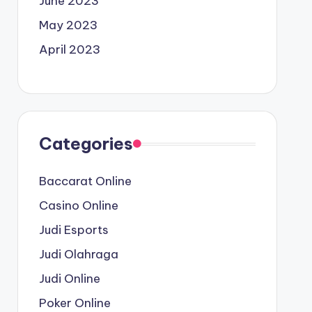
June 2023
May 2023
April 2023
Categories
Baccarat Online
Casino Online
Judi Esports
Judi Olahraga
Judi Online
Poker Online