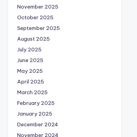
November 2025
October 2025
September 2025
August 2025
July 2025
June 2025
May 2025
April 2025
March 2025
February 2025
January 2025
December 2024
November 2024