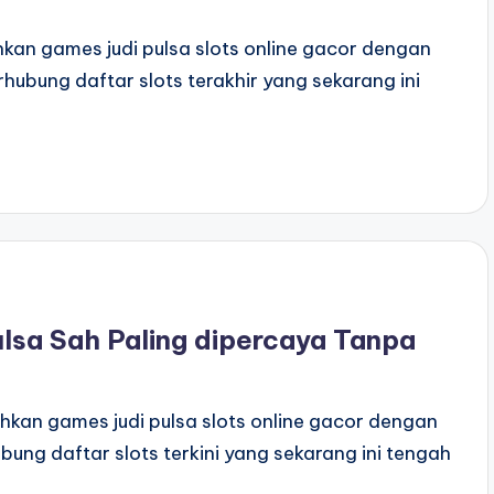
an games judi pulsa slots online gacor dengan
erhubung daftar slots terakhir yang sekarang ini
lsa Sah Paling dipercaya Tanpa
an games judi pulsa slots online gacor dengan
hubung daftar slots terkini yang sekarang ini tengah