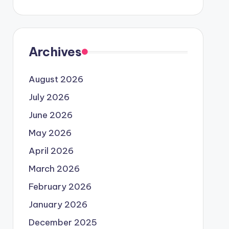
Archives
August 2026
July 2026
June 2026
May 2026
April 2026
March 2026
February 2026
January 2026
December 2025