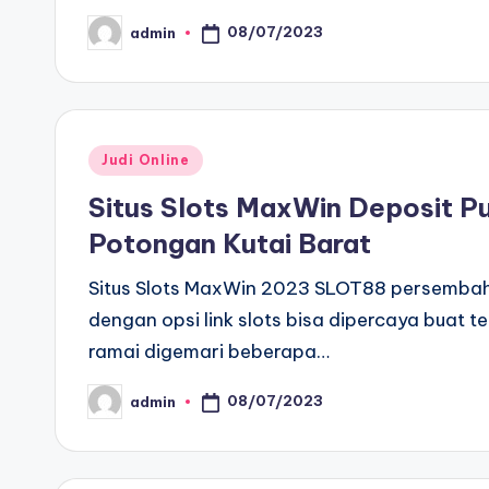
08/07/2023
admin
Posted
by
Posted
Judi Online
in
Situs Slots MaxWin Deposit Pu
Potongan Kutai Barat
Situs Slots MaxWin 2023 SLOT88 persembahka
dengan opsi link slots bisa dipercaya buat te
ramai digemari beberapa…
08/07/2023
admin
Posted
by