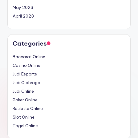
May 2023
April 2023
Categories
Baccarat Online
Casino Online
Judi Esports
Judi Olahraga
Judi Online
Poker Online
Roulette Online
Slot Online
Togel Online