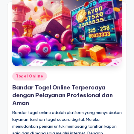
Posted
Togel Online
in
Bandar Togel Online Terpercaya
dengan Pelayanan Profesional dan
Aman
Bandar togel online adalah platform yang menyediakan
layanan taruhan togel secara digital. Mereka
memudahkan pemain untuk memasang taruhan kapan
saja dan di mana saja melalui internet. Dengan