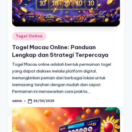
Posted
Togel Online
in
Togel Macau Online: Panduan
Lengkap dan Strategi Terpercaya
Togel Macau online adalah bentuk permainan togel
yang dapat diakses melalui platform digital,
memungkinkan pemain dari berbagai lokasi untuk
memasang taruhan dengan mudah dan cepat.
Permainan ini menawarkan cara praktis…
admin
24/05/2025
Posted
by