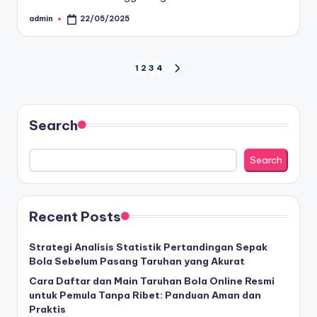
admin
22/05/2025
Posted
by
Posts
1
2
3
4
NEXT
PAGE
pagination
Search
Search
Recent Posts
Strategi Analisis Statistik Pertandingan Sepak
Bola Sebelum Pasang Taruhan yang Akurat
Cara Daftar dan Main Taruhan Bola Online Resmi
untuk Pemula Tanpa Ribet: Panduan Aman dan
Praktis