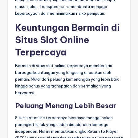
alasan jelas. Transparansi ini membantu menjaga
kepercayaan dan meminimalkan risiko penipuan.
Keuntungan Bermain di
Situs Slot Online
Terpercaya
Bermain di situs slot online terpercaya memberikan
berbagai keuntungan yang langsung dirasakan oleh
pemain. Mulai dari peluang kemenangan yang lebih baik
hingga bonus yang transparan dan permainan yang
bervariasi.
Peluang Menang Lebih Besar
Situs slot online terpercaya biasanya menggunakan
perangkat lunak yang sudah diaudit oleh lembaga
independen. Hal ini memastikan angka Return to Player