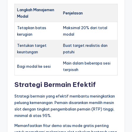
Langkah Manajemen
Penjelasan
Modal
Tetapkan batas
Maksimal 20% dari total
kerugian
modal
Tentukan target
Buat target realistis dan
keuntungan
patuhi
Main dalam beberapa sesi
Bagi modal ke sesi
terpisah
Strategi Bermain Efektif
Strategi bermain yang efektif membantu meningkatkan
peluang kemenangan. Pemain disarankan memilih mesin
slot dengan tingkat pengembalian pemain (RTP) tinggi,
minimal di atas 95%.
Memanfaatkan fitur demo atau mode gratis penting