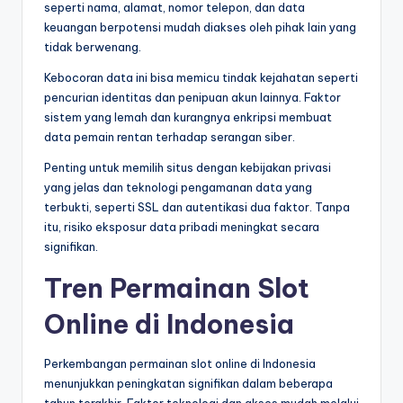
seperti nama, alamat, nomor telepon, dan data
keuangan berpotensi mudah diakses oleh pihak lain yang
tidak berwenang.
Kebocoran data ini bisa memicu tindak kejahatan seperti
pencurian identitas dan penipuan akun lainnya. Faktor
sistem yang lemah dan kurangnya enkripsi membuat
data pemain rentan terhadap serangan siber.
Penting untuk memilih situs dengan kebijakan privasi
yang jelas dan teknologi pengamanan data yang
terbukti, seperti SSL dan autentikasi dua faktor. Tanpa
itu, risiko eksposur data pribadi meningkat secara
signifikan.
Tren Permainan Slot
Online di Indonesia
Perkembangan permainan slot online di Indonesia
menunjukkan peningkatan signifikan dalam beberapa