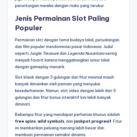
peruntungan mereka dengan risiko yang terukur.
Jenis Permainan Slot Paling
Populer
Permainan slot dengan tema budaya lokal, petualangan,
dan film populer mendominasi pasar Indonesia. Judul
seperti
Jungle Treasure
dan
Legenda Nusantara
sering
menjadi favorit karena menggabungkan unsur lokal
dengan gameplay menarik.
Slot klasik dengan 3 gulungan dan fitur minimal masih
banyak dimainkan oleh pemain yang menyukai
kesederhanaan. Namun, slot video dengan lebih dari 5
gulungan dan fitur bonus interaktif kini lebih banyak
diminati.
Beberapa fitur yang mendapat perhatian khusus adalah
free spins
,
wild symbols
, dan
jackpot progresif
. Fitur
ini memberikan peluang menang lebih besar dan
membuat permainan semakin dinamis.