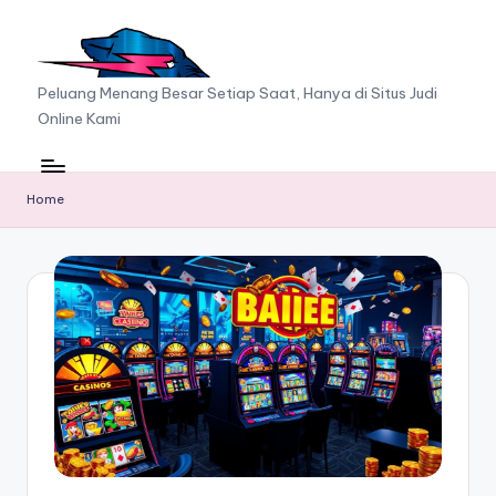
Skip
to
A
Peluang Menang Besar Setiap Saat, Hanya di Situs Judi
content
Online Kami
A
F
C
Home
G