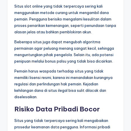
Situs slot online yang tidak terpercaya sering kali
menggunakan metode curang untuk mengambil dana
pemain. Pengguna berisiko mengalami kesulitan dalam
proses penarikan kemenangan, seperti penundaan tanpa
alasan jelas atau bahkan pemblokiran akun.
Beberapa situs juga dapat mengubah algoritma
permainan agar peluang menang sangat kecil, sehingga
menguntungkan pihak pengelola. Selain itu, ada potensi
penipuan melalui bonus palsu yang tidak bisa dicairkan.
Pemain harus waspada terhadap situs yang tidak
memiliki lisensi resmi, karena ini menandakan kurangnya
regulasi dan perlindungan hak pemain. Kejadian
kehilangan dana di situs ilegal bisa sulit dilacak dan
diselesaikan.
Risiko Data Pribadi Bocor
Situs yang tidak terpercaya sering kali mengabaikan
prosedur keamanan data pengguna. Informasi pribadi