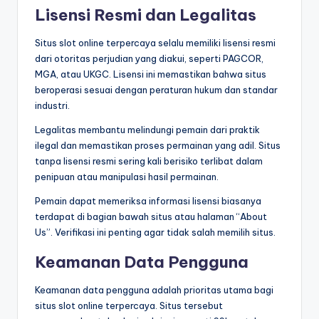
Lisensi Resmi dan Legalitas
Situs slot online terpercaya selalu memiliki lisensi resmi
dari otoritas perjudian yang diakui, seperti PAGCOR,
MGA, atau UKGC. Lisensi ini memastikan bahwa situs
beroperasi sesuai dengan peraturan hukum dan standar
industri.
Legalitas membantu melindungi pemain dari praktik
ilegal dan memastikan proses permainan yang adil. Situs
tanpa lisensi resmi sering kali berisiko terlibat dalam
penipuan atau manipulasi hasil permainan.
Pemain dapat memeriksa informasi lisensi biasanya
terdapat di bagian bawah situs atau halaman “About
Us”. Verifikasi ini penting agar tidak salah memilih situs.
Keamanan Data Pengguna
Keamanan data pengguna adalah prioritas utama bagi
situs slot online terpercaya. Situs tersebut