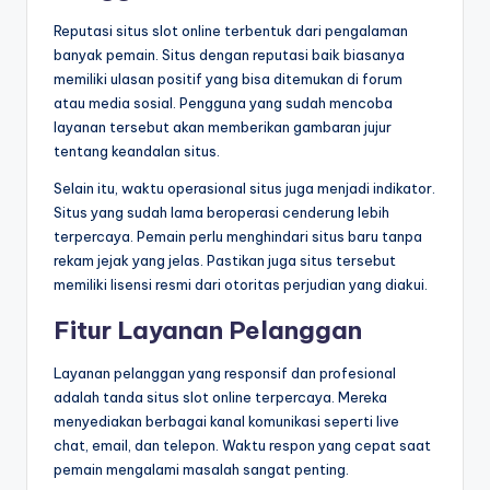
Reputasi situs slot online terbentuk dari pengalaman
banyak pemain. Situs dengan reputasi baik biasanya
memiliki ulasan positif yang bisa ditemukan di forum
atau media sosial. Pengguna yang sudah mencoba
layanan tersebut akan memberikan gambaran jujur
tentang keandalan situs.
Selain itu, waktu operasional situs juga menjadi indikator.
Situs yang sudah lama beroperasi cenderung lebih
terpercaya. Pemain perlu menghindari situs baru tanpa
rekam jejak yang jelas. Pastikan juga situs tersebut
memiliki lisensi resmi dari otoritas perjudian yang diakui.
Fitur Layanan Pelanggan
Layanan pelanggan yang responsif dan profesional
adalah tanda situs slot online terpercaya. Mereka
menyediakan berbagai kanal komunikasi seperti live
chat, email, dan telepon. Waktu respon yang cepat saat
pemain mengalami masalah sangat penting.