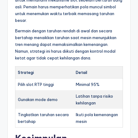
untuk memahami mekanisme slot sebelum bertaruh uang
asli. Pemain harus memperhatikan pola muncul simbol
untuk menemukan waktu terbaik memasang taruhan
besar.
Bermain dengan taruhan rendah di awal dan secara
bertahap menaikkan taruhan saat mesin menunjukkan
tren menang dapat memaksimalkan kemenangan.
Namun, strategi ini harus diikuti dengan kontrol modal
ketat agar tidak cepat kehilangan dana.
Strategi
Detail
Pilih slot RTP tinggi
Minimal 95%
Latihan tanpa risiko
Gunakan mode demo
kehilangan
Tingkatkan taruhan secara
Ikuti pola kemenangan
bertahap
mesin