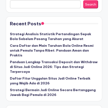
Search
Recent Posts
Strategi Analisis Statistik Pertandingan Sepak
Bola Sebelum Pasang Taruhan yang Akurat
Cara Daftar dan Main Taruhan Bola Online Resmi
untuk Pemula Tanpa Ribet: Panduan Aman dan
Praktis
Panduan Lengkap Transaksi Deposit dan Withdraw
di Situs Judi Online 2026: Tips dan Strategi
Terpercaya
Daftar Fitur Unggulan Situs Judi Online Terbaik
yang Wajib Ada di 2026
Strategi Bermain Judi Online Secara Bertanggung
Jawab Bagi Pemula di 2026