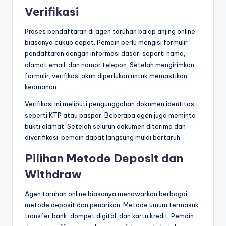
Verifikasi
Proses pendaftaran di agen taruhan balap anjing online
biasanya cukup cepat. Pemain perlu mengisi formulir
pendaftaran dengan informasi dasar, seperti nama,
alamat email, dan nomor telepon. Setelah mengirimkan
formulir, verifikasi akun diperlukan untuk memastikan
keamanan.
Verifikasi ini meliputi pengunggahan dokumen identitas
seperti KTP atau paspor. Beberapa agen juga meminta
bukti alamat. Setelah seluruh dokumen diterima dan
diverifikasi, pemain dapat langsung mulai bertaruh.
Pilihan Metode Deposit dan
Withdraw
Agen taruhan online biasanya menawarkan berbagai
metode deposit dan penarikan. Metode umum termasuk
transfer bank, dompet digital, dan kartu kredit. Pemain