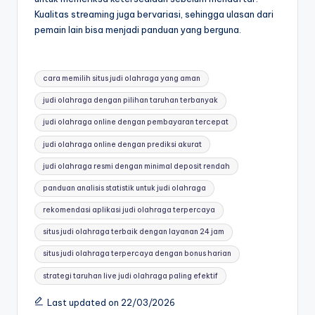
Kualitas streaming juga bervariasi, sehingga ulasan dari
pemain lain bisa menjadi panduan yang berguna.
Tags:
cara memilih situs judi olahraga yang aman
judi olahraga dengan pilihan taruhan terbanyak
judi olahraga online dengan pembayaran tercepat
judi olahraga online dengan prediksi akurat
judi olahraga resmi dengan minimal deposit rendah
panduan analisis statistik untuk judi olahraga
rekomendasi aplikasi judi olahraga terpercaya
situs judi olahraga terbaik dengan layanan 24 jam
situs judi olahraga terpercaya dengan bonus harian
strategi taruhan live judi olahraga paling efektif
Last updated on 22/03/2026