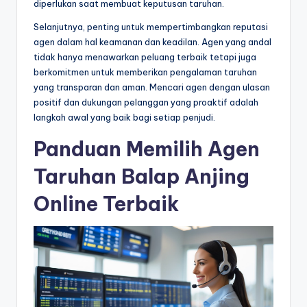
diperlukan saat membuat keputusan taruhan.
Selanjutnya, penting untuk mempertimbangkan reputasi
agen dalam hal keamanan dan keadilan. Agen yang andal
tidak hanya menawarkan peluang terbaik tetapi juga
berkomitmen untuk memberikan pengalaman taruhan
yang transparan dan aman. Mencari agen dengan ulasan
positif dan dukungan pelanggan yang proaktif adalah
langkah awal yang baik bagi setiap penjudi.
Panduan Memilih Agen
Taruhan Balap Anjing
Online Terbaik