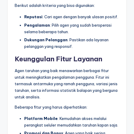
Berikut adalah kriteria yang bisa digunakan:
Reputasi
: Cari agen dengan banyak ulasan positif.
Pengalaman
: Pilih agen yang sudah beroperasi
selama beberapa tahun.
Dukungan Pelanggan
: Pastikan ada layanan
pelanggan yang responsif.
Keunggulan Fitur Layanan
Agen taruhan yang baik menawarkan berbagai fitur
untuk meningkatkan pengalaman pengguna. Fitur ini
termasuk antarmuka yang ramah pengguna, variasi jenis
taruhan, serta informasi statistik balapan yang berguna
untuk analisis.
Beberapa fitur yang harus diperhatikan:
Platform Mobile
: Kemudahan akses melalui
perangkat seluler memudahkan taruhan kapan saja.
Promosi dan Bonus
: Agen yang baik sering