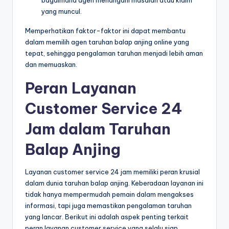
bagaimana agen menangani masalah atau klaim
yang muncul.
Memperhatikan faktor-faktor ini dapat membantu
dalam memilih agen taruhan balap anjing online yang
tepat, sehingga pengalaman taruhan menjadi lebih aman
dan memuaskan.
Peran Layanan
Customer Service 24
Jam dalam Taruhan
Balap Anjing
Layanan customer service 24 jam memiliki peran krusial
dalam dunia taruhan balap anjing. Keberadaan layanan ini
tidak hanya mempermudah pemain dalam mengakses
informasi, tapi juga memastikan pengalaman taruhan
yang lancar. Berikut ini adalah aspek penting terkait
peran layanan customer service yang selalu siap