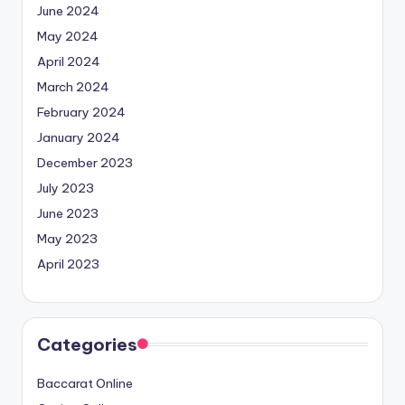
June 2024
May 2024
April 2024
March 2024
February 2024
January 2024
December 2023
July 2023
June 2023
May 2023
April 2023
Categories
Baccarat Online