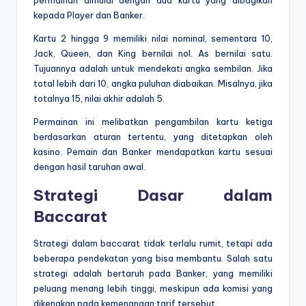
kepada Player dan Banker.
Kartu 2 hingga 9 memiliki nilai nominal, sementara 10,
Jack, Queen, dan King bernilai nol. As bernilai satu.
Tujuannya adalah untuk mendekati angka sembilan. Jika
total lebih dari 10, angka puluhan diabaikan. Misalnya, jika
totalnya 15, nilai akhir adalah 5.
Permainan ini melibatkan pengambilan kartu ketiga
berdasarkan aturan tertentu, yang ditetapkan oleh
kasino. Pemain dan Banker mendapatkan kartu sesuai
dengan hasil taruhan awal.
Strategi Dasar dalam
Baccarat
Strategi dalam baccarat tidak terlalu rumit, tetapi ada
beberapa pendekatan yang bisa membantu. Salah satu
strategi adalah bertaruh pada Banker, yang memiliki
peluang menang lebih tinggi, meskipun ada komisi yang
dikenakan pada kemenangan tarif tersebut.