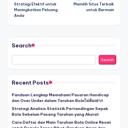
Strategi Efektif untuk
Memilih Situs Terbaik
Meningkatkan Peluang
untuk Bermain
Anda
Search
Search
Recent Posts
Panduan Lengkap Memahami Pasaran Handicap
dan Over Under dalam Taruhan Bolaไม่ต้องฝาก
Strategi Analisis Statistik Pertandingan Sepak
Bola Sebelum Pasang Taruhan yang Akurat
Cara Daftar dan Main Taruhan Bola Online Resmi