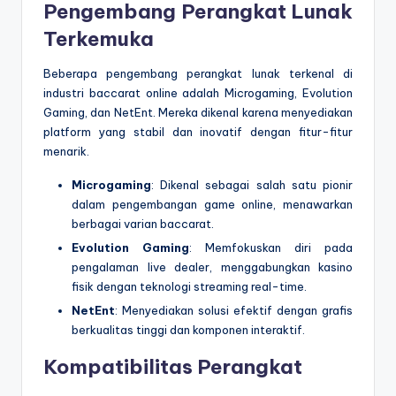
Pengembang Perangkat Lunak
Terkemuka
Beberapa pengembang perangkat lunak terkenal di
industri baccarat online adalah Microgaming, Evolution
Gaming, dan NetEnt. Mereka dikenal karena menyediakan
platform yang stabil dan inovatif dengan fitur-fitur
menarik.
Microgaming
: Dikenal sebagai salah satu pionir
dalam pengembangan game online, menawarkan
berbagai varian baccarat.
Evolution Gaming
: Memfokuskan diri pada
pengalaman live dealer, menggabungkan kasino
fisik dengan teknologi streaming real-time.
NetEnt
: Menyediakan solusi efektif dengan grafis
berkualitas tinggi dan komponen interaktif.
Kompatibilitas Perangkat