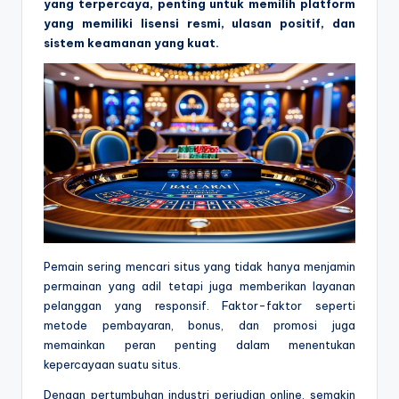
yang terpercaya, penting untuk memilih platform
yang memiliki lisensi resmi, ulasan positif, dan
sistem keamanan yang kuat.
Pemain sering mencari situs yang tidak hanya menjamin
permainan yang adil tetapi juga memberikan layanan
pelanggan yang responsif. Faktor-faktor seperti
metode pembayaran, bonus, dan promosi juga
memainkan peran penting dalam menentukan
kepercayaan suatu situs.
Dengan pertumbuhan industri perjudian online, semakin