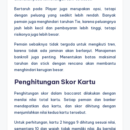
Bertaruh pada Player juga merupakan opsi, tetapi
dengan peluang yang sedikit lebih rendah. Banyak
pemain juga menghindari taruhan Tie, karena peluangnya
jauh lebih kecil dan pembayaran lebih tinggi, tetapi
risikonya juga lebih besar.
Pemain sebaiknya tidak tergoda untuk mengikuti tren,
karena tidak ada jaminan akan berlanjut. Manajemen
bankroll juga penting. Menentukan batas maksimal
taruhan dan stick dengan rencana akan membantu
menghindari kerugian besar.
Penghitungan Skor Kartu
Penghitungan skor dalam baccarat dilakukan dengan
menilai nilai total kartu. Setiap pemain dan banker
mendapatkan dua kartu, dan skor dihitung dengan
menjumlahkan nilai kedua kartu tersebut.
Untuk perhitungan, kartu 2 hingga 9 dihitung sesuai nilai,
sementara 10 dan wajah tidak memiliki nilai. As bernilai