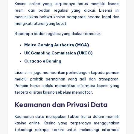
Kasino online yang terpercaya harus memiliki lisensi
resmi dari badan regulasi yang diakui. Lisensi ini
menunjukkan bahwa kasino beroperasi secara legal dan
mengikuti aturan yang ketat.
Beberapa badan regulasi yang diakui termasuk:
Malta Gaming Authority (MGA)
UK Gambling Commission (UKGC)
Curacao eGaming
Lisensi ini juga memberikan perlindungan kepada pemain
melalui praktik permainan yang adil dan transparan.
Pemain harus selalu memeriksa informasi lisensi yang
tertera di situs kasino sebelum mendaftar.
Keamanan dan Privasi Data
Keamanan data merupakan faktor kunci dalam memilih
kasino online. Kasino yang terpercaya menggunakan
teknologi enkripsi terkini untuk melindungi informasi