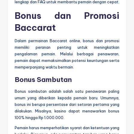
lengkap dan FAQ untuk membantu pemain dengan cepat.
Bonus dan Promosi
Baccarat
Dalam permainan Baccarat online, bonus dan promosi
memiliki peranan penting untuk meningkatkan
pengalaman pemain. Melalui berbagai penawaran,
pemain dapat memaksimalkan potensi keuntungan serta
memperpanjang waktu bermain.
Bonus Sambutan
Bonus sambutan adalah salah satu penawaran paling
umum yang diberikan kepada pemain baru. Umumnya,
bonus ini berupa persentase dari setoran pertama yang
dilakukan. Misalnya, kasino dapat menawarkan bonus
100% hingga Rp 1.000.000.
Pemain harus memperhatikan syarat dan ketentuan yang