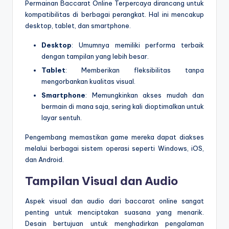
Permainan Baccarat Online Terpercaya dirancang untuk
kompatibilitas di berbagai perangkat. Hal ini mencakup
desktop, tablet, dan smartphone.
Desktop
: Umumnya memiliki performa terbaik
dengan tampilan yang lebih besar.
Tablet
: Memberikan fleksibilitas tanpa
mengorbankan kualitas visual.
Smartphone
: Memungkinkan akses mudah dan
bermain di mana saja, sering kali dioptimalkan untuk
layar sentuh.
Pengembang memastikan game mereka dapat diakses
melalui berbagai sistem operasi seperti Windows, iOS,
dan Android.
Tampilan Visual dan Audio
Aspek visual dan audio dari baccarat online sangat
penting untuk menciptakan suasana yang menarik.
Desain bertujuan untuk menghadirkan pengalaman