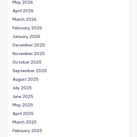
May 2026
April 2026
March 2026
February 2026
January 2026
December 2025
November 2025
October 2025
September 2025
August 2025
July 2025
June 2025
May 2025
April 2025
March 2025
February 2025