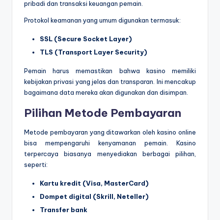
pribadi dan transaksi keuangan pemain.
Protokol keamanan yang umum digunakan termasuk:
SSL (Secure Socket Layer)
TLS (Transport Layer Security)
Pemain harus memastikan bahwa kasino memiliki
kebijakan privasi yang jelas dan transparan. Ini mencakup
bagaimana data mereka akan digunakan dan disimpan.
Pilihan Metode Pembayaran
Metode pembayaran yang ditawarkan oleh kasino online
bisa mempengaruhi kenyamanan pemain. Kasino
terpercaya biasanya menyediakan berbagai pilihan,
seperti:
Kartu kredit (Visa, MasterCard)
Dompet digital (Skrill, Neteller)
Transfer bank