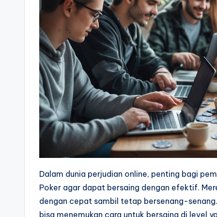
Dalam dunia perjudian online, penting bagi pem
Poker agar dapat bersaing dengan efektif. Mer
dengan cepat sambil tetap bersenang-senang.
bisa menemukan cara untuk bersaing di level yan