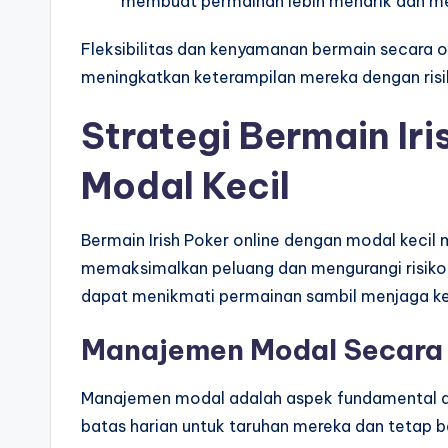
membuat permainan lebih menarik dan m
Fleksibilitas dan kenyamanan bermain secara 
meningkatkan keterampilan mereka dengan risi
Strategi Bermain Ir
Modal Kecil
Bermain Irish Poker online dengan modal kecil
memaksimalkan peluang dan mengurangi risiko
dapat menikmati permainan sambil menjaga k
Manajemen Modal Secara 
Manajemen modal adalah aspek fundamental d
batas harian untuk taruhan mereka dan tetap 