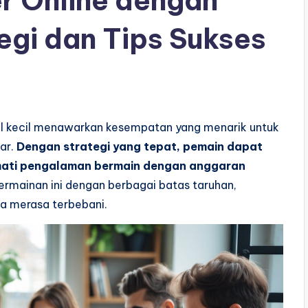
er Online dengan
egi dan Tips Sukses
al kecil menawarkan kesempatan yang menarik untuk
sar.
Dengan strategi yang tepat, pemain dapat
ati pengalaman bermain dengan anggaran
rmainan ini dengan berbagai batas taruhan,
a merasa terbebani.