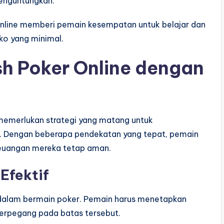
enguntungkan.
online memberi pemain kesempatan untuk belajar dan
ko yang minimal.
ish Poker Online dengan
 memerlukan strategi yang matang untuk
. Dengan beberapa pendekatan yang tepat, pemain
euangan mereka tetap aman.
Efektif
alam bermain poker. Pemain harus menetapkan
berpegang pada batas tersebut.