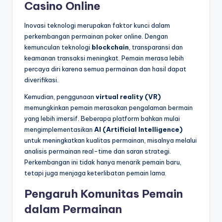
Casino Online
Inovasi teknologi merupakan faktor kunci dalam
perkembangan permainan poker online. Dengan
kemunculan teknologi
blockchain
, transparansi dan
keamanan transaksi meningkat. Pemain merasa lebih
percaya diri karena semua permainan dan hasil dapat
diverifikasi.
Kemudian, penggunaan
virtual reality (VR)
memungkinkan pemain merasakan pengalaman bermain
yang lebih imersif. Beberapa platform bahkan mulai
mengimplementasikan
AI (Artificial Intelligence)
untuk meningkatkan kualitas permainan, misalnya melalui
analisis permainan real-time dan saran strategi.
Perkembangan ini tidak hanya menarik pemain baru,
tetapi juga menjaga keterlibatan pemain lama.
Pengaruh Komunitas Pemain
dalam Permainan