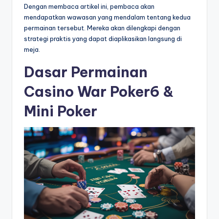
Dengan membaca artikel ini, pembaca akan
mendapatkan wawasan yang mendalam tentang kedua
permainan tersebut. Mereka akan dilengkapi dengan
strategi praktis yang dapat diaplikasikan langsung di
meja.
Dasar Permainan
Casino War Poker6 &
Mini Poker