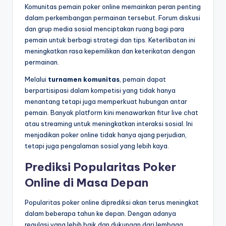
Komunitas pemain poker online memainkan peran penting
dalam perkembangan permainan tersebut. Forum diskusi
dan grup media sosial menciptakan ruang bagi para
pemain untuk berbagi strategi dan tips. Keterlibatan ini
meningkatkan rasa kepemilikan dan keterikatan dengan
permainan.
Melalui
turnamen komunitas
, pemain dapat
berpartisipasi dalam kompetisi yang tidak hanya
menantang tetapi juga memperkuat hubungan antar
pemain. Banyak platform kini menawarkan fitur live chat
atau streaming untuk meningkatkan interaksi sosial. Ini
menjadikan poker online tidak hanya ajang perjudian,
tetapi juga pengalaman sosial yang lebih kaya.
Prediksi Popularitas Poker
Online di Masa Depan
Popularitas poker online diprediksi akan terus meningkat
dalam beberapa tahun ke depan. Dengan adanya
regulasi yang lebih baik dan dukungan dari lembaga