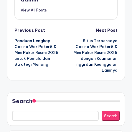
View All Posts
Post
Previous Post
Next Post
Panduan Lengkap
Situs Terpercaya
navigation
Casino War Poker6 &
Casino War Poker6 &
Mini Poker Resmi 2026
Mini Poker Resmi 2026
untuk Pemula dan
dengan Keamanan
Strategi Menang
Tinggi dan Keunggulan
Lainnya
Search
Search