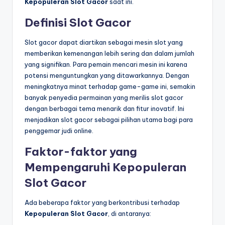
Kepopuleran Slot Gacor
saat ini.
Definisi Slot Gacor
Slot gacor dapat diartikan sebagai mesin slot yang
memberikan kemenangan lebih sering dan dalam jumlah
yang signifikan. Para pemain mencari mesin ini karena
potensi menguntungkan yang ditawarkannya. Dengan
meningkatnya minat terhadap game-game ini, semakin
banyak penyedia permainan yang merilis slot gacor
dengan berbagai tema menarik dan fitur inovatif. Ini
menjadikan slot gacor sebagai pilihan utama bagi para
penggemar judi online.
Faktor-faktor yang
Mempengaruhi Kepopuleran
Slot Gacor
Ada beberapa faktor yang berkontribusi terhadap
Kepopuleran Slot Gacor
, di antaranya: