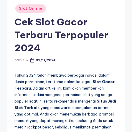
Posted
Slot Online
in
Cek Slot Gacor
Terbaru Terpopuler
2024
admin
09/11/2024
Posted
by
Tahun 2024 telah membawa berbagai inovasi dalam
dunia permainan, terutama dalam kategori
Slot Gacor
Terbaru
. Dalam artikel ini, kami akan memberikan
informasi terkini mengenai permainan slot yang sangat
populer saat ini serta rekomendasi mengenai
Situs Judi
Slot Terbaik
yang menawarkan pengalaman bermain
yang optimal. Anda akan menemukan berbagai promosi
menarik yang dapat meningkatkan peluang Anda untuk
meraih jackpot besar, sekaligus menikmati permainan