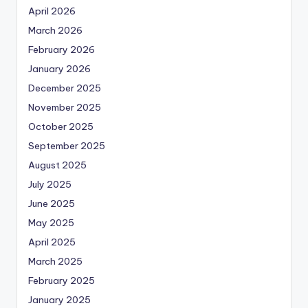
April 2026
March 2026
February 2026
January 2026
December 2025
November 2025
October 2025
September 2025
August 2025
July 2025
June 2025
May 2025
April 2025
March 2025
February 2025
January 2025