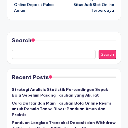
navigation
Online Deposit Pulsa
Situs Judi Slot Online
Aman
Terpercaya
Search
Search
Recent Posts
Strategi Analisis Statistik Pertandingan Sepak
Bola Sebelum Pasang Taruhan yang Akurat
Cara Daftar dan Main Taruhan Bola Online Resmi
untuk Pemula Tanpa Ribet: Panduan Aman dan
Praktis
Panduan Lengkap Transaksi Deposit dan Withdraw