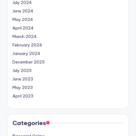
July 2024
June 2024
May 2024
April 2024
March 2024
February 2024
January 2024
December 2023
July 2023
June 2023
May 2023
April 2023
Categories
Baccarat Online