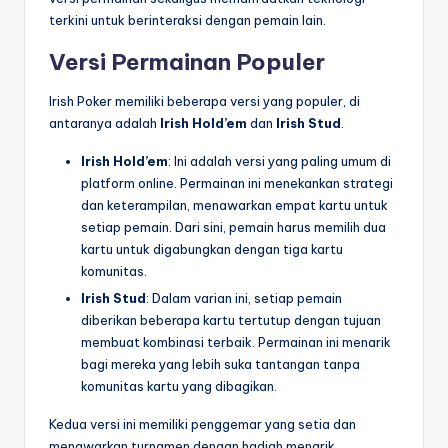
terkini untuk berinteraksi dengan pemain lain.
Versi Permainan Populer
Irish Poker memiliki beberapa versi yang populer, di
antaranya adalah
Irish Hold’em
dan
Irish Stud
.
Irish Hold’em
: Ini adalah versi yang paling umum di
platform online. Permainan ini menekankan strategi
dan keterampilan, menawarkan empat kartu untuk
setiap pemain. Dari sini, pemain harus memilih dua
kartu untuk digabungkan dengan tiga kartu
komunitas.
Irish Stud
: Dalam varian ini, setiap pemain
diberikan beberapa kartu tertutup dengan tujuan
membuat kombinasi terbaik. Permainan ini menarik
bagi mereka yang lebih suka tantangan tanpa
komunitas kartu yang dibagikan.
Kedua versi ini memiliki penggemar yang setia dan
menawarkan turnamen dengan hadiah menarik.