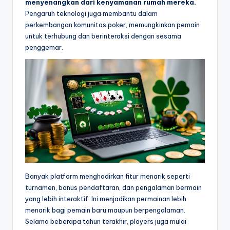
menyenangkan dari kenyamanan rumah mereka.
Pengaruh teknologi juga membantu dalam
perkembangan komunitas poker, memungkinkan pemain
untuk terhubung dan berinteraksi dengan sesama
penggemar.
Banyak platform menghadirkan fitur menarik seperti
turnamen, bonus pendaftaran, dan pengalaman bermain
yang lebih interaktif. Ini menjadikan permainan lebih
menarik bagi pemain baru maupun berpengalaman.
Selama beberapa tahun terakhir, players juga mulai