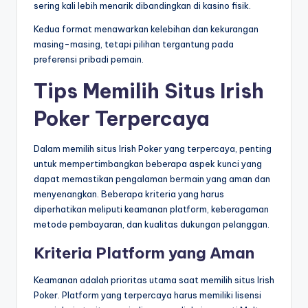
sering kali lebih menarik dibandingkan di kasino fisik.
Kedua format menawarkan kelebihan dan kekurangan
masing-masing, tetapi pilihan tergantung pada
preferensi pribadi pemain.
Tips Memilih Situs Irish
Poker Terpercaya
Dalam memilih situs Irish Poker yang terpercaya, penting
untuk mempertimbangkan beberapa aspek kunci yang
dapat memastikan pengalaman bermain yang aman dan
menyenangkan. Beberapa kriteria yang harus
diperhatikan meliputi keamanan platform, keberagaman
metode pembayaran, dan kualitas dukungan pelanggan.
Kriteria Platform yang Aman
Keamanan adalah prioritas utama saat memilih situs Irish
Poker. Platform yang terpercaya harus memiliki lisensi