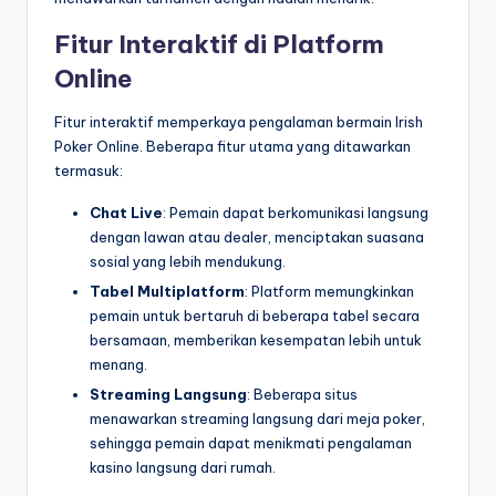
Fitur Interaktif di Platform
Online
Fitur interaktif memperkaya pengalaman bermain Irish
Poker Online. Beberapa fitur utama yang ditawarkan
termasuk:
Chat Live
: Pemain dapat berkomunikasi langsung
dengan lawan atau dealer, menciptakan suasana
sosial yang lebih mendukung.
Tabel Multiplatform
: Platform memungkinkan
pemain untuk bertaruh di beberapa tabel secara
bersamaan, memberikan kesempatan lebih untuk
menang.
Streaming Langsung
: Beberapa situs
menawarkan streaming langsung dari meja poker,
sehingga pemain dapat menikmati pengalaman
kasino langsung dari rumah.