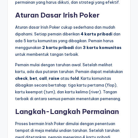
permainan yang harus diikuti, dan strategi yang efektif.
Aturan Dasar Irish Poker
Aturan dasar Irish Poker cukup sederhana dan mudah
dipahami. Setiap pemain diberikan
4 kartu pribadi
dan
ada 5 kartu komunitas yang dibagikan. Pemain harus
menggunakan
2 kartu pribadi
dan
3 kartu komunitas
untuk membentuk tangan terbaik.
Pemain mulai dengan taruhan awal. Setelah melihat
kartu, ada dua putaran taruhan. Pemain dapat melakukan
check
,
bet
,
call
,
raise
atau
fold
. Kartu komunitas
dibagikan secara bertahap: tiga kartu pertama (flop),
kartu keempat (turn), dan kartu kelima (river). Tangan
terbaik di antara semua pemain menentukan pemenang.
Langkah-Langkah Permainan
Proses bermain Irish Poker dimulai dengan penentuan
tempat di meja melalui undian taruhan. Setelah taruhan
awal ditetapkan, pemain menerima 4 kartu pribadi