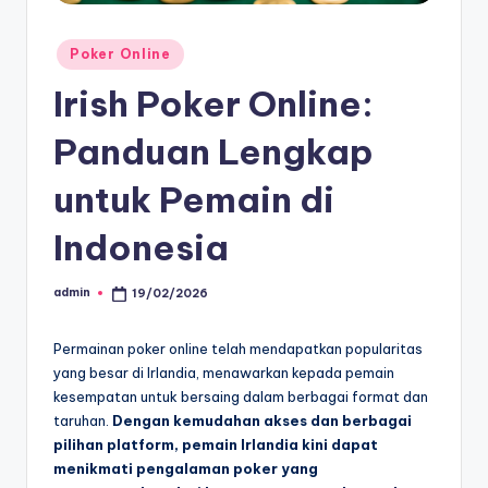
Posted
Poker Online
in
Irish Poker Online:
Panduan Lengkap
untuk Pemain di
Indonesia
admin
19/02/2026
Posted
by
Permainan poker online telah mendapatkan popularitas
yang besar di Irlandia, menawarkan kepada pemain
kesempatan untuk bersaing dalam berbagai format dan
taruhan.
Dengan kemudahan akses dan berbagai
pilihan platform, pemain Irlandia kini dapat
menikmati pengalaman poker yang