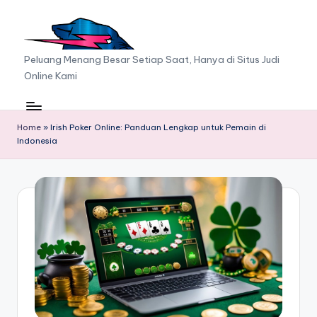
Skip
to
A
Peluang Menang Besar Setiap Saat, Hanya di Situs Judi
content
Online Kami
A
F
C
Home
»
Irish Poker Online: Panduan Lengkap untuk Pemain di
Indonesia
G