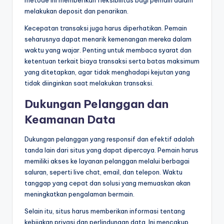
metode ini memberikan fleksibilitas bagi pemain dalam
melakukan deposit dan penarikan.
Kecepatan transaksi juga harus diperhatikan. Pemain
seharusnya dapat menarik kemenangan mereka dalam
waktu yang wajar. Penting untuk membaca syarat dan
ketentuan terkait biaya transaksi serta batas maksimum
yang ditetapkan, agar tidak menghadapi kejutan yang
tidak diinginkan saat melakukan transaksi.
Dukungan Pelanggan dan
Keamanan Data
Dukungan pelanggan yang responsif dan efektif adalah
tanda lain dari situs yang dapat dipercaya. Pemain harus
memiliki akses ke layanan pelanggan melalui berbagai
saluran, seperti live chat, email, dan telepon. Waktu
tanggap yang cepat dan solusi yang memuaskan akan
meningkatkan pengalaman bermain.
Selain itu, situs harus memberikan informasi tentang
kebijakan privasi dan perlindungan data. Ini mencakup