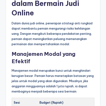
dalam Bermain Judi
Online
Dalam dunia judi online, penerapan strategi anti rungkad
dapat membantu pemain mengurangi risiko kehilangan
uang. Dengan mengikuti beberapa pendekatan penting,
pemain dapat meningkatkan peluang memenangkan
permainan dan mempertahankan modal.
Manajemen Modal yang
Efektif
Manajemen modal merupakan kunci untuk menghindari
kerugian besar. Pemain harus menetapkan batasan yang
jelas untuk modal yang akan digunakan. Misalnya, jika
anggaran mingguannya adalah 1 juta rupiah, ia dapat
membaginya menjadi beberapa sesi bermain.
Sesi
Budget (Rupiah)