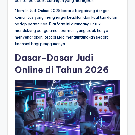
adil tanpa ada kecurangan yang merugikan.
Memilih Judi Online 2026 berarti bergabung dengan
komunitas yang menghargai keadilan dan kualitas dalam
setiap permainan. Platform ini dirancang untuk
mendukung pengalaman bermain yang tidak hanya
menyenangkan, tetapi juga menguntungkan secara
finansial bagi penggunanya.
Dasar-Dasar Judi
Online di Tahun 2026