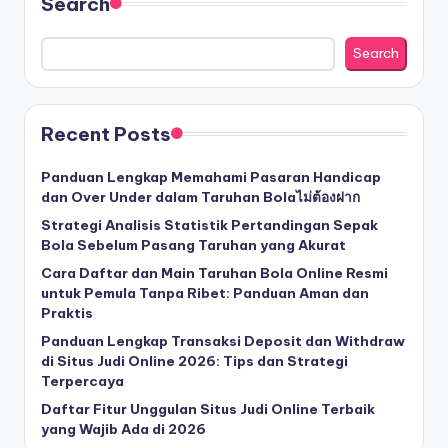
Search
Search
Recent Posts
Panduan Lengkap Memahami Pasaran Handicap
dan Over Under dalam Taruhan Bolaไม่ต้องฝาก
Strategi Analisis Statistik Pertandingan Sepak
Bola Sebelum Pasang Taruhan yang Akurat
Cara Daftar dan Main Taruhan Bola Online Resmi
untuk Pemula Tanpa Ribet: Panduan Aman dan
Praktis
Panduan Lengkap Transaksi Deposit dan Withdraw
di Situs Judi Online 2026: Tips dan Strategi
Terpercaya
Daftar Fitur Unggulan Situs Judi Online Terbaik
yang Wajib Ada di 2026