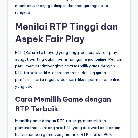
membantu menjaga disiplin dan mengurangi risiko
rungkad.
Menilai RTP Tinggi dan
Aspek Fair Play
RTP (Return to Player) yang tinggi dan aspek fair play
sangat penting dalam pemilihan game judi online. Pemain
perlu mempertimbangkan cara memilih game dengan
RTP terbaik, indikator transparansi dan kejujuran
platform, serta regulasi dan sertifikasi permainan online
yang ada.
Cara Memilih Game dengan
RTP Terbaik
Memilih game dengan RTP tertinggi memerlukan
pemahaman tentang nilai RTP yang ditawarkan. Pemain
harus mencari game yang memiliki RTP di atas 96%