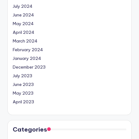
July 2024
June 2024
May 2024
April 2024
March 2024
February 2024
January 2024
December 2023
July 2023
June 2023
May 2023
April 2023
Categories