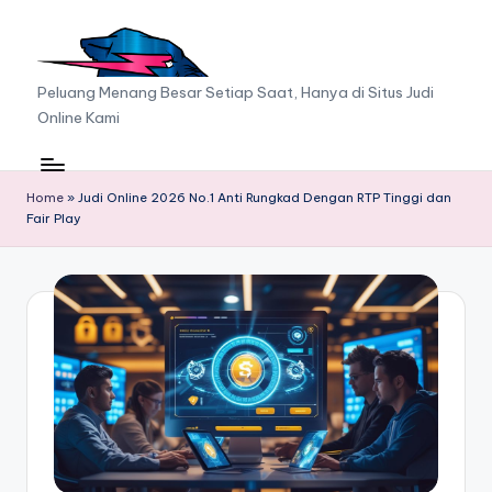
Skip
to
A
Peluang Menang Besar Setiap Saat, Hanya di Situs Judi
content
Online Kami
A
F
C
Home
»
Judi Online 2026 No.1 Anti Rungkad Dengan RTP Tinggi dan
Fair Play
G