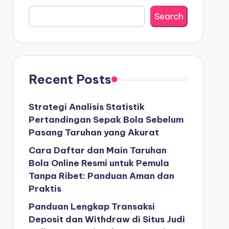
Search
Recent Posts
Strategi Analisis Statistik
Pertandingan Sepak Bola Sebelum
Pasang Taruhan yang Akurat
Cara Daftar dan Main Taruhan
Bola Online Resmi untuk Pemula
Tanpa Ribet: Panduan Aman dan
Praktis
Panduan Lengkap Transaksi
Deposit dan Withdraw di Situs Judi