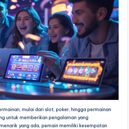
rmainan, mulai dari slot, poker, hingga permainan
cang untuk memberikan pengalaman yang
enarik yang ada, pemain memiliki kesempatan