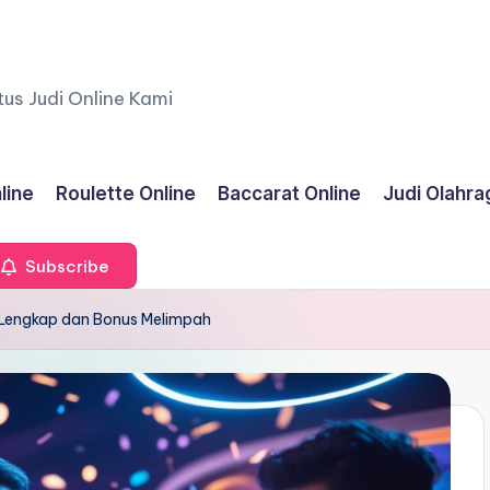
us Judi Online Kami
line
Roulette Online
Baccarat Online
Judi Olahra
Subscribe
 Lengkap dan Bonus Melimpah