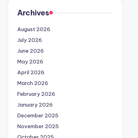
Archives
August 2026
July 2026
June 2026
May 2026
April 2026
March 2026
February 2026
January 2026
December 2025
November 2025
October 2025