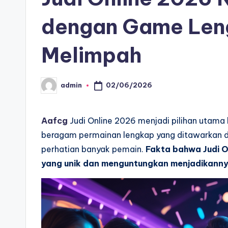
dengan Game Len
Melimpah
02/06/2026
admin
Posted
by
Aafcg
Judi Online 2026 menjadi pilihan utama
beragam permainan lengkap yang ditawarkan d
perhatian banyak pemain.
Fakta bahwa Judi 
yang unik dan menguntungkan menjadikannya