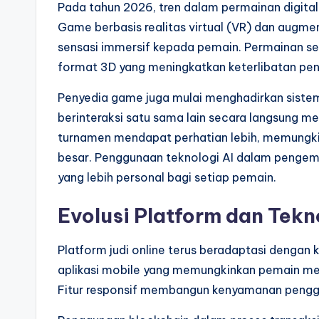
Pada tahun 2026, tren dalam permainan digita
Game berbasis realitas virtual (VR) dan augme
sensasi immersif kepada pemain. Permainan sep
format 3D yang meningkatkan keterlibatan pe
Penyedia game juga mulai menghadirkan sistem
berinteraksi satu sama lain secara langsung mela
turnamen mendapat perhatian lebih, memungk
besar. Penggunaan teknologi AI dalam penge
yang lebih personal bagi setiap pemain.
Evolusi Platform dan Tekn
Platform judi online terus beradaptasi dengan
aplikasi mobile yang memungkinkan pemain me
Fitur responsif membangun kenyamanan pengg