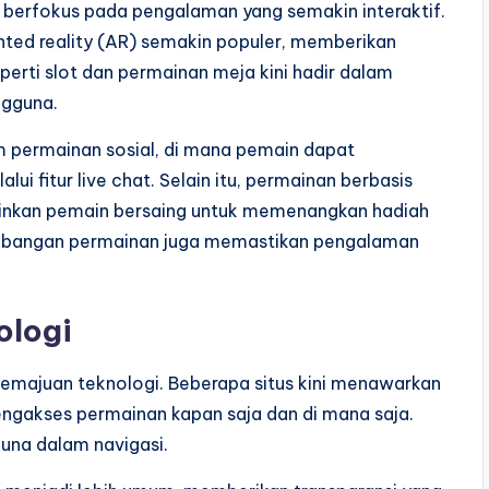
l berfokus pada pengalaman yang semakin interaktif.
nted reality (AR) semakin populer, memberikan
erti slot dan permainan meja kini hadir dalam
ngguna.
 permainan sosial, di mana pemain dapat
lui fitur live chat. Selain itu, permainan berbasis
inkan pemain bersaing untuk memenangkan hadiah
mbangan permainan juga memastikan pengalaman
ologi
 kemajuan teknologi. Beberapa situs kini menawarkan
ngakses permainan kapan saja dan di mana saja.
una dalam navigasi.