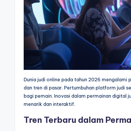
Dunia judi online pada tahun 2026 mengalami p
dan tren di pasar. Pertumbuhan platform judi 
bagi pemain. Inovasi dalam permainan digital
menarik dan interaktif.
Tren Terbaru dalam Perma