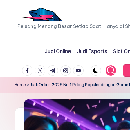
Skip
to
A
Peluang Menang Besar Setiap Saat, Hanya di Sit
content
A
F
Judi Online
Judi Esports
Slot On
C
facebook.com
twitter.com
t.me
instagram.com
youtube.com
G
Home
»
Judi Online 2026 No.1 Paling Populer dengan Game