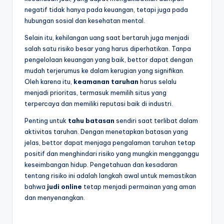
negatif tidak hanya pada keuangan, tetapi juga pada
hubungan sosial dan kesehatan mental.
Selain itu, kehilangan uang saat bertaruh juga menjadi
salah satu risiko besar yang harus diperhatikan. Tanpa
pengelolaan keuangan yang baik, bettor dapat dengan
mudah terjerumus ke dalam kerugian yang signifikan.
Oleh karena itu,
keamanan taruhan
harus selalu
menjadi prioritas, termasuk memilih situs yang
terpercaya dan memiliki reputasi baik di industri.
Penting untuk
tahu batasan
sendiri saat terlibat dalam
aktivitas taruhan. Dengan menetapkan batasan yang
jelas, bettor dapat menjaga pengalaman taruhan tetap
positif dan menghindari risiko yang mungkin mengganggu
keseimbangan hidup. Pengetahuan dan kesadaran
tentang risiko ini adalah langkah awal untuk memastikan
bahwa
judi online
tetap menjadi permainan yang aman
dan menyenangkan.