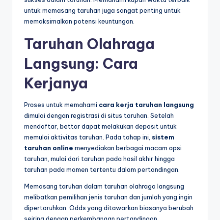
untuk memasang taruhan juga sangat penting untuk
memaksimalkan potensi keuntungan.
Taruhan Olahraga
Langsung: Cara
Kerjanya
Proses untuk memahami
cara kerja taruhan langsung
dimulai dengan registrasi di situs taruhan. Setelah
mendaftar, bettor dapat melakukan deposit untuk
memulai aktivitas taruhan. Pada tahap ini,
sistem
taruhan online
menyediakan berbagai macam opsi
taruhan, mulai dari taruhan pada hasil akhir hingga
taruhan pada momen tertentu dalam pertandingan.
Memasang taruhan dalam taruhan olahraga langsung
melibatkan pemilihan jenis taruhan dan jumlah yang ingin
dipertaruhkan. Odds yang ditawarkan biasanya berubah
seiring dengan perkembangan pertandingan,