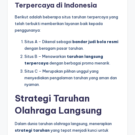
Terpercaya di Indonesia
Berikut adalah beberapa situs taruhan terpercaya yang
telah terbukti memberikan layanan baik kepada
penggunanya:
Situs A – Dikenal sebagai
bandar judi bola resmi
dengan beragam pasar taruhan.
Situs B – Menawarkan
taruhan langsung
terpercaya
dengan berbagai promo menarik.
Situs C – Merupakan pilihan unggul yang
menyediakan pengalaman taruhan yang aman dan
nyaman.
Strategi Taruhan
Olahraga Langsung
Dalam dunia taruhan olahraga langsung, menerapkan
strategi taruhan
yang tepat menjadi kunci untuk