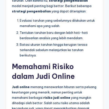
taruhan. Oleh karena itu,
strategi pengembalian
modal menjadi penting bagi bettor. Berikut beberapa
strategi pengembalian
yang dapat diterapkan:
Evaluasi taruhan yang sebelumnya dilakukan untuk
memahami apa yang salah.
Tentukan taruhan baru dengan lebih hati-hati
berdasarkan analisis yang lebih mendalam.
Batasi ukuran taruhan hingga kerugian terasa
terkendali sebelum melanjutkan ke taruhan
berikutnya.
Memahami Risiko
dalam Judi Online
Judi online
memang menawarkan hiburan serta peluang
keuntungan yang menarik, namun penting untuk
memahami berbagai
risiko judi online
yang mungkin
dihadapi oleh bettor. Salah satu risiko utama adalah
kecanduan judi, yang dapat mengakibatkan dampak