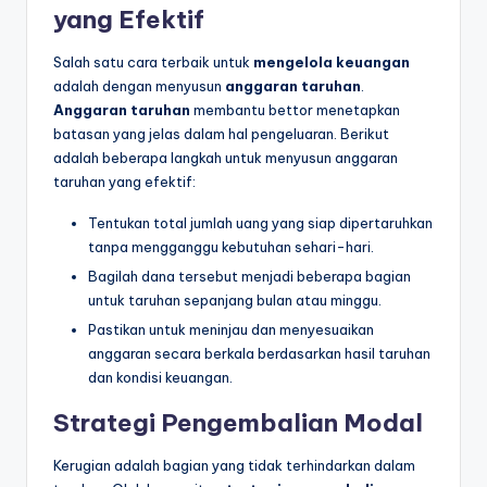
yang Efektif
Salah satu cara terbaik untuk
mengelola keuangan
adalah dengan menyusun
anggaran taruhan
.
Anggaran taruhan
membantu bettor menetapkan
batasan yang jelas dalam hal pengeluaran. Berikut
adalah beberapa langkah untuk menyusun anggaran
taruhan yang efektif:
Tentukan total jumlah uang yang siap dipertaruhkan
tanpa mengganggu kebutuhan sehari-hari.
Bagilah dana tersebut menjadi beberapa bagian
untuk taruhan sepanjang bulan atau minggu.
Pastikan untuk meninjau dan menyesuaikan
anggaran secara berkala berdasarkan hasil taruhan
dan kondisi keuangan.
Strategi Pengembalian Modal
Kerugian adalah bagian yang tidak terhindarkan dalam