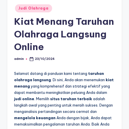
Posted
Judi Olahraga
in
Kiat Menang Taruhan
Olahraga Langsung
Online
admin
23/10/2024
Posted
by
Selamat datang di panduan kami tentang
taruhan
olahraga langsung
. Di sini, Anda akan menemukan
kiat
menang
yang komprehensif dan strategi efektif yang
dapat membantu meningkatkan peluang Anda dalam
judi online
. Memilih
situs taruhan terbaik
adalah
langkah awal yang penting untuk meraih sukses. Dengan
menganalisis pertandingan secara cermat dan
mengelola keuangan
Anda dengan bijak, Anda dapat
memaksimalkan pengalaman taruhan Anda. Baik Anda