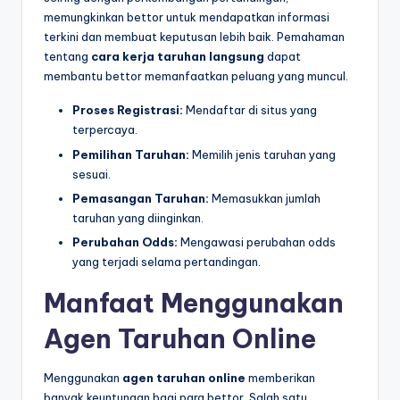
memungkinkan bettor untuk mendapatkan informasi
terkini dan membuat keputusan lebih baik. Pemahaman
tentang
cara kerja taruhan langsung
dapat
membantu bettor memanfaatkan peluang yang muncul.
Proses Registrasi:
Mendaftar di situs yang
terpercaya.
Pemilihan Taruhan:
Memilih jenis taruhan yang
sesuai.
Pemasangan Taruhan:
Memasukkan jumlah
taruhan yang diinginkan.
Perubahan Odds:
Mengawasi perubahan odds
yang terjadi selama pertandingan.
Manfaat Menggunakan
Agen Taruhan Online
Menggunakan
agen taruhan online
memberikan
banyak keuntungan bagi para bettor. Salah satu