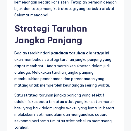
kemenangan secara konsisten. Tetaplah bermain dengan
bijak dan tetap mengikuti strategi yang terbukti efektif.
Selamat mencoba!
Strategi Taruhan
Jangka Panjang
Bagian terakhir dari
panduan taruhan olahraga
ini
akan membahas strategi taruhan jangka panjang yang
dapat membantu Anda meraih kesuksesan dalam judi
olahraga. Melakukan taruhan jangka panjang
membutuhkan pemahaman dan perencanaan yang
matang untuk memperoleh keuntungan seiring waktu.
Satu strategi taruhan jangka panjang yang efektif
adalah fokus pada tim atau atlet yang konsisten meraih
hasil yang baik dalam jangka waktu yang lama. Ini berarti
melakukan riset mendalam dan menganalisis secara
seksama performa tim atau atlet sebelum memasang
taruhan.