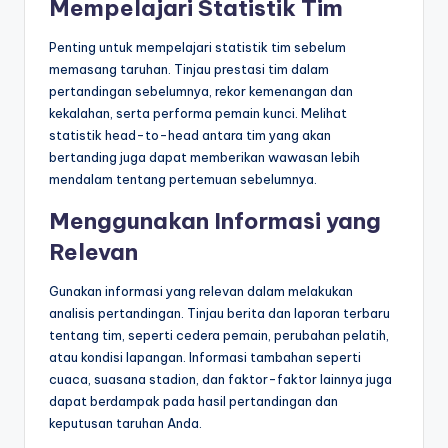
Mempelajari Statistik Tim
Penting untuk mempelajari statistik tim sebelum
memasang taruhan. Tinjau prestasi tim dalam
pertandingan sebelumnya, rekor kemenangan dan
kekalahan, serta performa pemain kunci. Melihat
statistik head-to-head antara tim yang akan
bertanding juga dapat memberikan wawasan lebih
mendalam tentang pertemuan sebelumnya.
Menggunakan Informasi yang
Relevan
Gunakan informasi yang relevan dalam melakukan
analisis pertandingan. Tinjau berita dan laporan terbaru
tentang tim, seperti cedera pemain, perubahan pelatih,
atau kondisi lapangan. Informasi tambahan seperti
cuaca, suasana stadion, dan faktor-faktor lainnya juga
dapat berdampak pada hasil pertandingan dan
keputusan taruhan Anda.