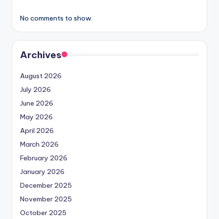
No comments to show.
Archives
August 2026
July 2026
June 2026
May 2026
April 2026
March 2026
February 2026
January 2026
December 2025
November 2025
October 2025