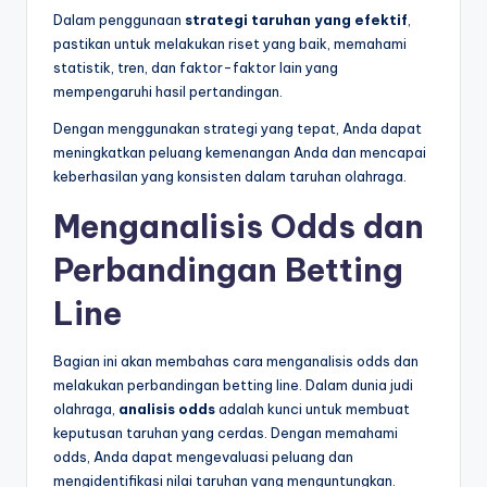
Dalam penggunaan
strategi taruhan yang efektif
,
pastikan untuk melakukan riset yang baik, memahami
statistik, tren, dan faktor-faktor lain yang
mempengaruhi hasil pertandingan.
Dengan menggunakan strategi yang tepat, Anda dapat
meningkatkan peluang kemenangan Anda dan mencapai
keberhasilan yang konsisten dalam taruhan olahraga.
Menganalisis Odds dan
Perbandingan Betting
Line
Bagian ini akan membahas cara menganalisis odds dan
melakukan perbandingan betting line. Dalam dunia judi
olahraga,
analisis odds
adalah kunci untuk membuat
keputusan taruhan yang cerdas. Dengan memahami
odds, Anda dapat mengevaluasi peluang dan
mengidentifikasi nilai taruhan yang menguntungkan.