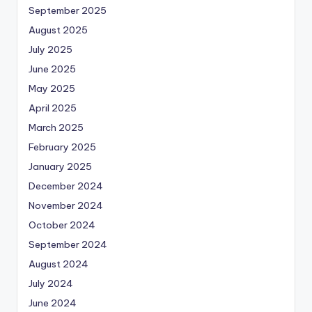
September 2025
August 2025
July 2025
June 2025
May 2025
April 2025
March 2025
February 2025
January 2025
December 2024
November 2024
October 2024
September 2024
August 2024
July 2024
June 2024