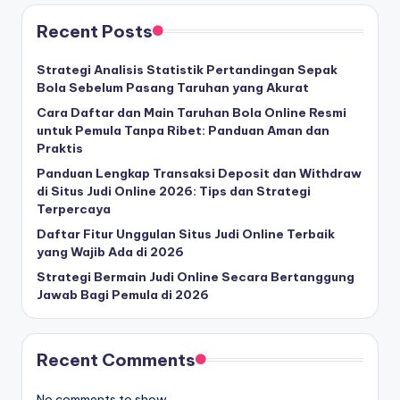
Recent Posts
Strategi Analisis Statistik Pertandingan Sepak
Bola Sebelum Pasang Taruhan yang Akurat
Cara Daftar dan Main Taruhan Bola Online Resmi
untuk Pemula Tanpa Ribet: Panduan Aman dan
Praktis
Panduan Lengkap Transaksi Deposit dan Withdraw
di Situs Judi Online 2026: Tips dan Strategi
Terpercaya
Daftar Fitur Unggulan Situs Judi Online Terbaik
yang Wajib Ada di 2026
Strategi Bermain Judi Online Secara Bertanggung
Jawab Bagi Pemula di 2026
Recent Comments
No comments to show.