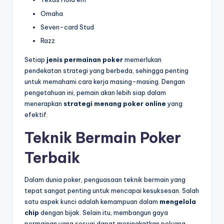
Omaha
Seven-card Stud
Razz
Setiap
jenis permainan poker
memerlukan
pendekatan strategi yang berbeda, sehingga penting
untuk memahami cara kerja masing-masing. Dengan
pengetahuan ini, pemain akan lebih siap dalam
menerapkan
strategi menang poker online
yang
efektif.
Teknik Bermain Poker
Terbaik
Dalam dunia poker, penguasaan teknik bermain yang
tepat sangat penting untuk mencapai kesuksesan. Salah
satu aspek kunci adalah kemampuan dalam
mengelola
chip
dengan bijak. Selain itu, membangun gaya
permainan yang sesuai dapat meningkatkan peluang