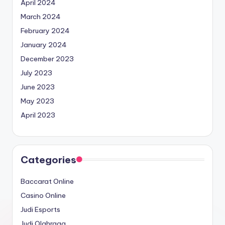
April 2024
March 2024
February 2024
January 2024
December 2023
July 2023
June 2023
May 2023
April 2023
Categories
Baccarat Online
Casino Online
Judi Esports
Judi Olahraga