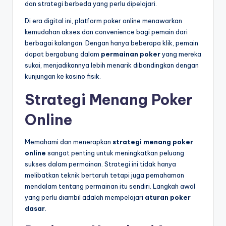
dan strategi berbeda yang perlu dipelajari.
Di era digital ini, platform poker online menawarkan
kemudahan akses dan convenience bagi pemain dari
berbagai kalangan. Dengan hanya beberapa klik, pemain
dapat bergabung dalam
permainan poker
yang mereka
sukai, menjadikannya lebih menarik dibandingkan dengan
kunjungan ke kasino fisik.
Strategi Menang Poker
Online
Memahami dan menerapkan
strategi menang poker
online
sangat penting untuk meningkatkan peluang
sukses dalam permainan. Strategi ini tidak hanya
melibatkan teknik bertaruh tetapi juga pemahaman
mendalam tentang permainan itu sendiri. Langkah awal
yang perlu diambil adalah mempelajari
aturan poker
dasar
.