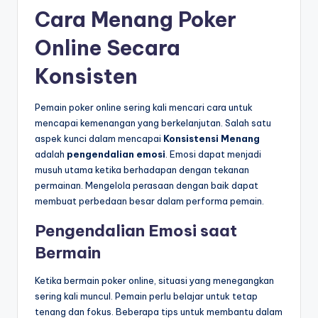
Cara Menang Poker
Online Secara
Konsisten
Pemain poker online sering kali mencari cara untuk
mencapai kemenangan yang berkelanjutan. Salah satu
aspek kunci dalam mencapai
Konsistensi Menang
adalah
pengendalian emosi
. Emosi dapat menjadi
musuh utama ketika berhadapan dengan tekanan
permainan. Mengelola perasaan dengan baik dapat
membuat perbedaan besar dalam performa pemain.
Pengendalian Emosi saat
Bermain
Ketika bermain poker online, situasi yang menegangkan
sering kali muncul. Pemain perlu belajar untuk tetap
tenang dan fokus. Beberapa tips untuk membantu dalam