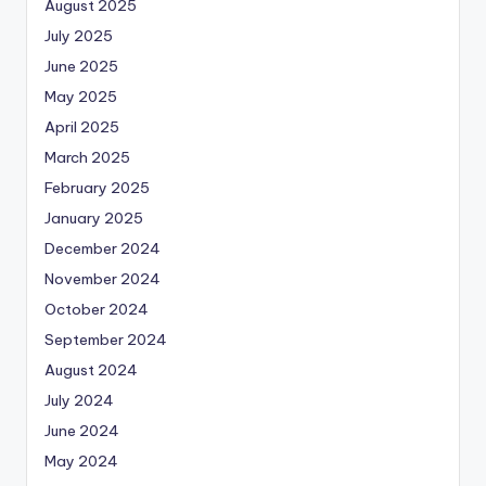
August 2025
July 2025
June 2025
May 2025
April 2025
March 2025
February 2025
January 2025
December 2024
November 2024
October 2024
September 2024
August 2024
July 2024
June 2024
May 2024