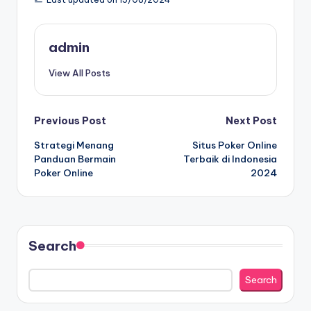
admin
View All Posts
Post
Previous Post
Next Post
Strategi Menang
Situs Poker Online
navigation
Panduan Bermain
Terbaik di Indonesia
Poker Online
2024
Search
Search