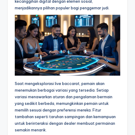
kecanggihan digital dengan elemen sosial,
menjadikannya pilihan populer bagi penggemar judi.
Saat mengeksplorasi live baccarat, pemain akan
menemukan berbagai variasi yang tersedia. Setiap
variasi menawarkan aturan dan pengalaman bermain
yang sedikit berbeda, memungkinkan pemain untuk
memilih sesuai dengan preferensi mereka. Fitur
tambahan seperti taruhan sampingan dan kemampuan
untuk berinteraksi dengan dealer membuat permainan
semakin menarik.