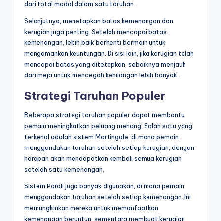
dari total modal dalam satu taruhan.
Selanjutnya, menetapkan batas kemenangan dan
kerugian juga penting. Setelah mencapai batas
kemenangan, lebih baik berhenti bermain untuk
mengamankan keuntungan. Di sisi lain, jika kerugian telah
mencapai batas yang ditetapkan, sebaiknya menjauh
dari meja untuk mencegah kehilangan lebih banyak.
Strategi Taruhan Populer
Beberapa strategi taruhan populer dapat membantu
pemain meningkatkan peluang menang. Salah satu yang
terkenal adalah sistem Martingale, di mana pemain
menggandakan taruhan setelah setiap kerugian, dengan
harapan akan mendapatkan kembali semua kerugian
setelah satu kemenangan.
Sistem Paroli juga banyak digunakan, di mana pemain
menggandakan taruhan setelah setiap kemenangan. Ini
memungkinkan mereka untuk memanfaatkan
kemenangan beruntun, sementara membuat kerugian