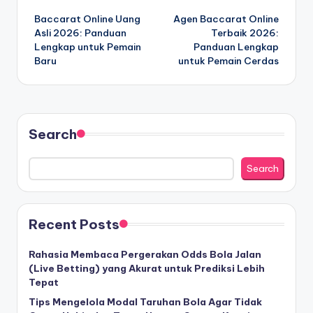
Baccarat Online Uang
Agen Baccarat Online
navigation
Asli 2026: Panduan
Terbaik 2026:
Lengkap untuk Pemain
Panduan Lengkap
Baru
untuk Pemain Cerdas
Search
Search
Recent Posts
Rahasia Membaca Pergerakan Odds Bola Jalan
(Live Betting) yang Akurat untuk Prediksi Lebih
Tepat
Tips Mengelola Modal Taruhan Bola Agar Tidak