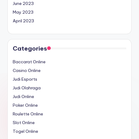
June 2023
May 2023
April 2023
Categories
Baccarat Online
Casino Online
Judi Esports
Judi Olahraga
Judi Online
Poker Online
Roulette Online
Slot Online
Togel Online