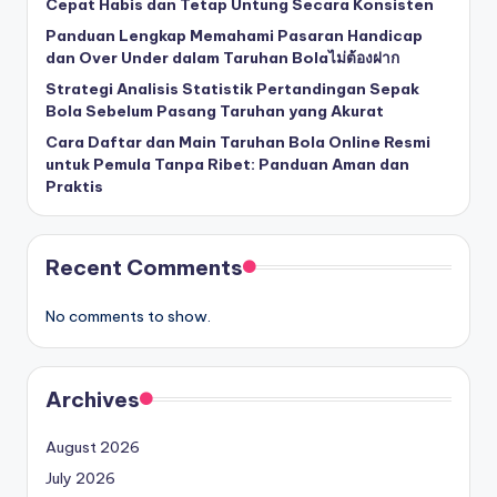
Cepat Habis dan Tetap Untung Secara Konsisten
Panduan Lengkap Memahami Pasaran Handicap
dan Over Under dalam Taruhan Bolaไม่ต้องฝาก
Strategi Analisis Statistik Pertandingan Sepak
Bola Sebelum Pasang Taruhan yang Akurat
Cara Daftar dan Main Taruhan Bola Online Resmi
untuk Pemula Tanpa Ribet: Panduan Aman dan
Praktis
Recent Comments
No comments to show.
Archives
August 2026
July 2026