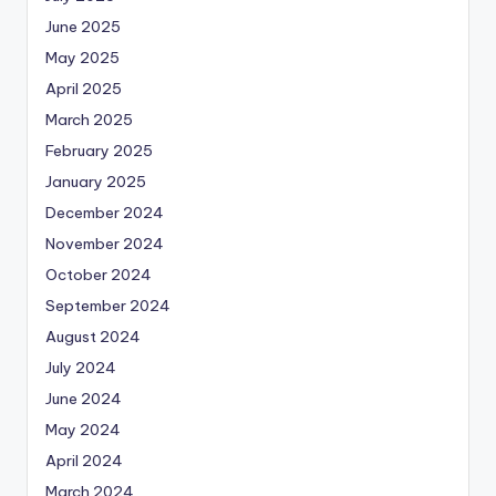
June 2025
May 2025
April 2025
March 2025
February 2025
January 2025
December 2024
November 2024
October 2024
September 2024
August 2024
July 2024
June 2024
May 2024
April 2024
March 2024