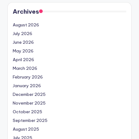
Archives
August 2026
July 2026
June 2026
May 2026
April 2026
March 2026
February 2026
January 2026
December 2025
November 2025
October 2025
September 2025
August 2025
July 2025