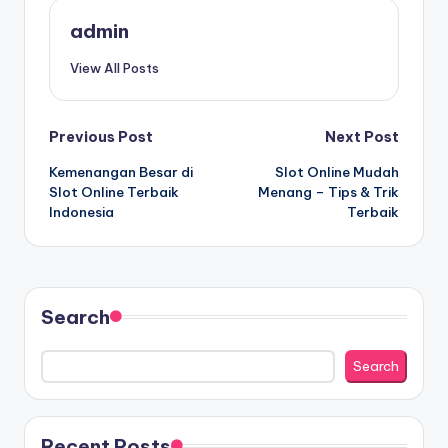
admin
View All Posts
Post
Previous Post
Next Post
Kemenangan Besar di
Slot Online Mudah
navigation
Slot Online Terbaik
Menang – Tips & Trik
Indonesia
Terbaik
Search
Search
Recent Posts