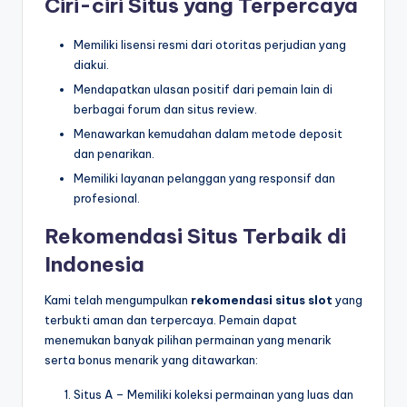
Ciri-ciri Situs yang Terpercaya
Memiliki lisensi resmi dari otoritas perjudian yang
diakui.
Mendapatkan ulasan positif dari pemain lain di
berbagai forum dan situs review.
Menawarkan kemudahan dalam metode deposit
dan penarikan.
Memiliki layanan pelanggan yang responsif dan
profesional.
Rekomendasi Situs Terbaik di
Indonesia
Kami telah mengumpulkan
rekomendasi situs slot
yang
terbukti aman dan terpercaya. Pemain dapat
menemukan banyak pilihan permainan yang menarik
serta bonus menarik yang ditawarkan:
Situs A – Memiliki koleksi permainan yang luas dan