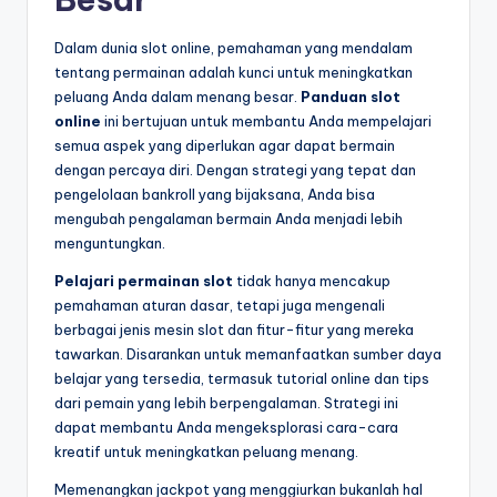
Dalam dunia slot online, pemahaman yang mendalam
tentang permainan adalah kunci untuk meningkatkan
peluang Anda dalam menang besar.
Panduan slot
online
ini bertujuan untuk membantu Anda mempelajari
semua aspek yang diperlukan agar dapat bermain
dengan percaya diri. Dengan strategi yang tepat dan
pengelolaan bankroll yang bijaksana, Anda bisa
mengubah pengalaman bermain Anda menjadi lebih
menguntungkan.
Pelajari permainan slot
tidak hanya mencakup
pemahaman aturan dasar, tetapi juga mengenali
berbagai jenis mesin slot dan fitur-fitur yang mereka
tawarkan. Disarankan untuk memanfaatkan sumber daya
belajar yang tersedia, termasuk tutorial online dan tips
dari pemain yang lebih berpengalaman. Strategi ini
dapat membantu Anda mengeksplorasi cara-cara
kreatif untuk meningkatkan peluang menang.
Memenangkan jackpot yang menggiurkan bukanlah hal