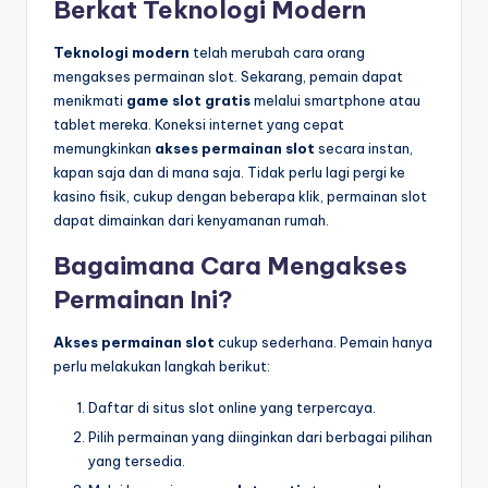
Berkat Teknologi Modern
Teknologi modern
telah merubah cara orang
mengakses permainan slot. Sekarang, pemain dapat
menikmati
game slot gratis
melalui smartphone atau
tablet mereka. Koneksi internet yang cepat
memungkinkan
akses permainan slot
secara instan,
kapan saja dan di mana saja. Tidak perlu lagi pergi ke
kasino fisik, cukup dengan beberapa klik, permainan slot
dapat dimainkan dari kenyamanan rumah.
Bagaimana Cara Mengakses
Permainan Ini?
Akses permainan slot
cukup sederhana. Pemain hanya
perlu melakukan langkah berikut:
Daftar di situs slot online yang terpercaya.
Pilih permainan yang diinginkan dari berbagai pilihan
yang tersedia.