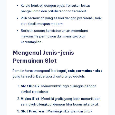
Kelola bankroll dengan bijak. Tentukan batas
pengeluaran dan patuhi rencana tersebut.
Pilih permainan yang sesuai dengan preferensi, baik
slot klasik maupun modern.
Berlatih secara konsisten untuk memahami
mekanisme permainan dan meningkatkan
keterampilan.
Mengenal Jenis-jenis
Permainan Slot
Pemain harus mengenali berbagai
jenis permainan slot
yang tersedia. Beberapa di antaranya adalah:
Slot Klasik:
Menawarkan tiga gulungan dengan
simbol tradisional.
Video Slot:
Memiliki grafis yang lebih menarik dan
seringkali dilengkapi dengan fitur bonus interaktif.
Slot Progresif:
Memungkinkan pemain untuk