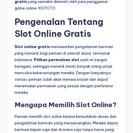
gratis
yang semakin diminati oleh para penggemar
game online.
KOITOTO
Pengenalan Tentang
Slot Online Gratis
Slot online gratis
menawarkan pengalaman bermain
yang menarik bagi pemain di seluruh dunia, termasuk
Indonesia.
Pilihan permainan slot
saat ini sangat
beragam, sehingga menarik minat banyak orang untuk
mencoba keberuntungan mereka. Dengan banyaknya
variasi, pemain tidak akan merasa bosan dan dapat
menemukan permainan yang sesuai dengan preferensi
mereka.
Mengapa Memilih Slot Online?
Pemain memilih slot online karena kemudahan akses dan
pengalaman bermain yang menyenangkan. Mereka dapat
bermain kapan saja dan di mana saja tanpa harus pergi