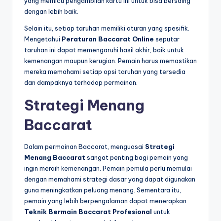
yang memicu pengambilan kartu ini untuk bisa bersaing
dengan lebih baik.
Selain itu, setiap taruhan memiliki aturan yang spesifik.
Mengetahui
Peraturan Baccarat Online
seputar
taruhan ini dapat memengaruhi hasil akhir, baik untuk
kemenangan maupun kerugian. Pemain harus memastikan
mereka memahami setiap opsi taruhan yang tersedia
dan dampaknya terhadap permainan.
Strategi Menang
Baccarat
Dalam permainan Baccarat, menguasai
Strategi
Menang Baccarat
sangat penting bagi pemain yang
ingin meraih kemenangan. Pemain pemula perlu memulai
dengan memahami strategi dasar yang dapat digunakan
guna meningkatkan peluang menang. Sementara itu,
pemain yang lebih berpengalaman dapat menerapkan
Teknik Bermain Baccarat Profesional
untuk