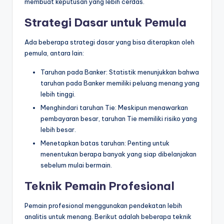
membuat keputusan yang lebih cerdas.
Strategi Dasar untuk Pemula
Ada beberapa strategi dasar yang bisa diterapkan oleh
pemula, antara lain:
Taruhan pada Banker: Statistik menunjukkan bahwa
taruhan pada Banker memiliki peluang menang yang
lebih tinggi.
Menghindari taruhan Tie: Meskipun menawarkan
pembayaran besar, taruhan Tie memiliki risiko yang
lebih besar.
Menetapkan batas taruhan: Penting untuk
menentukan berapa banyak yang siap dibelanjakan
sebelum mulai bermain.
Teknik Pemain Profesional
Pemain profesional menggunakan pendekatan lebih
analitis untuk menang. Berikut adalah beberapa teknik