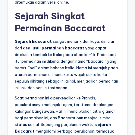
ditemukan dalam versi online.
Sejarah Singkat
Permainan Baccarat
Sejarah Baccarat
sangat menarik dan kaya, dimulai
dari
asal usul permainan baccarat
yang dapat
ditelusuri kembali ke Italia pada abad ke-15. Pada saat
itu, permainan ini dikenal dengan nama “baccara,” yang
berarti “nol” dalam bahasa Italia. Nama ini merujuk pada
aturan permainan di mana kartu wajah serta kartu
sepuluh dihitung sebagai nilai nol, menjadikan permainan
ini unik dan penuh tantangan.
Saat permainan ini diperkenalkan ke Prancis,
popularitasnya melonjak tajam, terutama di kalangan
kalangan bangsawan. Hal ini menciptakan citra glamor
bagi permainan ini, dan Baccarat pun menjadi simbol
status sosial. Sepanjang perjalanan waktu,
sejarah
Baccarat
mengalami berbagai perubahan, termasuk