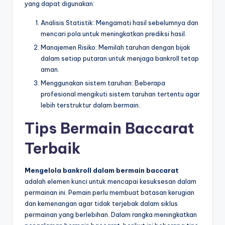
yang dapat digunakan:
Analisis Statistik: Mengamati hasil sebelumnya dan
mencari pola untuk meningkatkan prediksi hasil.
Manajemen Risiko: Memilah taruhan dengan bijak
dalam setiap putaran untuk menjaga bankroll tetap
aman.
Menggunakan sistem taruhan: Beberapa
profesional mengikuti sistem taruhan tertentu agar
lebih terstruktur dalam bermain.
Tips Bermain Baccarat
Terbaik
Mengelola bankroll dalam bermain baccarat
adalah elemen kunci untuk mencapai kesuksesan dalam
permainan ini. Pemain perlu membuat batasan kerugian
dan kemenangan agar tidak terjebak dalam siklus
permainan yang berlebihan. Dalam rangka meningkatkan