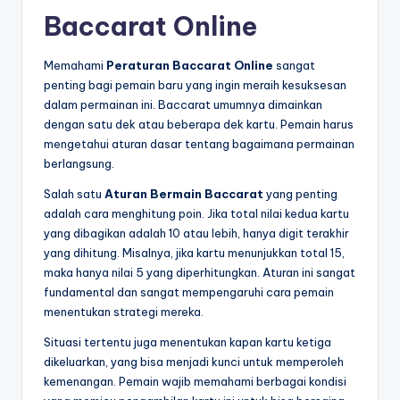
Baccarat Online
Memahami
Peraturan Baccarat Online
sangat
penting bagi pemain baru yang ingin meraih kesuksesan
dalam permainan ini. Baccarat umumnya dimainkan
dengan satu dek atau beberapa dek kartu. Pemain harus
mengetahui aturan dasar tentang bagaimana permainan
berlangsung.
Salah satu
Aturan Bermain Baccarat
yang penting
adalah cara menghitung poin. Jika total nilai kedua kartu
yang dibagikan adalah 10 atau lebih, hanya digit terakhir
yang dihitung. Misalnya, jika kartu menunjukkan total 15,
maka hanya nilai 5 yang diperhitungkan. Aturan ini sangat
fundamental dan sangat mempengaruhi cara pemain
menentukan strategi mereka.
Situasi tertentu juga menentukan kapan kartu ketiga
dikeluarkan, yang bisa menjadi kunci untuk memperoleh
kemenangan. Pemain wajib memahami berbagai kondisi