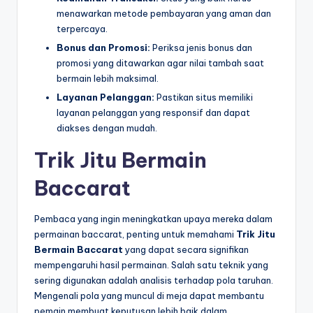
menawarkan metode pembayaran yang aman dan
terpercaya.
Bonus dan Promosi:
Periksa jenis bonus dan
promosi yang ditawarkan agar nilai tambah saat
bermain lebih maksimal.
Layanan Pelanggan:
Pastikan situs memiliki
layanan pelanggan yang responsif dan dapat
diakses dengan mudah.
Trik Jitu Bermain
Baccarat
Pembaca yang ingin meningkatkan upaya mereka dalam
permainan baccarat, penting untuk memahami
Trik Jitu
Bermain Baccarat
yang dapat secara signifikan
mempengaruhi hasil permainan. Salah satu teknik yang
sering digunakan adalah analisis terhadap pola taruhan.
Mengenali pola yang muncul di meja dapat membantu
pemain membuat keputusan lebih baik dalam