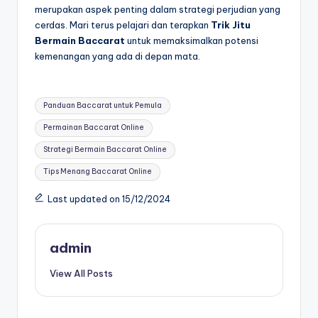
merupakan aspek penting dalam strategi perjudian yang
cerdas. Mari terus pelajari dan terapkan
Trik Jitu
Bermain Baccarat
untuk memaksimalkan potensi
kemenangan yang ada di depan mata.
Tags:
Panduan Baccarat untuk Pemula
Permainan Baccarat Online
Strategi Bermain Baccarat Online
Tips Menang Baccarat Online
Last updated on 15/12/2024
admin
View All Posts