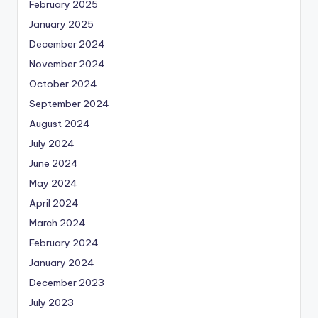
February 2025
January 2025
December 2024
November 2024
October 2024
September 2024
August 2024
July 2024
June 2024
May 2024
April 2024
March 2024
February 2024
January 2024
December 2023
July 2023