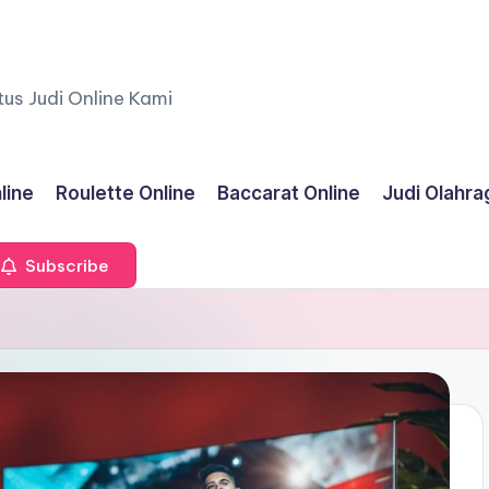
us Judi Online Kami
line
Roulette Online
Baccarat Online
Judi Olahra
Subscribe