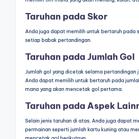
Taruhan pada Skor
Anda juga dapat memilih untuk bertaruh pada 
setiap babak pertandingan.
Taruhan pada Jumlah Gol
Jumlah gol yang dicetak selama pertandingan j
Anda dapat memilih untuk bertaruh pada jumlah
mana yang akan mencetak gol pertama.
Taruhan pada Aspek Lain
Selain jenis taruhan di atas, Anda juga dapat 
permainan seperti jumlah kartu kuning atau me
mencetak gol berikutnya.