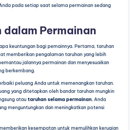
Anda pada setiap saat selama permainan sedang
n dalam Permainan
pa keuntungan bagi pemainnya. Pertama, taruhan
at memberikan pengalaman taruhan yang lebih
memantau jalannya permainan dan menyesuaikan
ang berkembang.
rbaiki peluang Anda untuk memenangkan taruhan.
uang yang ditetapkan oleh bandar taruhan mungkin
angsung atau
taruhan selama permainan
, Anda
ang menguntungkan dan meningkatkan potensi
t memberikan kesempatan untuk memulihkan kerugian