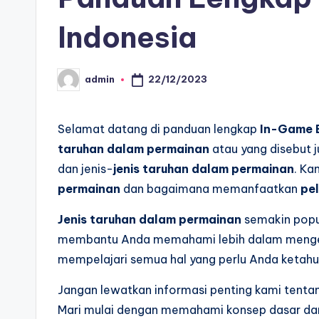
Indonesia
22/12/2023
admin
Posted
by
Selamat datang di panduan lengkap
In-Game 
taruhan dalam permainan
atau yang disebut 
dan jenis-
jenis taruhan dalam permainan
. Ka
permainan
dan bagaimana memanfaatkan
pe
Jenis taruhan dalam permainan
semakin popul
membantu Anda memahami lebih dalam mengenai
mempelajari semua hal yang perlu Anda ketahu
Jangan lewatkan informasi penting kami tentang
Mari mulai dengan memahami konsep dasar da