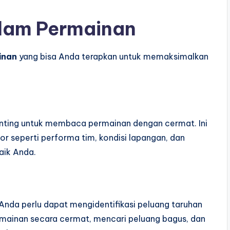
alam Permainan
inan
yang bisa Anda terapkan untuk memaksimalkan
nting untuk membaca permainan dengan cermat. Ini
r seperti performa tim, kondisi lapangan, dan
aik Anda.
Anda perlu dapat mengidentifikasi peluang taruhan
ermainan secara cermat, mencari peluang bagus, dan