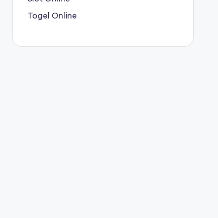
Togel Online