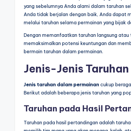
yang sebelumnya Anda alami dalam taruhan seb
Anda tidak berjalan dengan baik, Anda dapat
melalui taruhan selama permainan yang bijak
Dengan memanfaatkan taruhan langsung atau 
memaksimalkan potensi keuntungan dan membe
bermain taruhan dalam permainan.
Jenis-Jenis Taruha
Jenis taruhan dalam permainan
cukup beragam
Berikut adalah beberapa jenis taruhan yang po
Taruhan pada Hasil Perta
Taruhan pada hasil pertandingan adalah taruh
memilih tim mana yang akan menang, kalah, ata