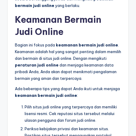
bermain judi online
yang berlaku.
Keamanan Bermain
Judi Online
Bagian ini fokus pada
keamanan bermain judi online
.
Keamanan adalah hal yang sangat penting dalam memilih
dan bermain di situs judi online. Dengan mengikuti
peraturan judi online
dan menjaga keamanan data
pribadi Anda, Anda akan dapat menikmati pengalaman
bermain yang aman dan terpercaya.
Ada beberapa tips yang dapat Anda ikuti untuk menjaga
keamanan bermain judi online
:
Pilih situs judi online yang terpercaya dan memiliki
lisensi resmi. Cek reputasi situs tersebut melalui
ulasan pengguna dan forum judi online.
Periksa kebijakan privasi dan keamanan situs.
Pastikan situs tersebut menggunakan protokol