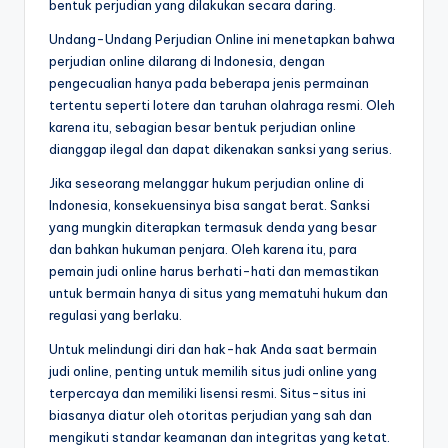
bentuk perjudian yang dilakukan secara daring.
Undang-Undang Perjudian Online ini menetapkan bahwa
perjudian online dilarang di Indonesia, dengan
pengecualian hanya pada beberapa jenis permainan
tertentu seperti lotere dan taruhan olahraga resmi. Oleh
karena itu, sebagian besar bentuk perjudian online
dianggap ilegal dan dapat dikenakan sanksi yang serius.
Jika seseorang melanggar hukum perjudian online di
Indonesia, konsekuensinya bisa sangat berat. Sanksi
yang mungkin diterapkan termasuk denda yang besar
dan bahkan hukuman penjara. Oleh karena itu, para
pemain judi online harus berhati-hati dan memastikan
untuk bermain hanya di situs yang mematuhi hukum dan
regulasi yang berlaku.
Untuk melindungi diri dan hak-hak Anda saat bermain
judi online, penting untuk memilih situs judi online yang
terpercaya dan memiliki lisensi resmi. Situs-situs ini
biasanya diatur oleh otoritas perjudian yang sah dan
mengikuti standar keamanan dan integritas yang ketat.