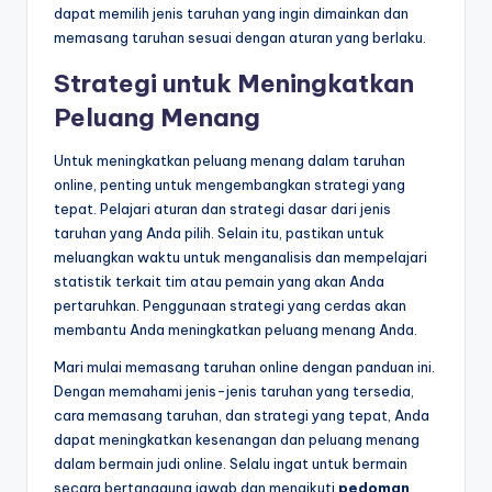
dapat memilih jenis taruhan yang ingin dimainkan dan
memasang taruhan sesuai dengan aturan yang berlaku.
Strategi untuk Meningkatkan
Peluang Menang
Untuk meningkatkan peluang menang dalam taruhan
online, penting untuk mengembangkan strategi yang
tepat. Pelajari aturan dan strategi dasar dari jenis
taruhan yang Anda pilih. Selain itu, pastikan untuk
meluangkan waktu untuk menganalisis dan mempelajari
statistik terkait tim atau pemain yang akan Anda
pertaruhkan. Penggunaan strategi yang cerdas akan
membantu Anda meningkatkan peluang menang Anda.
Mari mulai memasang taruhan online dengan panduan ini.
Dengan memahami jenis-jenis taruhan yang tersedia,
cara memasang taruhan, dan strategi yang tepat, Anda
dapat meningkatkan kesenangan dan peluang menang
dalam bermain judi online. Selalu ingat untuk bermain
secara bertanggung jawab dan mengikuti
pedoman