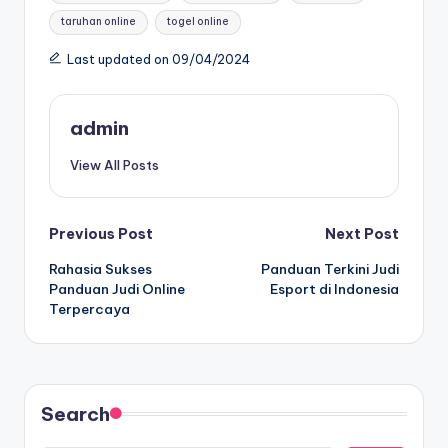
taruhan online
togel online
Last updated on 09/04/2024
admin
View All Posts
Post
Previous Post
Next Post
Rahasia Sukses
Panduan Terkini Judi
navigation
Panduan Judi Online
Esport di Indonesia
Terpercaya
Search