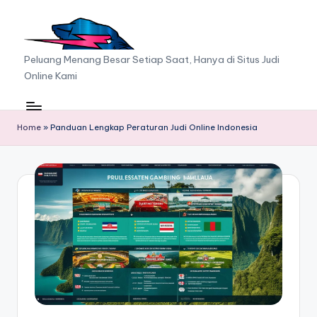
Skip
to
A
Peluang Menang Besar Setiap Saat, Hanya di Situs Judi
content
Online Kami
A
F
C
Home
»
Panduan Lengkap Peraturan Judi Online Indonesia
G