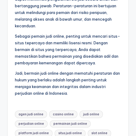
bertanggung jawab. Peraturan-peraturan ini bertujuan
untuk melindungi para pemain dari risiko penipuan,
melarang akses anak di bawah umur, dan mencegah
kecanduan.
Sebagai pemain judi online, penting untuk mencari situs-
situs tepercaya dan memiliki lisensi resmi. Dengan
bermain di situs yang terpercaya, Anda dapat
memastikan bahwa permainan yang disediakan adil dan
pembayaran kemenangan dapat dipercaya.
Jadi, bermain judi online dengan mematuhi peraturan dan
hukum yang berlaku adalah langkah penting untuk
menjaga keamanan dan integritas dalam industri
perjudian online di Indonesia.
Tags:
agen judi online
casino online
judi online
perjudian online
permainan judi online
platform judi online
situs judi online
slot online