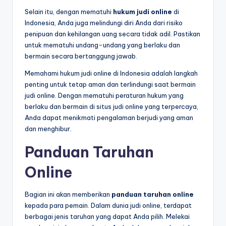
Selain itu, dengan mematuhi
hukum judi online
di
Indonesia, Anda juga melindungi diri Anda dari risiko
penipuan dan kehilangan uang secara tidak adil. Pastikan
untuk mematuhi undang-undang yang berlaku dan
bermain secara bertanggung jawab.
Memahami hukum judi online di Indonesia adalah langkah
penting untuk tetap aman dan terlindungi saat bermain
judi online. Dengan mematuhi peraturan hukum yang
berlaku dan bermain di situs judi online yang terpercaya,
Anda dapat menikmati pengalaman berjudi yang aman
dan menghibur.
Panduan Taruhan
Online
Bagian ini akan memberikan
panduan taruhan online
kepada para pemain. Dalam dunia judi online, terdapat
berbagai jenis taruhan yang dapat Anda pilih. Melekai