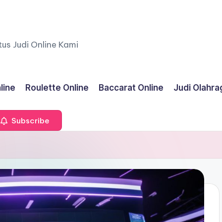
us Judi Online Kami
line
Roulette Online
Baccarat Online
Judi Olahra
Subscribe