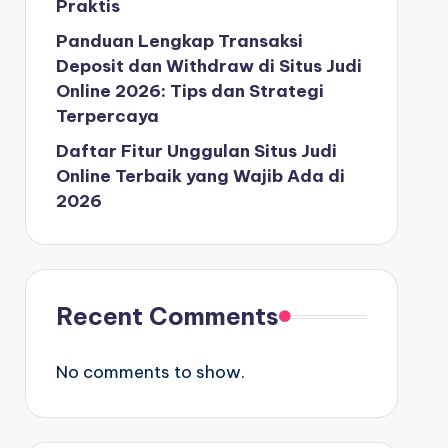
Praktis
Panduan Lengkap Transaksi
Deposit dan Withdraw di Situs Judi
Online 2026: Tips dan Strategi
Terpercaya
Daftar Fitur Unggulan Situs Judi
Online Terbaik yang Wajib Ada di
2026
Recent Comments
No comments to show.