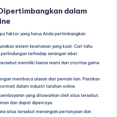
 Dipertimbangkan dalam
ine
rapa faktor yang harus Anda pertimbangkan:
unakan sistem keamanan yang kuat. Cari tahu
 perlindungan terhadap serangan siber.
 tersebut memiliki lisensi resmi dari otoritas game
t dengan membaca ulasan dari pemain lain. Pastikan
hormati dalam industri taruhan online.
embayaran yang ditawarkan oleh situs tersebut.
aman dan dapat dipercaya.
na situs tersebut menangani pertanyaan dan