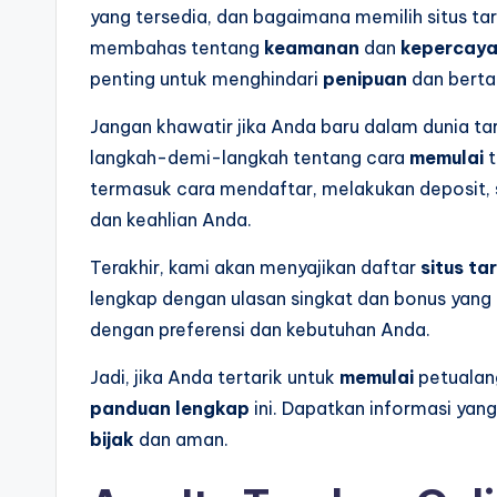
yang tersedia, dan bagaimana memilih situs ta
membahas tentang
keamanan
dan
kepercay
penting untuk menghindari
penipuan
dan berta
Jangan khawatir jika Anda baru dalam dunia t
langkah-demi-langkah tentang cara
memulai
t
termasuk cara mendaftar, melakukan deposit, 
dan keahlian Anda.
Terakhir, kami akan menyajikan daftar
situs ta
lengkap dengan ulasan singkat dan bonus yang 
dengan preferensi dan kebutuhan Anda.
Jadi, jika Anda tertarik untuk
memulai
petualang
panduan lengkap
ini. Dapatkan informasi yang
bijak
dan aman.