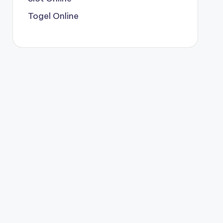
Togel Online