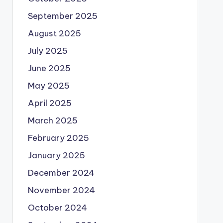
September 2025
August 2025
July 2025
June 2025
May 2025
April 2025
March 2025
February 2025
January 2025
December 2024
November 2024
October 2024