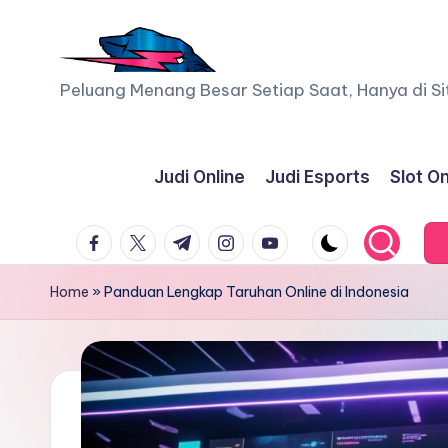
Skip
to
A
Peluang Menang Besar Setiap Saat, Hanya di Sit
content
A
F
Judi Online
Judi Esports
Slot On
C
facebook.com
twitter.com
t.me
instagram.com
youtube.com
G
Home
»
Panduan Lengkap Taruhan Online di Indonesia