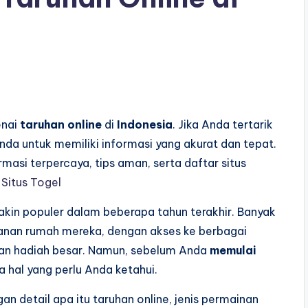
nai
taruhan online
di
Indonesia
. Jika Anda tertarik
Anda untuk memiliki informasi yang akurat dan tepat.
asi terpercaya, tips aman, serta daftar situs
.
Situs Togel
kin populer dalam beberapa tahun terakhir. Banyak
manan rumah mereka, dengan akses ke berbagai
n hadiah besar. Namun, sebelum Anda
memulai
 hal yang perlu Anda ketahui.
n detail apa itu taruhan online, jenis permainan