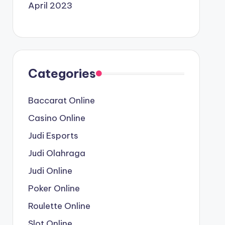
April 2023
Categories
Baccarat Online
Casino Online
Judi Esports
Judi Olahraga
Judi Online
Poker Online
Roulette Online
Slot Online