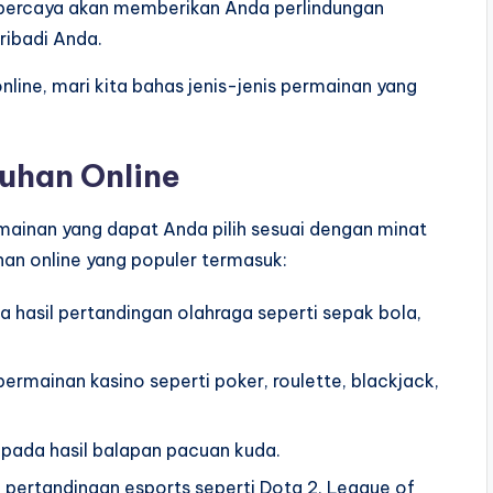
terpercaya akan memberikan Anda perlindungan
ribadi Anda.
line, mari kita bahas jenis-jenis permainan yang
ruhan Online
mainan yang dapat Anda pilih sesuai dengan minat
han online yang populer termasuk:
hasil pertandingan olahraga seperti sepak bola,
rmainan kasino seperti poker, roulette, blackjack,
pada hasil balapan pacuan kuda.
pertandingan esports seperti Dota 2, League of