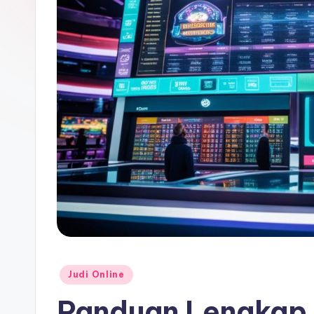
Posted
Judi Online
in
Panduan Lengkap 