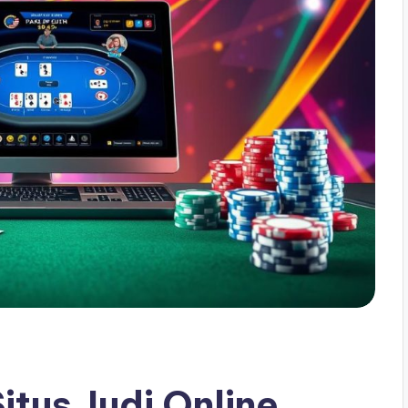
itus Judi Online