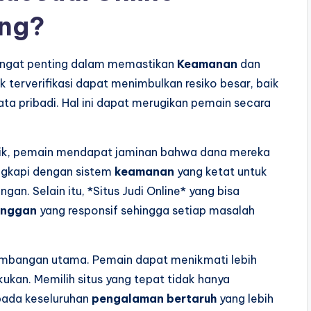
ing?
angat penting dalam memastikan
Keamanan
dan
ak terverifikasi dapat menimbulkan resiko besar, baik
ta pribadi. Hal ini dapat merugikan pemain secara
baik, pemain mendapat jaminan bahwa dana mereka
ngkapi dengan sistem
keamanan
yang ketat untuk
gan. Selain itu, *Situs Judi Online* yang bisa
anggan
yang responsif sehingga setiap masalah
timbangan utama. Pemain dapat menikmati lebih
kukan. Memilih situs yang tepat tidak hanya
 pada keseluruhan
pengalaman bertaruh
yang lebih