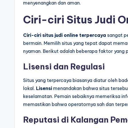
menyenangkan dan aman.
Ciri-ciri Situs Judi
Ciri-ciri situs judi online terpercaya
sangat p
bermain. Memilih situs yang tepat dapat mema
nyaman. Berikut adalah beberapa faktor yang p
Lisensi dan Regulasi
Situs yang terpercaya biasanya diatur oleh bad
lokal.
Lisensi
menandakan bahwa situs tersebut
keselamatan. Pemain sebaiknya memeriksa in
memastikan bahwa operatornya sah dan terpe
Reputasi di Kalangan Pem