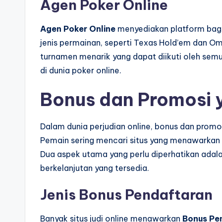
Agen Poker Online
Agen Poker Online
menyediakan platform bagi
jenis permainan, seperti Texas Hold’em dan O
turnamen menarik yang dapat diikuti oleh sem
di dunia poker online.
Bonus dan Promosi 
Dalam dunia perjudian online, bonus dan prom
Pemain sering mencari situs yang menawarkan 
Dua aspek utama yang perlu diperhatikan adala
berkelanjutan yang tersedia.
Jenis Bonus Pendaftaran
Banyak situs judi online menawarkan
Bonus Pe