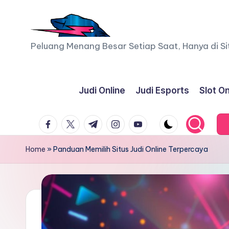
Skip
to
A
Peluang Menang Besar Setiap Saat, Hanya di Sit
content
A
F
Judi Online
Judi Esports
Slot On
C
facebook.com
twitter.com
t.me
instagram.com
youtube.com
G
Home
»
Panduan Memilih Situs Judi Online Terpercaya