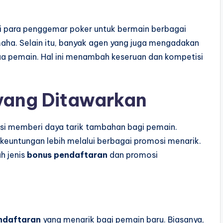
 para penggemar poker untuk bermain berbagai
maha. Selain itu, banyak agen yang juga mengadakan
ua pemain. Hal ini menambah keseruan dan kompetisi
yang Ditawarkan
osi memberi daya tarik tambahan bagi pemain.
keuntungan lebih melalui berbagai promosi menarik.
h jenis
bonus pendaftaran
dan promosi
ndaftaran
yang menarik bagi pemain baru. Biasanya,