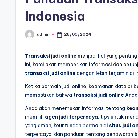
Indonesia
28/03/2024
admin
Posted
by
Transaksi judi online
menjadi hal yang penting
ini, kami akan memberikan informasi dan pet
transaksi judi online
dengan lebih terjamin di 
Ketika bermain judi online, keamanan data prib
memastikan bahwa
transaksi judi online
Anda 
Anda akan menemukan informasi tentang
keam
memilih
agen judi terpercaya
, tips untuk men
yang aman, keuntungan bermain di
situs judi o
terpercaya, dan panduan tentang penawaran
b