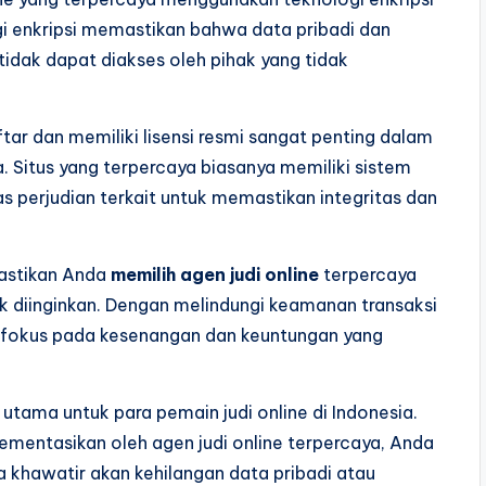
 enkripsi memastikan bahwa data pribadi dan
tidak dapat diakses oleh pihak yang tidak
daftar dan memiliki lisensi resmi sangat penting dalam
 Situs yang terpercaya biasanya memiliki sistem
as perjudian terkait untuk memastikan integritas dan
pastikan Anda
memilih agen judi online
terpercaya
ak diinginkan. Dengan melindungi keamanan transaksi
 fokus pada kesenangan dan keuntungan yang
 utama untuk para pemain judi online di Indonesia.
ementasikan oleh agen judi online terpercaya, Anda
khawatir akan kehilangan data pribadi atau