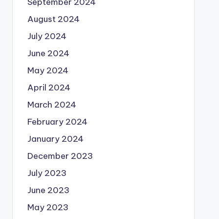
September 2024
August 2024
July 2024
June 2024
May 2024
April 2024
March 2024
February 2024
January 2024
December 2023
July 2023
June 2023
May 2023