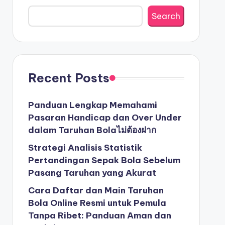
Search
Recent Posts
Panduan Lengkap Memahami
Pasaran Handicap dan Over Under
dalam Taruhan Bolaไม่ต้องฝาก
Strategi Analisis Statistik
Pertandingan Sepak Bola Sebelum
Pasang Taruhan yang Akurat
Cara Daftar dan Main Taruhan
Bola Online Resmi untuk Pemula
Tanpa Ribet: Panduan Aman dan