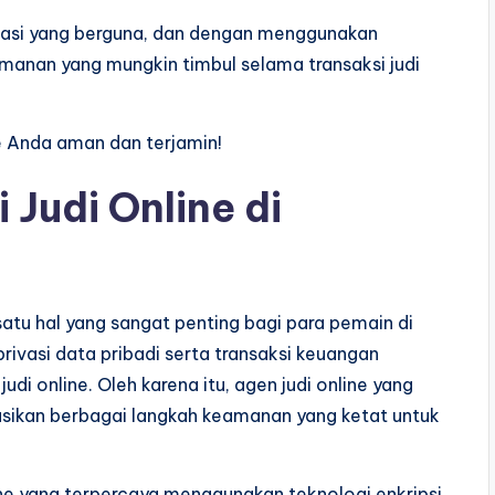
rmasi yang berguna, dan dengan menggunakan
amanan yang mungkin timbul selama transaksi judi
ne Anda aman dan terjamin!
Judi Online di
atu hal yang sangat penting bagi para pemain di
privasi data pribadi serta transaksi keuangan
di online. Oleh karena itu, agen judi online yang
sikan berbagai langkah keamanan yang ketat untuk
e yang terpercaya menggunakan teknologi enkripsi