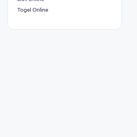
Togel Online