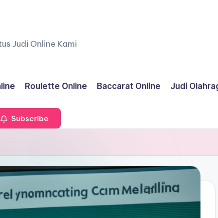
us Judi Online Kami
line
Roulette Online
Baccarat Online
Judi Olahra
Subscribe