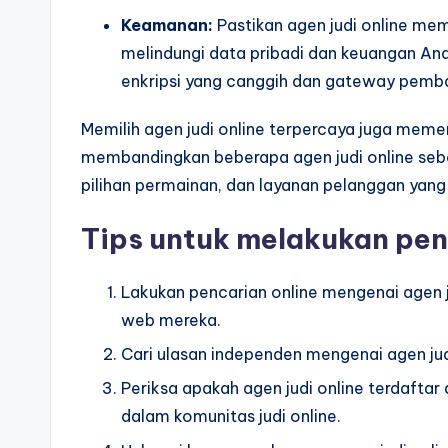
Keamanan:
Pastikan agen judi online me
melindungi data pribadi dan keuangan An
enkripsi yang canggih dan gateway pemb
Memilih agen judi online terpercaya juga meme
membandingkan beberapa agen judi online sebe
pilihan permainan, dan layanan pelanggan yan
Tips untuk melakukan pene
Lakukan pencarian online mengenai agen ju
web mereka.
Cari ulasan independen mengenai agen judi
Periksa apakah agen judi online terdaftar
dalam komunitas judi online.