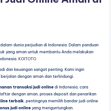
 dalam dunia perjudian di Indonesia. Dalam panduan
unjuk yang aman untuk membantu Anda melakukan
Indonesia.
KOITOTO
adi dan keuangan sangat penting. Kami ingin
berjalan dengan aman dan terlindungi.
anan transaksi judi online
di Indonesia, cara
daftar dengan aman, proses deposit dan penarikan
nline terbaik
, pentingnya memilih bandar judi online
onus judi online
yang menguntungkan.