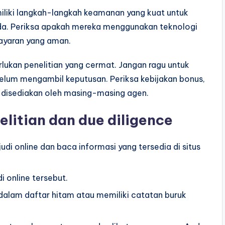
miliki langkah-langkah keamanan yang kuat untuk
da. Periksa apakah mereka menggunakan teknologi
ayaran yang aman.
rlukan penelitian yang cermat. Jangan ragu untuk
lum mengambil keputusan. Periksa kebijakan bonus,
g disediakan oleh masing-masing agen.
litian dan due diligence
di online dan baca informasi yang tersedia di situs
 online tersebut.
 dalam daftar hitam atau memiliki catatan buruk