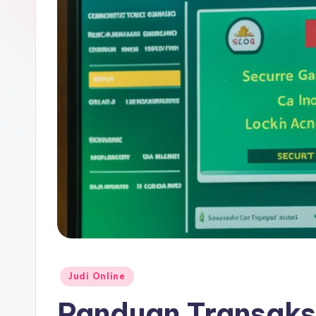
Posted
Judi Online
in
Panduan Transaksi