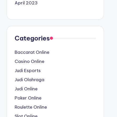
April 2023
Categories
Baccarat Online
Casino Online
Judi Esports
Judi Olahraga
Judi Online
Poker Online
Roulette Online
Slot Online