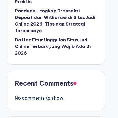
Praktis
Panduan Lengkap Transaksi
Deposit dan Withdraw di Situs Judi
Online 2026: Tips dan Strategi
Terpercaya
Daftar Fitur Unggulan Situs Judi
Online Terbaik yang Wajib Ada di
2026
Recent Comments
No comments to show.