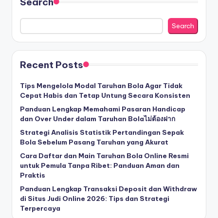
Search
Search
Recent Posts
Tips Mengelola Modal Taruhan Bola Agar Tidak
Cepat Habis dan Tetap Untung Secara Konsisten
Panduan Lengkap Memahami Pasaran Handicap
dan Over Under dalam Taruhan Bolaไม่ต้องฝาก
Strategi Analisis Statistik Pertandingan Sepak
Bola Sebelum Pasang Taruhan yang Akurat
Cara Daftar dan Main Taruhan Bola Online Resmi
untuk Pemula Tanpa Ribet: Panduan Aman dan
Praktis
Panduan Lengkap Transaksi Deposit dan Withdraw
di Situs Judi Online 2026: Tips dan Strategi
Terpercaya