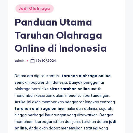
Posted
Judi Olahraga
in
Panduan Utama
Taruhan Olahraga
Online di Indonesia
admin
19/10/2024
Posted
by
Dalam era digital saat ini,
taruhan olahraga online
semakin populer di Indonesia. Banyak penggemar
olahraga beralih ke
situs taruhan online
untuk
menambah keseruan dalam menonton pertandingan.
Artikel ini akan memberikan pengantar lengkap tentang
taruhan olahraga online
, mulai dari definisi, sejarah,
hingga berbagai keuntungan yang ditawarkan. Dengan
memahami berbagai istilah dan jenis taruhan dalam
judi
online
, Anda akan dapat menemukan strategi yang