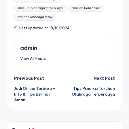
situs judi olahraga terpercaya
taruhan bola online
taruhan olahraga resmi
Last updated on 18/10/2024
admin
View All Posts
Post
Previous Post
Next Post
Judi Online Terbaru –
Tips Prediksi Taruhan
navigation
Info & Tips Bermain
Olahraga Terpercaya
Aman