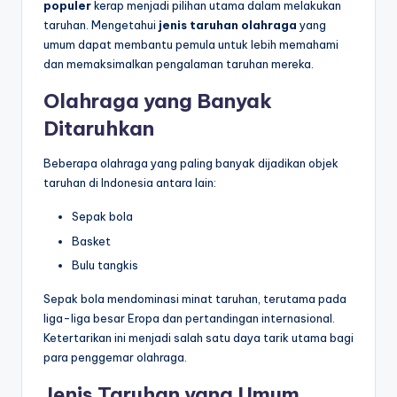
populer
kerap menjadi pilihan utama dalam melakukan
taruhan. Mengetahui
jenis taruhan olahraga
yang
umum dapat membantu pemula untuk lebih memahami
dan memaksimalkan pengalaman taruhan mereka.
Olahraga yang Banyak
Ditaruhkan
Beberapa olahraga yang paling banyak dijadikan objek
taruhan di Indonesia antara lain:
Sepak bola
Basket
Bulu tangkis
Sepak bola mendominasi minat taruhan, terutama pada
liga-liga besar Eropa dan pertandingan internasional.
Ketertarikan ini menjadi salah satu daya tarik utama bagi
para penggemar olahraga.
Jenis Taruhan yang Umum