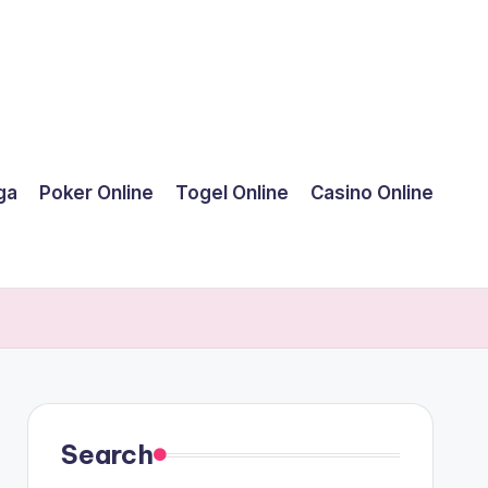
ga
Poker Online
Togel Online
Casino Online
Search