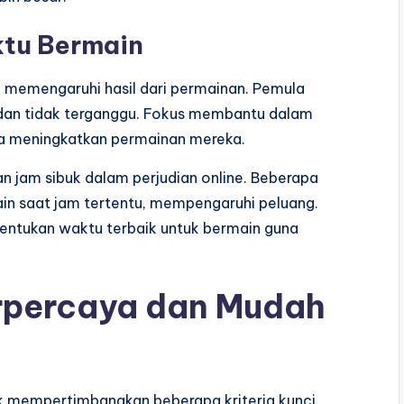
ktu Bermain
a memengaruhi hasil dari permainan. Pemula
 dan tidak terganggu. Fokus membantu dalam
sa meningkatkan permainan mereka.
an jam sibuk dalam perjudian online. Beberapa
in saat jam tertentu, mempengaruhi peluang.
ntukan waktu terbaik untuk bermain guna
erpercaya dan Mudah
tuk mempertimbangkan beberapa kriteria kunci.