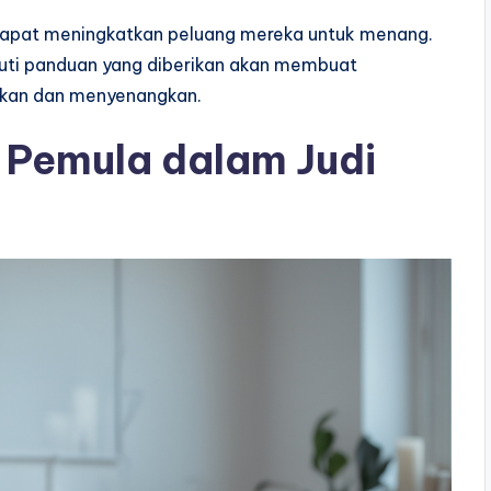
dapat meningkatkan peluang mereka untuk menang.
kuti panduan yang diberikan akan membuat
ngkan dan menyenangkan.
 Pemula dalam Judi