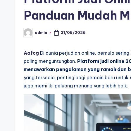
Panduan Mudah M
31/05/2026
admin
Posted
by
Aafcg
Di dunia perjudian online, pemula serin
paling menguntungkan.
Platform judi online
menawarkan pengalaman yang ramah dan b
yang tersedia, penting bagi pemain baru untuk
juga memiliki peluang menang yang lebih baik.