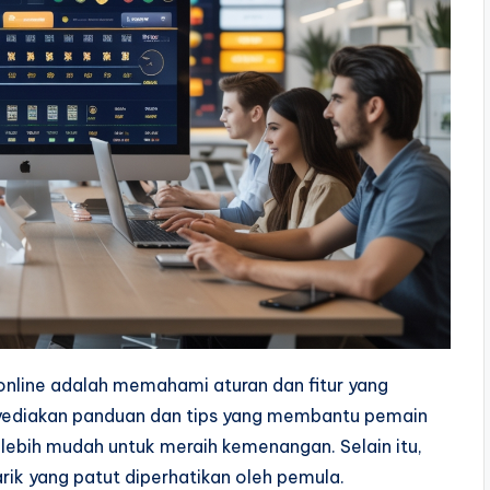
 online adalah memahami aturan dan fitur yang
nyediakan panduan dan tips yang membantu pemain
ebih mudah untuk meraih kemenangan. Selain itu,
rik yang patut diperhatikan oleh pemula.