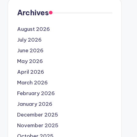
Archives
August 2026
July 2026
June 2026
May 2026
April 2026
March 2026
February 2026
January 2026
December 2025
November 2025
October 2025