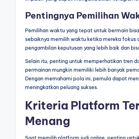
Pentingnya Pemilihan Wa
Pemilihan waktu yang tepat untuk bermain bis
sebaiknya memilih waktu ketika mereka fokus
pengambilan keputusan yang lebih baik dan bi
Selain itu, penting untuk memperhatikan tren d
permainan mungkin memiliki lebih banyak pema
Dengan memahami pola ini, pemula dapat mene
meningkatkan peluang sukses.
Kriteria Platform T
Menang
Saat memilih platform judi online, penting un