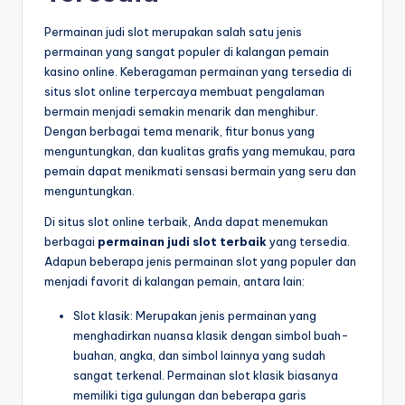
Permainan judi slot merupakan salah satu jenis
permainan yang sangat populer di kalangan pemain
kasino online. Keberagaman permainan yang tersedia di
situs slot online terpercaya membuat pengalaman
bermain menjadi semakin menarik dan menghibur.
Dengan berbagai tema menarik, fitur bonus yang
menguntungkan, dan kualitas grafis yang memukau, para
pemain dapat menikmati sensasi bermain yang seru dan
menguntungkan.
Di situs slot online terbaik, Anda dapat menemukan
berbagai
permainan judi slot terbaik
yang tersedia.
Adapun beberapa jenis permainan slot yang populer dan
menjadi favorit di kalangan pemain, antara lain:
Slot klasik: Merupakan jenis permainan yang
menghadirkan nuansa klasik dengan simbol buah-
buahan, angka, dan simbol lainnya yang sudah
sangat terkenal. Permainan slot klasik biasanya
memiliki tiga gulungan dan beberapa garis