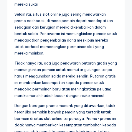
mereka sukai.
Selain itu, situs slot online juga sering menawarkan
promo cashback, di mana pemain dapat mendapatkan
sebagian dari kerugian mereka dikembalikan dalam
bentuk saldo. Penawaran ini memungkinkan pemain untuk
mendapatkan pengembalian dana meskipun mereka
tidak berhasil memenangkan permainan slot yang
mereka mainkan.
Tidak hanya itu, ada juga penawaran putaran gratis yang
memungkinkan pemain untuk memutar gulungan tanpa
harus menggunakan saldo mereka sendiri. Putaran gratis
ini memberikan kesempatan kepada pemain untuk
mencoba permainan baru atau meningkatkan peluang
mereka meraih hadiah besar dengan risiko minimal.
Dengan beragam promo menarik yang ditawarkan, tidak
heran jika semakin banyak pemain yang tertarik untuk
bermain di situs slot online terpercaya. Promo-promo ini
tidak hanya memberikan kesempatan tambahan kepada
pemain untuk meraih kemenangan lebih besar, tetapi