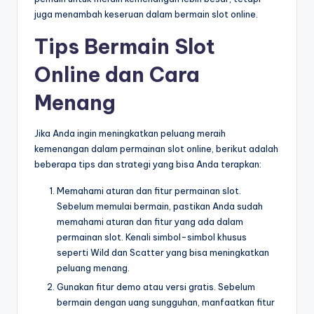
juga menambah keseruan dalam bermain slot online.
Tips Bermain Slot
Online dan Cara
Menang
Jika Anda ingin meningkatkan peluang meraih
kemenangan dalam permainan slot online, berikut adalah
beberapa tips dan strategi yang bisa Anda terapkan:
Memahami aturan dan fitur permainan slot.
Sebelum memulai bermain, pastikan Anda sudah
memahami aturan dan fitur yang ada dalam
permainan slot. Kenali simbol-simbol khusus
seperti Wild dan Scatter yang bisa meningkatkan
peluang menang.
Gunakan fitur demo atau versi gratis. Sebelum
bermain dengan uang sungguhan, manfaatkan fitur