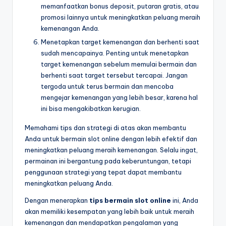
memanfaatkan bonus deposit, putaran gratis, atau
promosi lainnya untuk meningkatkan peluang meraih
kemenangan Anda.
Menetapkan target kemenangan dan berhenti saat
sudah mencapainya. Penting untuk menetapkan
target kemenangan sebelum memulai bermain dan
berhenti saat target tersebut tercapai. Jangan
tergoda untuk terus bermain dan mencoba
mengejar kemenangan yang lebih besar, karena hal
ini bisa mengakibatkan kerugian.
Memahami tips dan strategi di atas akan membantu
Anda untuk bermain slot online dengan lebih efektif dan
meningkatkan peluang meraih kemenangan. Selalu ingat,
permainan ini bergantung pada keberuntungan, tetapi
penggunaan strategi yang tepat dapat membantu
meningkatkan peluang Anda.
Dengan menerapkan
tips bermain slot online
ini, Anda
akan memiliki kesempatan yang lebih baik untuk meraih
kemenangan dan mendapatkan pengalaman yang