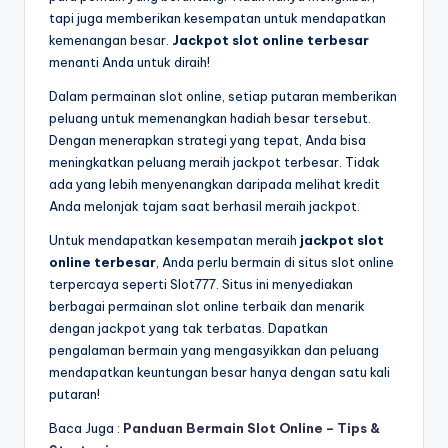
tapi juga memberikan kesempatan untuk mendapatkan
kemenangan besar.
Jackpot slot online terbesar
menanti Anda untuk diraih!
Dalam permainan slot online, setiap putaran memberikan
peluang untuk memenangkan hadiah besar tersebut.
Dengan menerapkan strategi yang tepat, Anda bisa
meningkatkan peluang meraih jackpot terbesar. Tidak
ada yang lebih menyenangkan daripada melihat kredit
Anda melonjak tajam saat berhasil meraih jackpot.
Untuk mendapatkan kesempatan meraih
jackpot slot
online terbesar
, Anda perlu bermain di situs slot online
terpercaya seperti Slot777. Situs ini menyediakan
berbagai permainan slot online terbaik dan menarik
dengan jackpot yang tak terbatas. Dapatkan
pengalaman bermain yang mengasyikkan dan peluang
mendapatkan keuntungan besar hanya dengan satu kali
putaran!
Baca Juga :
Panduan Bermain Slot Online – Tips &