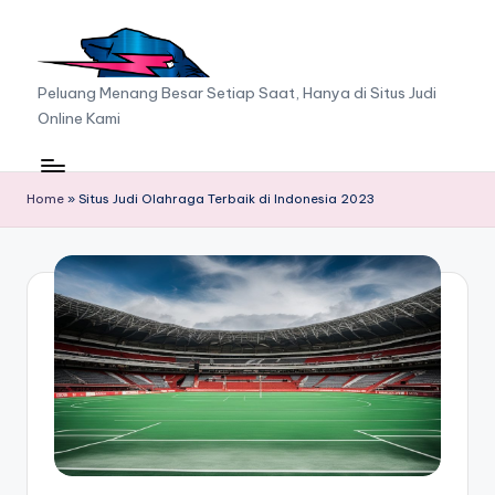
Skip
to
A
Peluang Menang Besar Setiap Saat, Hanya di Situs Judi
content
Online Kami
A
F
C
Home
»
Situs Judi Olahraga Terbaik di Indonesia 2023
G