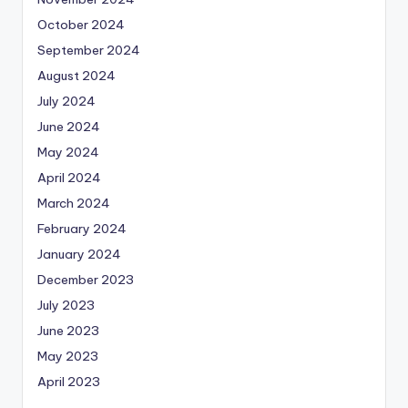
October 2024
September 2024
August 2024
July 2024
June 2024
May 2024
April 2024
March 2024
February 2024
January 2024
December 2023
July 2023
June 2023
May 2023
April 2023