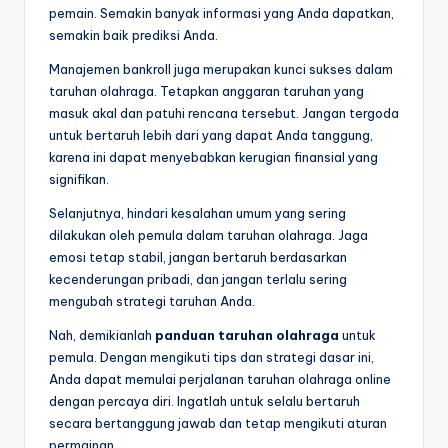
pemain. Semakin banyak informasi yang Anda dapatkan,
semakin baik prediksi Anda.
Manajemen bankroll juga merupakan kunci sukses dalam
taruhan olahraga. Tetapkan anggaran taruhan yang
masuk akal dan patuhi rencana tersebut. Jangan tergoda
untuk bertaruh lebih dari yang dapat Anda tanggung,
karena ini dapat menyebabkan kerugian finansial yang
signifikan.
Selanjutnya, hindari kesalahan umum yang sering
dilakukan oleh pemula dalam taruhan olahraga. Jaga
emosi tetap stabil, jangan bertaruh berdasarkan
kecenderungan pribadi, dan jangan terlalu sering
mengubah strategi taruhan Anda.
Nah, demikianlah
panduan taruhan olahraga
untuk
pemula. Dengan mengikuti tips dan strategi dasar ini,
Anda dapat memulai perjalanan taruhan olahraga online
dengan percaya diri. Ingatlah untuk selalu bertaruh
secara bertanggung jawab dan tetap mengikuti aturan
permainan.