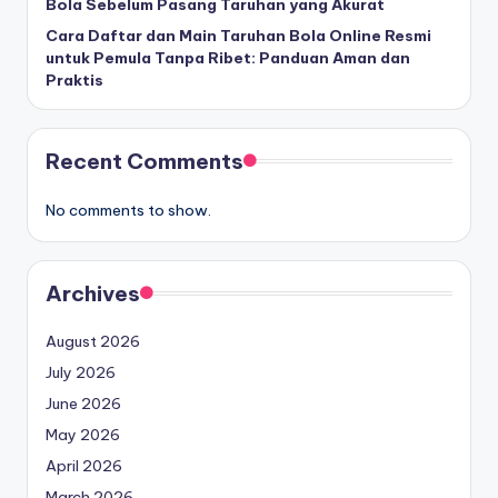
Bola Sebelum Pasang Taruhan yang Akurat
Cara Daftar dan Main Taruhan Bola Online Resmi
untuk Pemula Tanpa Ribet: Panduan Aman dan
Praktis
Recent Comments
No comments to show.
Archives
August 2026
July 2026
June 2026
May 2026
April 2026
March 2026