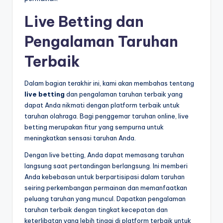
Live Betting dan
Pengalaman Taruhan
Terbaik
Dalam bagian terakhir ini, kami akan membahas tentang
live betting
dan pengalaman taruhan terbaik yang
dapat Anda nikmati dengan platform terbaik untuk
taruhan olahraga. Bagi penggemar taruhan online, live
betting merupakan fitur yang sempurna untuk
meningkatkan sensasi taruhan Anda.
Dengan live betting, Anda dapat memasang taruhan
langsung saat pertandingan berlangsung. Ini memberi
Anda kebebasan untuk berpartisipasi dalam taruhan
seiring perkembangan permainan dan memanfaatkan
peluang taruhan yang muncul. Dapatkan pengalaman
taruhan terbaik dengan tingkat kecepatan dan
keterlibatan yang lebih tinggi di platform terbaik untuk