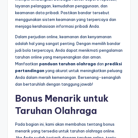
layanan pelanggan, kemudahan penggunaan, dan
keamanan data pribadi. Pastikan bandar tersebut
menggunakan sistem keamanan yang terpercaya dan
menjaga kerahasiaan informasi pribadi Anda.
Dalam perjudian online, keamanan dan kenyamanan
adalah hal yang sangat penting. Dengan memilih bandar
judi bola terpercaya, Anda dapat menikmati pengalaman
taruhan online yang menyenangkan dan aman.
Manfaatkan
panduan taruhan olahraga
dan
prediksi
pertandingan
yang akurat untuk meningkatkan peluang
Anda dalam meraih kemenangan. Bersenang-senanglah
dan bertaruhlah dengan tanggung jawab!
Bonus Menarik untuk
Taruhan Olahraga
Pada bagian ini, kami akan membahas tentang bonus
menarik yang tersedia untuk taruhan olahraga online.
Jika Anda sudah tertarik dengan taruhan online, tentu