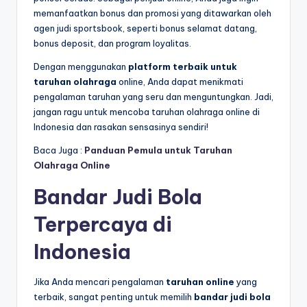
memanfaatkan bonus dan promosi yang ditawarkan oleh
agen judi sportsbook, seperti bonus selamat datang,
bonus deposit, dan program loyalitas.
Dengan menggunakan
platform terbaik untuk
taruhan olahraga
online, Anda dapat menikmati
pengalaman taruhan yang seru dan menguntungkan. Jadi,
jangan ragu untuk mencoba taruhan olahraga online di
Indonesia dan rasakan sensasinya sendiri!
Baca Juga :
Panduan Pemula untuk Taruhan
Olahraga Online
Bandar Judi Bola
Terpercaya di
Indonesia
Jika Anda mencari pengalaman
taruhan online
yang
terbaik, sangat penting untuk memilih
bandar judi bola