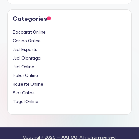
Categories
Baccarat Online
Casino Online
Judi Esports
Judi Olahraga
Judi Online
Poker Online
Roulette Online
Slot Online
Togel Online
Copyright 2026 —
AAFCG
. All rights reserved.