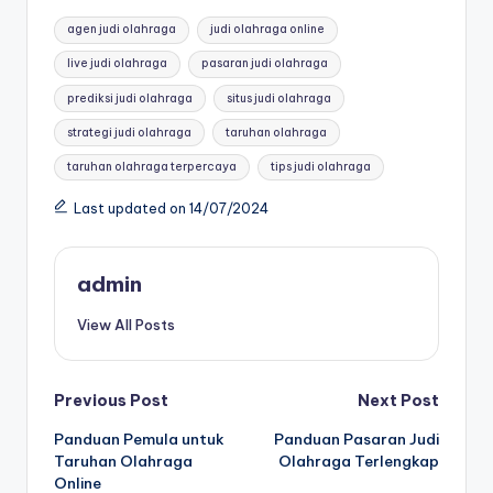
Tags:
agen judi olahraga
judi olahraga online
live judi olahraga
pasaran judi olahraga
prediksi judi olahraga
situs judi olahraga
strategi judi olahraga
taruhan olahraga
taruhan olahraga terpercaya
tips judi olahraga
Last updated on 14/07/2024
admin
View All Posts
Post
Previous Post
Next Post
Panduan Pemula untuk
Panduan Pasaran Judi
navigation
Taruhan Olahraga
Olahraga Terlengkap
Online