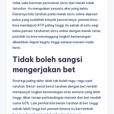
tidak suka bermain permainan slots dari merek tidak
tersohor, itu merupakan sesuatu aksi yang keliru.
Dasarnya bila taruhan pada merek slots online deposit
pulsa yang sudahlah banyak pencintanya, pemain bisa-
bisa mendapati RTP paling tinggi. Ini sebab di satu segi
kalau pemain taruhanan slots online dengan merek tenar,
pastilah itu bisa menanggung tingkat kemenangan
dikasihkan dapat begitu tinggi sampai maxwin tiada
henti.
Tidak boleh sangsi
mengerjakan bet
Strategi paling akhir ialah tak boleh ragu-ragu saat
taruhan. Betul-betul betul taruhan dengan bet rendah
mempunyai tingkat kemenangan atau winrate yang lebih
tinggi. Akan tetapi perbandingan maxwin dari bet rendah
cuma 60%. Lain perihal bila berani taruhan di bet tinggi,
sebab lebih tinggi bet pemain karena itu bertambah