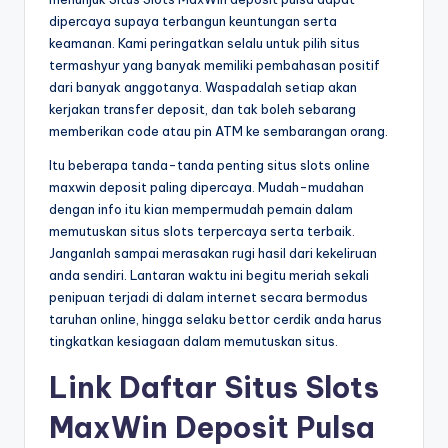
dipercaya supaya terbangun keuntungan serta
keamanan. Kami peringatkan selalu untuk pilih situs
termashyur yang banyak memiliki pembahasan positif
dari banyak anggotanya. Waspadalah setiap akan
kerjakan transfer deposit, dan tak boleh sebarang
memberikan code atau pin ATM ke sembarangan orang.
Itu beberapa tanda-tanda penting situs slots online
maxwin deposit paling dipercaya. Mudah-mudahan
dengan info itu kian mempermudah pemain dalam
memutuskan situs slots terpercaya serta terbaik.
Janganlah sampai merasakan rugi hasil dari kekeliruan
anda sendiri. Lantaran waktu ini begitu meriah sekali
penipuan terjadi di dalam internet secara bermodus
taruhan online, hingga selaku bettor cerdik anda harus
tingkatkan kesiagaan dalam memutuskan situs.
Link Daftar Situs Slots
MaxWin Deposit Pulsa