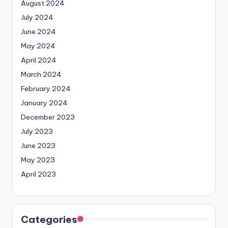
August 2024
July 2024
June 2024
May 2024
April 2024
March 2024
February 2024
January 2024
December 2023
July 2023
June 2023
May 2023
April 2023
Categories