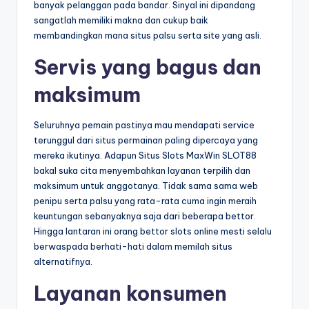
banyak pelanggan pada bandar. Sinyal ini dipandang
sangatlah memiliki makna dan cukup baik
membandingkan mana situs palsu serta site yang asli.
Servis yang bagus dan
maksimum
Seluruhnya pemain pastinya mau mendapati service
terunggul dari situs permainan paling dipercaya yang
mereka ikutinya. Adapun Situs Slots MaxWin SLOT88
bakal suka cita menyembahkan layanan terpilih dan
maksimum untuk anggotanya. Tidak sama sama web
penipu serta palsu yang rata-rata cuma ingin meraih
keuntungan sebanyaknya saja dari beberapa bettor.
Hingga lantaran ini orang bettor slots online mesti selalu
berwaspada berhati-hati dalam memilah situs
alternatifnya.
Layanan konsumen