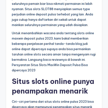
seluruhnya pemain biar bisa nikmati permainan ini lebih
nyaman. Situs slots SLOT88 menyiapkan semua type
perjudian online deposit pulsa terhebat yang lain. Anda
juga cukup hanya daftarkan diri sekali untuk dapat
mainkan seluruhnya permainan yang udah disiapkan.
Untuk menambahkan wacana anda tentang slots online
maxwin deposit pulsa 2023, kami bakal memberikan
beberapa penjelasan perihal tanda-tanda blog judi
online dapat dipercaya supaya anda bisa permainkan
taruhan online slots secara aman tanpa mengenyam rugi
bermakna. Langsung baca reviewnya di bawah ini.
Persyaratan Situs Slots MaxWin Deposit Pulsa Bisa
dipercaya 2023
Situs slots online punya
penampakan menarik
Ciri-ciri pertama dari situs slots online pulsa 2023 bisa
dipercaya akan mempunyai penampakan situs menarik