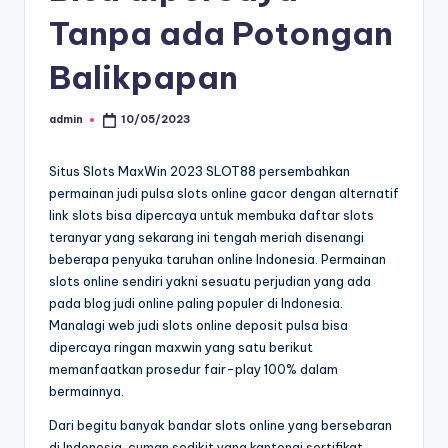
Tanpa ada Potongan
Balikpapan
admin
10/05/2023
Posted
by
Situs Slots MaxWin 2023 SLOT88 persembahkan
permainan judi pulsa slots online gacor dengan alternatif
link slots bisa dipercaya untuk membuka daftar slots
teranyar yang sekarang ini tengah meriah disenangi
beberapa penyuka taruhan online Indonesia. Permainan
slots online sendiri yakni sesuatu perjudian yang ada
pada blog judi online paling populer di Indonesia.
Manalagi web judi slots online deposit pulsa bisa
dipercaya ringan maxwin yang satu berikut
memanfaatkan prosedur fair-play 100% dalam
bermainnya.
Dari begitu banyak bandar slots online yang bersebaran
di Indonesia, cuman sedikit yang kantongi sertifikat