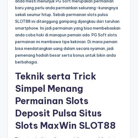
anda mesti menunjuk PG Soft merupakan permainan
baru yang perlu anda permainkan sekurang-kurangnya
sekali seumur hitup. Sebab permainan slots pulsa
SLOT88 ini ditanggung gampang dijangkau dari taruhan
smartphone. Ini jadi permainan yang bisa membebaskan
anda coba hoki di manapun pemain ada. PG Soft slots
permainan ini membawa tipe kekinian. Di mana pemain
bisa mendatangkan uang dalam secara nyaman, jadi
pemenang hadiah besar serta bonus untuk bikin anda
berbahagia.
Teknik serta Trick
Simpel Menang
Permainan Slots
Deposit Pulsa Situs
Slots MaxWin SLOT88