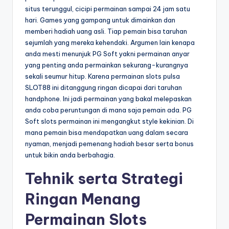
situs terunggul, cicipi permainan sampai 24 jam satu
hari. Games yang gampang untuk dimainkan dan
memberi hadiah uang asli. Tiap pemain bisa taruhan
sejumlah yang mereka kehendaki. Argumen lain kenapa
anda mesti menunjuk PG Soft yakni permainan anyar
yang penting anda permainkan sekurang-kurangnya
sekali seumur hitup. Karena permainan slots pulsa
SLOT88 ini ditanggung ringan dicapai dari taruhan
handphone. Ini jadi permainan yang bakal melepaskan
anda coba peruntungan di mana saja pemain ada. PG
Soft slots permainan ini mengangkut style kekinian. Di
mana pemain bisa mendapatkan uang dalam secara
nyaman, menjadi pemenang hadiah besar serta bonus
untuk bikin anda berbahagia.
Tehnik serta Strategi
Ringan Menang
Permainan Slots