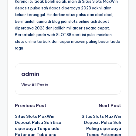
Karena itu tidak boleh salah, main di Situs Slots MaxWin
deposit pulsa sah dapat dipercaya 2023 yakni jalan
keluar terunggul. Hindarkan situs palsu dan abal abal,
bermainlah cuma di blog judi slots online asli dapat
dipercaya 2023 dan jadilah miliarder secara cepat.
Bersatulah pada web SLOT88 saat ini pula, mainkan
slots online terbaik dan capai maxwin paling besar tiada
ragu
admin
View All Posts
Post
Previous Post
Next Post
Situs Slots MaxWin
Situs Slots MaxWin
navigation
Deposit Pulsa Sah Bisa
Deposit Pulsa Sah
dipercaya Tanpa ada
Paling dipercaya
Potongan Tabalong
Tanpa Potongan