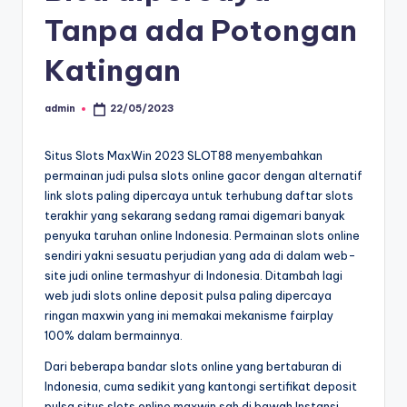
Tanpa ada Potongan
Katingan
admin
22/05/2023
Posted
by
Situs Slots MaxWin 2023 SLOT88 menyembahkan
permainan judi pulsa slots online gacor dengan alternatif
link slots paling dipercaya untuk terhubung daftar slots
terakhir yang sekarang sedang ramai digemari banyak
penyuka taruhan online Indonesia. Permainan slots online
sendiri yakni sesuatu perjudian yang ada di dalam web-
site judi online termashyur di Indonesia. Ditambah lagi
web judi slots online deposit pulsa paling dipercaya
ringan maxwin yang ini memakai mekanisme fairplay
100% dalam bermainnya.
Dari beberapa bandar slots online yang bertaburan di
Indonesia, cuma sedikit yang kantongi sertifikat deposit
pulsa situs slots online maxwin sah di bawah Instansi