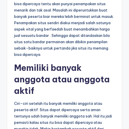
bisa dipercaya tentu akan punyai penampakan situs
menarik dan tak asal. Masalah ini diperuntukkan buat
banyak peserta biar mereka lebih berminat untuk masuk.
Penampakan situs sendiri diakui menjadi salah satunya
aspek vital yang berfaedah buat menambahkan harga
jual sesuatu bandar . Sehingga dapat ditandaskan bila
situs satu bandar permainan akan dibikin penampilan
sebaik-baiknya untuk pertanda jika situs itu memang
bisa dipercaya.
Memiliki banyak
anggota atau anggota
aktif
Ciri-ciri setelah itu banyak memiliki anggota atau
peserta aktif. Situs dapat dipercaya serta aman
tentunya udah banyak memiliki anggota sah. Hal itu jadi
pemasti kalau situs itu bisa dapat dipercaya atau
mungkin tidak. Makin bertambah peserta aktif dari