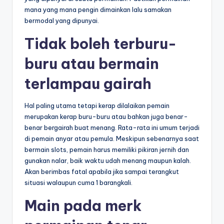
mana yang mana pengin dimainkan lalu samakan
bermodal yang dipunyai.
Tidak boleh terburu-
buru atau bermain
terlampau gairah
Hal paling utama tetapi kerap dilalaikan pemain
merupakan kerap buru-buru atau bahkan juga benar-
benar bergairah buat menang. Rata-rata ini umum terjadi
di pemain anyar atau pemula. Meskipun sebenarnya saat
bermain slots, pemain harus memiliki pikiran jernih dan
gunakan nalar, baik waktu udah menang maupun kalah.
Akan berimbas fatal apabila jika sampai terangkut
situasi walaupun cuma 1 barangkali.
Main pada merk