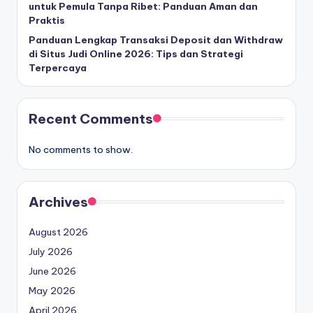
untuk Pemula Tanpa Ribet: Panduan Aman dan
Praktis
Panduan Lengkap Transaksi Deposit dan Withdraw
di Situs Judi Online 2026: Tips dan Strategi
Terpercaya
Recent Comments
No comments to show.
Archives
August 2026
July 2026
June 2026
May 2026
April 2026