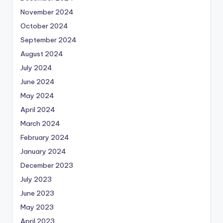
November 2024
October 2024
September 2024
August 2024
July 2024
June 2024
May 2024
April 2024
March 2024
February 2024
January 2024
December 2023
July 2023
June 2023
May 2023
April 2023