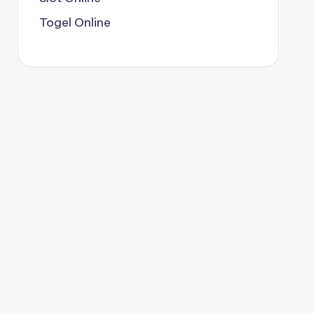
Togel Online