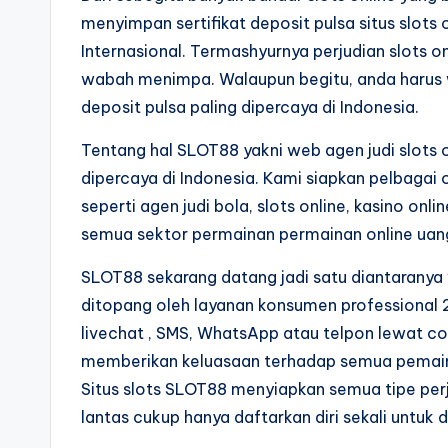
menyimpan sertifikat deposit pulsa situs slots 
Internasional. Termashyurnya perjudian slots o
wabah menimpa. Walaupun begitu, anda harus
deposit pulsa paling dipercaya di Indonesia.
Tentang hal SLOT88 yakni web agen judi slots o
dipercaya di Indonesia. Kami siapkan pelbagai 
seperti agen judi bola, slots online, kasino onl
semua sektor permainan permainan online uang
SLOT88 sekarang datang jadi satu diantaranya w
ditopang oleh layanan konsumen professional 
livechat , SMS, WhatsApp atau telpon lewat con
memberikan keluasaan terhadap semua pemain 
Situs slots SLOT88 menyiapkan semua tipe perju
lantas cukup hanya daftarkan diri sekali untuk