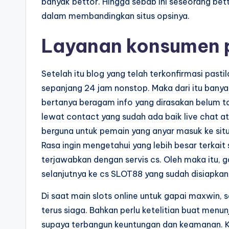
banyak bettor. Hingga sebab ini seseorang bett
dalam membandingkan situs opsinya.
Layanan konsumen p
Setelah itu blog yang telah terkonfirmasi past
sepanjang 24 jam nonstop. Maka dari itu bany
bertanya beragam info yang dirasakan belum 
lewat contact yang sudah ada baik live chat at
berguna untuk pemain yang anyar masuk ke situ
Rasa ingin mengetahui yang lebih besar terkait
terjawabkan dengan servis cs. Oleh maka itu, 
selanjutnya ke cs SLOT88 yang sudah disiapkan
Di saat main slots online untuk gapai maxwin,
terus siaga. Bahkan perlu ketelitian buat menun
supaya terbangun keuntungan dan keamanan. Kam