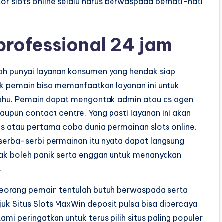
or slots online selalu harus berwaspada berhati-hati
rofessional 24 jam
ilah punyai layanan konsumen yang hendak siap
ak pemain bisa memanfaatkan layanan ini untuk
tahu. Pemain dapat mengontak admin atau cs agen
aupun contact centre. Yang pasti layanan ini akan
s atau pertama coba dunia permainan slots online.
 serba-serbi permainan itu nyata dapat langsung
gak boleh panik serta enggan untuk menanyakan
.
 seorang pemain tentulah butuh berwaspada serta
juk Situs Slots MaxWin deposit pulsa bisa dipercaya
i peringatkan untuk terus pilih situs paling populer