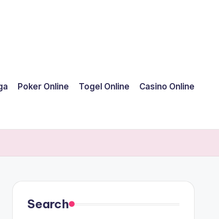
ga
Poker Online
Togel Online
Casino Online
Search