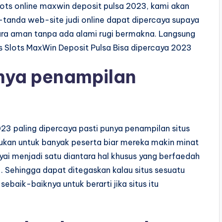
ts online maxwin deposit pulsa 2023, kami akan
tanda web-site judi online dapat dipercaya supaya
cara aman tanpa ada alami rugi bermakna. Langsung
us Slots MaxWin Deposit Pulsa Bisa dipercaya 2023
unya penampilan
 2023 paling dipercaya pasti punya penampilan situs
ujukan untuk banyak peserta biar mereka makin minat
yai menjadi satu diantara hal khusus yang berfaedah
 Sehingga dapat ditegaskan kalau situs sesuatu
baik-baiknya untuk berarti jika situs itu