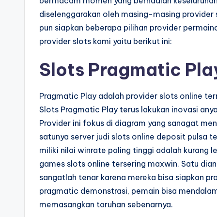
bermacam momen yang berhadiah keseluruhan m
diselenggarakan oleh masing-masing provider s
pun siapkan beberapa pilihan provider permain
provider slots kami yaitu berikut ini:
Slots Pragmatic Pla
Pragmatic Play adalah provider slots online t
Slots Pragmatic Play terus lakukan inovasi any
Provider ini fokus di diagram yang sanagat mena
satunya server judi slots online deposit pulsa 
miliki nilai winrate paling tinggi adalah kuran
games slots online tersering maxwin. Satu dia
sangatlah tenar karena mereka bisa siapkan pr
pragmatic demonstrasi, pemain bisa mendalami
memasangkan taruhan sebenarnya.