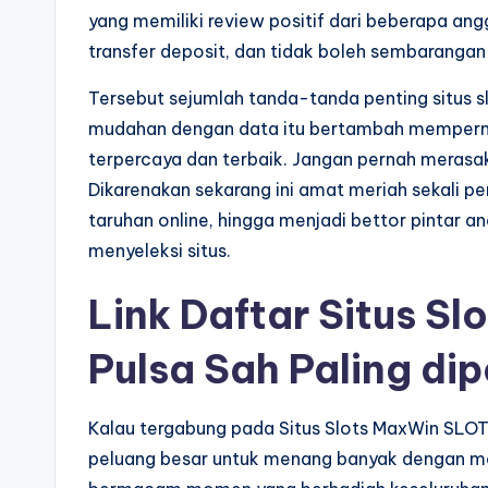
yang memiliki review positif dari beberapa an
transfer deposit, dan tidak boleh sembaranga
Tersebut sejumlah tanda-tanda penting situs 
mudahan dengan data itu bertambah mempermu
terpercaya dan terbaik. Jangan pernah merasaka
Dikarenakan sekarang ini amat meriah sekali p
taruhan online, hingga menjadi bettor pintar a
menyeleksi situs.
Link Daftar Situs S
Pulsa Sah Paling di
Kalau tergabung pada Situs Slots MaxWin SLOT8
peluang besar untuk menang banyak dengan me