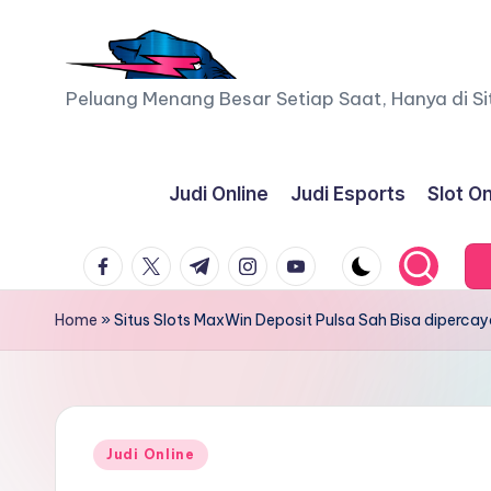
Skip
to
A
Peluang Menang Besar Setiap Saat, Hanya di Sit
content
A
F
Judi Online
Judi Esports
Slot On
C
facebook.com
twitter.com
t.me
instagram.com
youtube.com
G
Home
»
Situs Slots MaxWin Deposit Pulsa Sah Bisa diperc
Posted
Judi Online
in