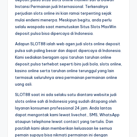
Instansi Permainan judi Internasional. Terkenalnya
perjudian slots online ini kian ramai terpenting sejak
mulai endemi menerpa. Meskipun begitu, anda perlu
selalu waspada saat memutuskan Situs Slots MaxWin
deposit pulsa bisa dipercaya di Indonesia.
Adapun SLOT88 ialah web agen judi slots online deposit
pulsa sah paling besar dan dapat dipercaya di Indonesia.
Kami sediakan beragam opsi taruhan taruhan online
deposit pulsa terhebat seperti biro judi bola, slots online,
kasino online serta taruhan online terunggul yang lain
termasuk seluruhnya area permainan permainan online
uang asli.
SLOT88 saat ini ada selaku satu diantara website judi
slots online sah di Indonesia yang sudah ditopang oleh
layanan konsumen professional 24 jam. Anda lantas
dapat mengontak kami lewat livechat , SMS, WhatsApp
ataupun telephone lewat contact yang tertulis. Dan
pastilah kami akan memberikan keluasaan ke semua
pemain supaya bisa nikmati permainan ini dengan