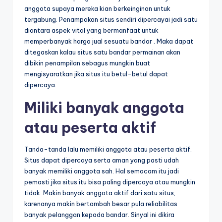
anggota supaya mereka kian berkeinginan untuk
tergabung. Penampakan situs sendiri dipercayai jadi satu
diantara aspek vital yang bermanfaat untuk
memperbanyak harga jual sesuatu bandar . Maka dapat
ditegaskan kalau situs satu bandar permainan akan
dibikin penampilan sebagus mungkin buat
mengisyaratkan jika situs itu betul-betul dapat
dipercaya.
Miliki banyak anggota
atau peserta aktif
Tanda-tanda lalu memiliki anggota atau peserta aktif.
Situs dapat dipercaya serta aman yang pasti udah
banyak memiliki anggota sah. Hal semacam itu jadi
pemasti jika situs itu bisa paling dipercaya atau mungkin
tidak. Makin banyak anggota aktif dari satu situs,
karenanya makin bertambah besar pula reliabilitas
banyak pelanggan kepada bandar. Sinyal ini dikira