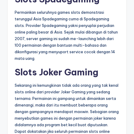
Permainkan seluruhnya games slots demonstrasi
terunggul Asia Spadegaming cuma di Spadegaming
slots. Provider Spadegaming yakni penyuplai perjudian
online paling besar di Asia. Sejak mulai dibangun di tahun
2007, server gaming ini sudah me-launching lebih dari
100 permainan dengan bantuan multi-bahasa dan
dikonfigurasi yang menyuport service cocok dengan 14
mata uang.
Slots Joker Gaming
Sekarang ini kemungkinan tidak ada orang yang tak kenal
slots online dari provider Joker Gaming yang sedang
ternama. Permainan ini gampang untuk dimainkan serta
dimenangi, maka dari itu membuat beberapa orang
dengan gampangnya mendapat maxwin. Sebagian orang
menyebutkan games ini dengan permainan joker karena
didalamnya ada program bet kecil buat diputuskan.
Dapat dokatakan jika seluruh permainan slots online