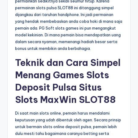
permainkan sedikitnya sekali seumur hitup. Karena
permainan slots pulsa SLOT88 ini ditanggung simpel
dijangkau dari taruhan handphone. Ini jadi permainan
yang hendak membebaskan anda coba hoki di mana saja
pemain ada. PG Soft slots games ini pun mengangkut
model kekinian. Di mana pemain bisa mendapatkan uang
dalam secara nyaman, memenangi hadiah besar serta
bonus untuk membikin anda berbahagia.
Teknik dan Cara Simpel
Menang Games Slots
Deposit Pulsa Situs
Slots MaxWin SLOT88
Di saat main slots online, pemain harus mendalami
keputusan yang udah dibentuk oleh agen. Secara prinsip
untuk bermain slots online deposit pulsa, pemain lebih
dulu mesti tahu bagaimana caranya betting serta