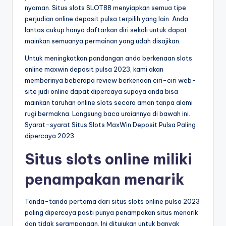
nyaman. Situs slots SLOT88 menyiapkan semua tipe
perjudian online deposit pulsa terpilih yang lain. Anda
lantas cukup hanya daftarkan diri sekali untuk dapat
mainkan semuanya permainan yang udah disajikan.
Untuk meningkatkan pandangan anda berkenaan slots
online maxwin deposit pulsa 2023, kami akan
memberinya beberapa review berkenaan ciri-ciri web-
site judi online dapat dipercaya supaya anda bisa
mainkan taruhan online slots secara aman tanpa alami
rugi bermakna. Langsung baca uraiannya di bawah ini.
Syarat-syarat Situs Slots MaxWin Deposit Pulsa Paling
dipercaya 2023
Situs slots online miliki
penampakan menarik
Tanda-tanda pertama dari situs slots online pulsa 2023
paling dipercaya pasti punya penampakan situs menarik
dan tidak serampangan. Ini ditujukan untuk banyak