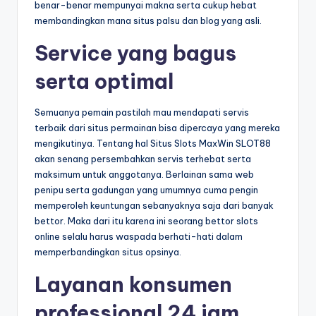
benar-benar mempunyai makna serta cukup hebat
membandingkan mana situs palsu dan blog yang asli.
Service yang bagus
serta optimal
Semuanya pemain pastilah mau mendapati servis
terbaik dari situs permainan bisa dipercaya yang mereka
mengikutinya. Tentang hal Situs Slots MaxWin SLOT88
akan senang persembahkan servis terhebat serta
maksimum untuk anggotanya. Berlainan sama web
penipu serta gadungan yang umumnya cuma pengin
memperoleh keuntungan sebanyaknya saja dari banyak
bettor. Maka dari itu karena ini seorang bettor slots
online selalu harus waspada berhati-hati dalam
memperbandingkan situs opsinya.
Layanan konsumen
professional 24 jam