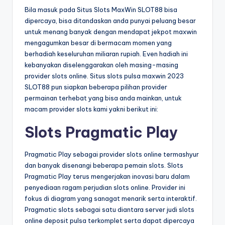
Bila masuk pada Situs Slots MaxWin SLOT88 bisa
dipercaya, bisa ditandaskan anda punyai peluang besar
untuk menang banyak dengan mendapat jekpot maxwin
mengagumkan besar di bermacam momen yang
berhadiah keseluruhan miliaran rupiah. Even hadiah ini
kebanyakan diselenggarakan oleh masing-masing
provider slots online. Situs slots pulsa maxwin 2023
SLOT88 pun siapkan beberapa pilihan provider
permainan terhebat yang bisa anda mainkan, untuk
macam provider slots kami yakni berikut ini:
Slots Pragmatic Play
Pragmatic Play sebagai provider slots online termashyur
dan banyak disenangi beberapa pemain slots. Slots
Pragmatic Play terus mengerjakan inovasi baru dalam
penyediaan ragam perjudian slots online. Provider ini
fokus di diagram yang sanagat menarik serta interaktif.
Pragmatic slots sebagai satu diantara server judi slots
online deposit pulsa terkomplet serta dapat dipercaya