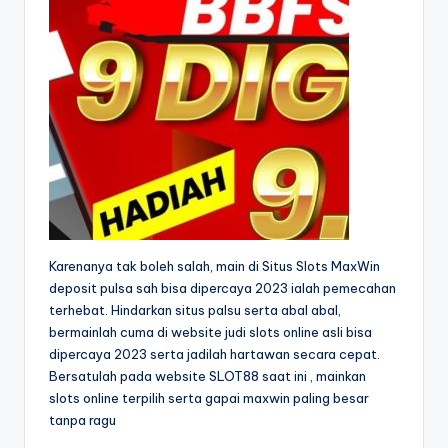
Karenanya tak boleh salah, main di Situs Slots MaxWin
deposit pulsa sah bisa dipercaya 2023 ialah pemecahan
terhebat. Hindarkan situs palsu serta abal abal,
bermainlah cuma di website judi slots online asli bisa
dipercaya 2023 serta jadilah hartawan secara cepat.
Bersatulah pada website SLOT88 saat ini , mainkan
slots online terpilih serta gapai maxwin paling besar
tanpa ragu