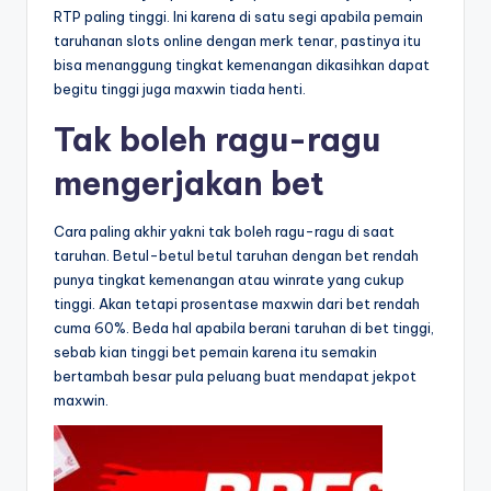
RTP paling tinggi. Ini karena di satu segi apabila pemain
taruhanan slots online dengan merk tenar, pastinya itu
bisa menanggung tingkat kemenangan dikasihkan dapat
begitu tinggi juga maxwin tiada henti.
Tak boleh ragu-ragu
mengerjakan bet
Cara paling akhir yakni tak boleh ragu-ragu di saat
taruhan. Betul-betul betul taruhan dengan bet rendah
punya tingkat kemenangan atau winrate yang cukup
tinggi. Akan tetapi prosentase maxwin dari bet rendah
cuma 60%. Beda hal apabila berani taruhan di bet tinggi,
sebab kian tinggi bet pemain karena itu semakin
bertambah besar pula peluang buat mendapat jekpot
maxwin.