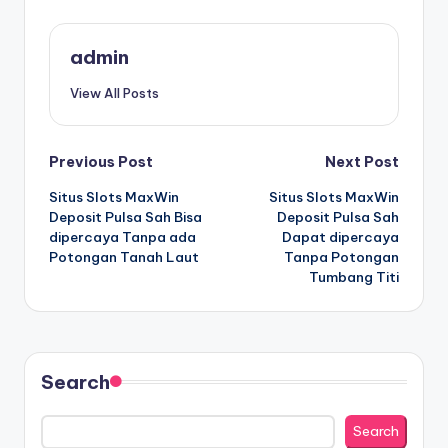
admin
View All Posts
Post
Previous Post
Next Post
Situs Slots MaxWin
Situs Slots MaxWin
navigation
Deposit Pulsa Sah Bisa
Deposit Pulsa Sah
dipercaya Tanpa ada
Dapat dipercaya
Potongan Tanah Laut
Tanpa Potongan
Tumbang Titi
Search
Search