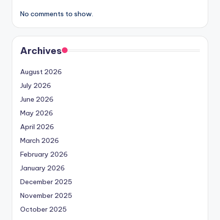
No comments to show.
Archives
August 2026
July 2026
June 2026
May 2026
April 2026
March 2026
February 2026
January 2026
December 2025
November 2025
October 2025