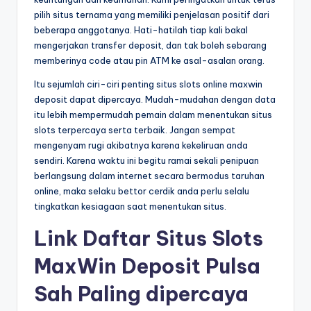
pilih situs ternama yang memiliki penjelasan positif dari
beberapa anggotanya. Hati-hatilah tiap kali bakal
mengerjakan transfer deposit, dan tak boleh sebarang
memberinya code atau pin ATM ke asal-asalan orang.
Itu sejumlah ciri-ciri penting situs slots online maxwin
deposit dapat dipercaya. Mudah-mudahan dengan data
itu lebih mempermudah pemain dalam menentukan situs
slots terpercaya serta terbaik. Jangan sempat
mengenyam rugi akibatnya karena kekeliruan anda
sendiri. Karena waktu ini begitu ramai sekali penipuan
berlangsung dalam internet secara bermodus taruhan
online, maka selaku bettor cerdik anda perlu selalu
tingkatkan kesiagaan saat menentukan situs.
Link Daftar Situs Slots
MaxWin Deposit Pulsa
Sah Paling dipercaya