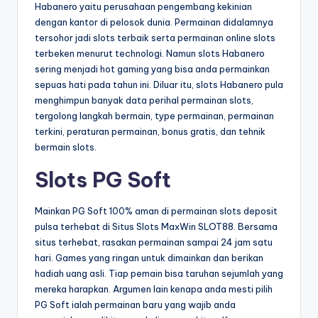
Habanero yaitu perusahaan pengembang kekinian
dengan kantor di pelosok dunia. Permainan didalamnya
tersohor jadi slots terbaik serta permainan online slots
terbeken menurut technologi. Namun slots Habanero
sering menjadi hot gaming yang bisa anda permainkan
sepuas hati pada tahun ini. Diluar itu, slots Habanero pula
menghimpun banyak data perihal permainan slots,
tergolong langkah bermain, type permainan, permainan
terkini, peraturan permainan, bonus gratis, dan tehnik
bermain slots.
Slots PG Soft
Mainkan PG Soft 100% aman di permainan slots deposit
pulsa terhebat di Situs Slots MaxWin SLOT88. Bersama
situs terhebat, rasakan permainan sampai 24 jam satu
hari. Games yang ringan untuk dimainkan dan berikan
hadiah uang asli. Tiap pemain bisa taruhan sejumlah yang
mereka harapkan. Argumen lain kenapa anda mesti pilih
PG Soft ialah permainan baru yang wajib anda