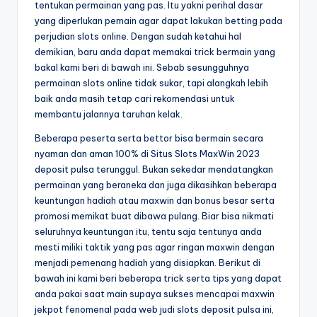
tentukan permainan yang pas. Itu yakni perihal dasar
yang diperlukan pemain agar dapat lakukan betting pada
perjudian slots online. Dengan sudah ketahui hal
demikian, baru anda dapat memakai trick bermain yang
bakal kami beri di bawah ini. Sebab sesungguhnya
permainan slots online tidak sukar, tapi alangkah lebih
baik anda masih tetap cari rekomendasi untuk
membantu jalannya taruhan kelak.
Beberapa peserta serta bettor bisa bermain secara
nyaman dan aman 100% di Situs Slots MaxWin 2023
deposit pulsa terunggul. Bukan sekedar mendatangkan
permainan yang beraneka dan juga dikasihkan beberapa
keuntungan hadiah atau maxwin dan bonus besar serta
promosi memikat buat dibawa pulang. Biar bisa nikmati
seluruhnya keuntungan itu, tentu saja tentunya anda
mesti miliki taktik yang pas agar ringan maxwin dengan
menjadi pemenang hadiah yang disiapkan. Berikut di
bawah ini kami beri beberapa trick serta tips yang dapat
anda pakai saat main supaya sukses mencapai maxwin
jekpot fenomenal pada web judi slots deposit pulsa ini,