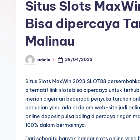
Situs Slots MaxWi
Bisa dipercaya T
Malinau
29/04/2023
admin
Posted
by
Situs Slots MaxWin 2023 SLOT88 persembahkan 
alternatif link slots bisa dipercaya untuk terh
meriah digemari beberapa penyuka taruhan onlin
perjudian yang ada di dalam web-site judi onlin
online deposit pulsa paling dipercaya ringan 
100% dalam bermainnya.
Dari sebegitu banyak bandar slots online yang 