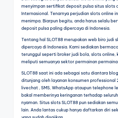
menyimpan sertifikat deposit pulsa situs slots
Internasional. Tenarnya perjudian slots online 
menimpa. Biarpun begitu, anda harus selalu b
deposit pulsa paling dipercaya di Indonesia.
Tentang hal SLOT88 merupakan web biro judi slo
dipercaya di Indonesia. Kami sediakan bermaca
terunggul seperti broker judi bola, slots online,
meliputi semuanya sektor permainan permainan 
SLOT88 saat ini ada sebagai satu diantara blog 
ditunjang oleh layanan konsumen professional
livechat , SMS, WhatsApp ataupun telephone le
bakal memberinya keringanan terhadap seluruhn
nyaman. Situs slots SLOT88 pun sediakan semua
lain. Anda lantas cukup hanya daftarkan diri 
yang sudah disajikan.