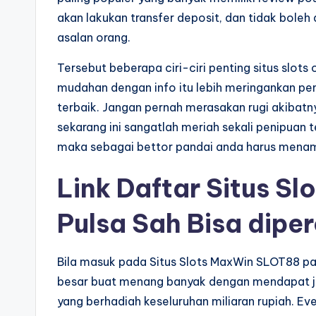
akan lakukan transfer deposit, dan tidak bole
asalan orang.
Tersebut beberapa ciri-ciri penting situs slot
mudahan dengan info itu lebih meringankan pem
terbaik. Jangan pernah merasakan rugi akibatny
sekarang ini sangatlah meriah sekali penipuan 
maka sebagai bettor pandai anda harus menam
Link Daftar Situs S
Pulsa Sah Bisa dipe
Bila masuk pada Situs Slots MaxWin SLOT88 pal
besar buat menang banyak dengan mendapat j
yang berhadiah keseluruhan miliaran rupiah. E