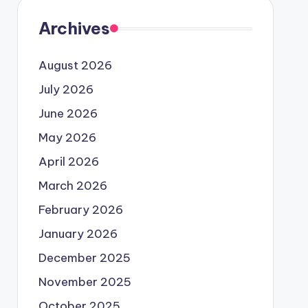
Archives
August 2026
July 2026
June 2026
May 2026
April 2026
March 2026
February 2026
January 2026
December 2025
November 2025
October 2025