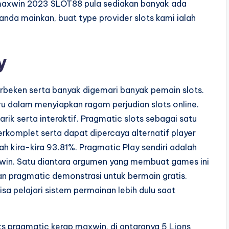
sa maxwin 2023 SLOT88 pula sediakan banyak ada
 anda mainkan, buat type provider slots kami ialah
y
terbeken serta banyak digemari banyak pemain slots.
aru dalam menyiapkan ragam perjudian slots online.
rik serta interaktif. Pragmatic slots sebagai satu
 terkomplet serta dapat dipercaya alternatif player
lah kira-kira 93.81%. Pragmatic Play sendiri adalah
xwin. Satu diantara argumen yang membuat games ini
an pragmatic demonstrasi untuk bermain gratis.
a pelajari sistem permainan lebih dulu saat
ts pragmatic kerap maxwin, di antaranya 5 Lions