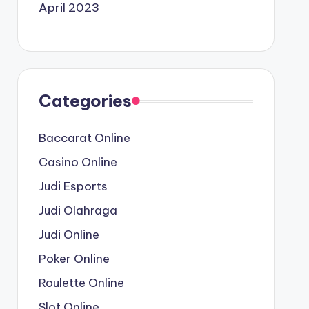
April 2023
Categories
Baccarat Online
Casino Online
Judi Esports
Judi Olahraga
Judi Online
Poker Online
Roulette Online
Slot Online