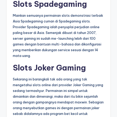
Slots Spadegaming
Mainkan semuanya permainan slots demonstrasi terbaik
Asia Spadegaming cuman di Spadegaming slots.
Provider Spadegaming ialah penyuplai perjudian online
paling besar di Asia. Semenjak dibuat di tahun 2007,
server gaming ini sudah me-launching lebih dari 100
games dengan bantuan multi-bahasa dan dikonfigurasi
yang memberikan dukungan service sesuai dengan 14
mata uang.
Slots Joker Gaming
Sekarang ini barangkali tak ada orang yang tak
mengetahui slots online dari provider Joker Gaming yang
sedang termashyur. Permainan ini simpel untuk
dimainkan dan dimenangi, maka dari itu bikin sejumlah
orang dengan gampangnya mendapat maxwin. Sebagian
orang menyebutkan games ini dengan permainan joker
sebab didalamnya ada program bet kecil untuk