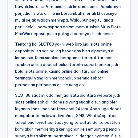
bawah Instansi Permainan judi Internasional. Popularnya
perjudian slots online ini bertambah meriah khususnya
mulai sejak wabah menimpa. Walaupun begitu, anda
perlu selalu berwaspada dalam memutuskan Situs Slots
MaxWin deposit pulsa paling dipercaya di Indonesia.
Tentang hal SLOT88 yakni web biro judi slots online
deposit pulsa sah paling besar dan bisa dipercaya di
Indonesia. Kami siapkan beragam alternatif taruhan
taruhan online deposit pulsa terpilih seperti broker judi
bola, slots online, kasino online dan taruhan online
terunggul yang lain mencangkup semua sektor
permainan permainan online uang asli.
SLOT88 saat ini ada menjadi satu diantara website judi
slots online sah di Indonesia yang sudah ditunjang oleh
layanan konsumen professional 24 jam. Anda juga dapat
mengabari kami lewat livechat , SMS, WhatsApp atau
telephone lewat contact yang tercatat. Serta pastilah
kami akan memberinya keringanan ke semuanya pemain
supaya bisa nikmati permainan ini dengan nyaman. Situs