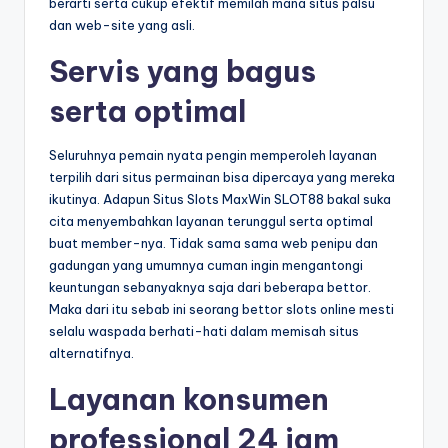
berarti serta cukup efektif memilah mana situs palsu
dan web-site yang asli.
Servis yang bagus
serta optimal
Seluruhnya pemain nyata pengin memperoleh layanan
terpilih dari situs permainan bisa dipercaya yang mereka
ikutinya. Adapun Situs Slots MaxWin SLOT88 bakal suka
cita menyembahkan layanan terunggul serta optimal
buat member-nya. Tidak sama sama web penipu dan
gadungan yang umumnya cuman ingin mengantongi
keuntungan sebanyaknya saja dari beberapa bettor.
Maka dari itu sebab ini seorang bettor slots online mesti
selalu waspada berhati-hati dalam memisah situs
alternatifnya.
Layanan konsumen
professional 24 jam