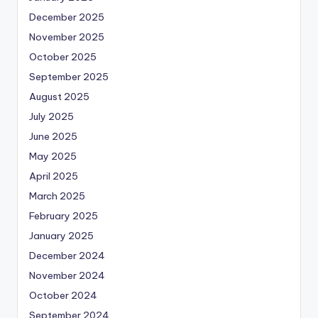
December 2025
November 2025
October 2025
September 2025
August 2025
July 2025
June 2025
May 2025
April 2025
March 2025
February 2025
January 2025
December 2024
November 2024
October 2024
September 2024