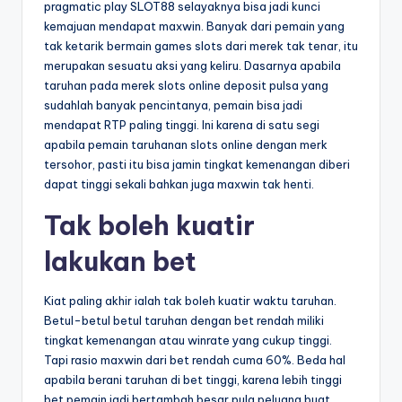
pragmatic play SLOT88 selayaknya bisa jadi kunci
kemajuan mendapat maxwin. Banyak dari pemain yang
tak ketarik bermain games slots dari merek tak tenar, itu
merupakan sesuatu aksi yang keliru. Dasarnya apabila
taruhan pada merek slots online deposit pulsa yang
sudahlah banyak pencintanya, pemain bisa jadi
mendapat RTP paling tinggi. Ini karena di satu segi
apabila pemain taruhanan slots online dengan merk
tersohor, pasti itu bisa jamin tingkat kemenangan diberi
dapat tinggi sekali bahkan juga maxwin tak henti.
Tak boleh kuatir
lakukan bet
Kiat paling akhir ialah tak boleh kuatir waktu taruhan.
Betul-betul betul taruhan dengan bet rendah miliki
tingkat kemenangan atau winrate yang cukup tinggi.
Tapi rasio maxwin dari bet rendah cuma 60%. Beda hal
apabila berani taruhan di bet tinggi, karena lebih tinggi
bet pemain jadi bertambah besar pula peluang buat