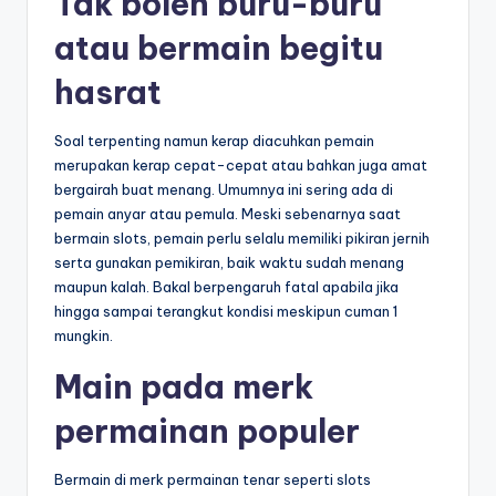
Tak boleh buru-buru
atau bermain begitu
hasrat
Soal terpenting namun kerap diacuhkan pemain
merupakan kerap cepat-cepat atau bahkan juga amat
bergairah buat menang. Umumnya ini sering ada di
pemain anyar atau pemula. Meski sebenarnya saat
bermain slots, pemain perlu selalu memiliki pikiran jernih
serta gunakan pemikiran, baik waktu sudah menang
maupun kalah. Bakal berpengaruh fatal apabila jika
hingga sampai terangkut kondisi meskipun cuman 1
mungkin.
Main pada merk
permainan populer
Bermain di merk permainan tenar seperti slots