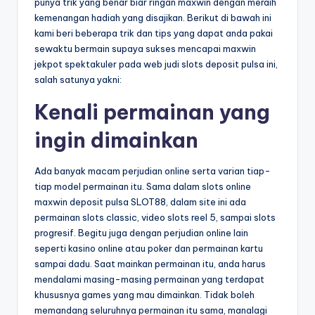
punya trik yang benar biar ringan maxwin dengan meraih
kemenangan hadiah yang disajikan. Berikut di bawah ini
kami beri beberapa trik dan tips yang dapat anda pakai
sewaktu bermain supaya sukses mencapai maxwin
jekpot spektakuler pada web judi slots deposit pulsa ini,
salah satunya yakni:
Kenali permainan yang
ingin dimainkan
Ada banyak macam perjudian online serta varian tiap-
tiap model permainan itu. Sama dalam slots online
maxwin deposit pulsa SLOT88, dalam site ini ada
permainan slots classic, video slots reel 5, sampai slots
progresif. Begitu juga dengan perjudian online lain
seperti kasino online atau poker dan permainan kartu
sampai dadu. Saat mainkan permainan itu, anda harus
mendalami masing-masing permainan yang terdapat
khususnya games yang mau dimainkan. Tidak boleh
memandang seluruhnya permainan itu sama, manalagi