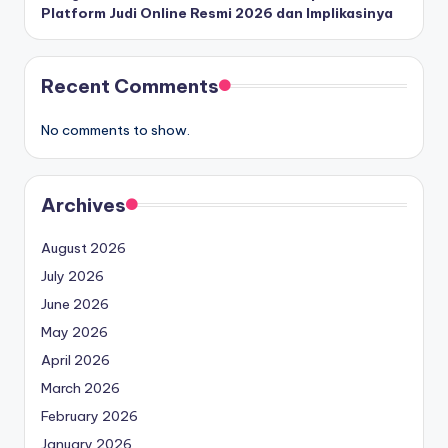
Platform Judi Online Resmi 2026 dan Implikasinya
Recent Comments
No comments to show.
Archives
August 2026
July 2026
June 2026
May 2026
April 2026
March 2026
February 2026
January 2026