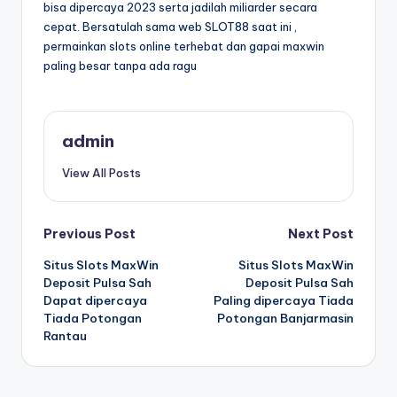
bisa dipercaya 2023 serta jadilah miliarder secara
cepat. Bersatulah sama web SLOT88 saat ini ,
permainkan slots online terhebat dan gapai maxwin
paling besar tanpa ada ragu
admin
View All Posts
Post
Previous Post
Next Post
Situs Slots MaxWin
Situs Slots MaxWin
navigation
Deposit Pulsa Sah
Deposit Pulsa Sah
Dapat dipercaya
Paling dipercaya Tiada
Tiada Potongan
Potongan Banjarmasin
Rantau