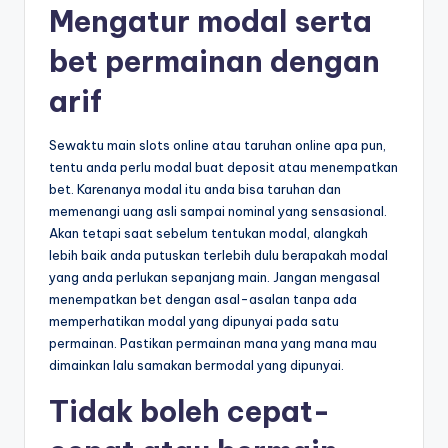
Mengatur modal serta
bet permainan dengan
arif
Sewaktu main slots online atau taruhan online apa pun,
tentu anda perlu modal buat deposit atau menempatkan
bet. Karenanya modal itu anda bisa taruhan dan
memenangi uang asli sampai nominal yang sensasional.
Akan tetapi saat sebelum tentukan modal, alangkah
lebih baik anda putuskan terlebih dulu berapakah modal
yang anda perlukan sepanjang main. Jangan mengasal
menempatkan bet dengan asal-asalan tanpa ada
memperhatikan modal yang dipunyai pada satu
permainan. Pastikan permainan mana yang mana mau
dimainkan lalu samakan bermodal yang dipunyai.
Tidak boleh cepat-