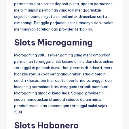
permainan slots online deposit pulsa, apa itu permainan
meja, maupun permainan yang lain menggaruskan
sejumlah pemain nyata simpel untuk dimainkan serta
dimenangi. Penggila perjudian online rasanya tidak boleh
membiarkan taruhan dari provider terbaik ini.
Slots Microgaming
Microgaming yaitu server gaming yang mencampurkan
permainan terunggul untuk kasino online dan slots online
terunggul di pelosok dunia. Jadi perintis di industri, merk
blockbuster, jekpot penghancur rekor, studio berdiri
sendiri khusus, partner conten performa terunggul, dan
launching permainan baru mingguan terbaik membuat
Microgaming amat di kenal luas. Sampai provider ini
sudah memutuskan standard industri dalam mutu,
pembaharuan, dan kesenangan terunggul mulai sejak
1994.
Slots Habanero