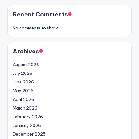
Recent Comments
No comments to show.
Archives
August 2026
July 2026
June 2026
May 2026
April 2026
March 2026
February 2026
January 2026
December 2025