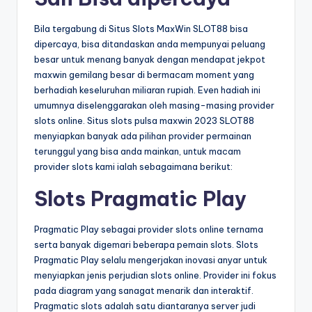
Bila tergabung di Situs Slots MaxWin SLOT88 bisa
dipercaya, bisa ditandaskan anda mempunyai peluang
besar untuk menang banyak dengan mendapat jekpot
maxwin gemilang besar di bermacam moment yang
berhadiah keseluruhan miliaran rupiah. Even hadiah ini
umumnya diselenggarakan oleh masing-masing provider
slots online. Situs slots pulsa maxwin 2023 SLOT88
menyiapkan banyak ada pilihan provider permainan
terunggul yang bisa anda mainkan, untuk macam
provider slots kami ialah sebagaimana berikut:
Slots Pragmatic Play
Pragmatic Play sebagai provider slots online ternama
serta banyak digemari beberapa pemain slots. Slots
Pragmatic Play selalu mengerjakan inovasi anyar untuk
menyiapkan jenis perjudian slots online. Provider ini fokus
pada diagram yang sanagat menarik dan interaktif.
Pragmatic slots adalah satu diantaranya server judi