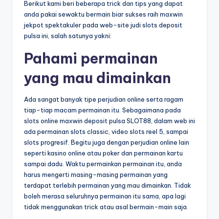
Berikut kami beri beberapa trick dan tips yang dapat
anda pakai sewaktu bermain biar sukses raih maxwin
jekpot spektakuler pada web-site judi slots deposit
pulsa ini, salah satunya yakni:
Pahami permainan
yang mau dimainkan
Ada sangat banyak tipe perjudian online serta ragam
tiap-tiap macam permainan itu. Sebagaimana pada
slots online maxwin deposit pulsa SLOT88, dalam web ini
ada permainan slots classic, video slots reel 5, sampai
slots progresif. Begitu juga dengan perjudian online lain
seperti kasino online atau poker dan permainan kartu
sampai dadu. Waktu permainkan permainan itu, anda
harus mengerti masing-masing permainan yang
terdapat terlebih permainan yang mau dimainkan. Tidak
boleh merasa seluruhnya permainan itu sama, apa lagi
tidak menggunakan trick atau asal bermain-main saja.