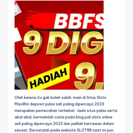
Oleh karena itu gak boleh salah, main di Situs Slots
MaxWin deposit pulsa sah paling dipercaya 2023
merupakan pemecahan terhebat. Jauhi situs palsu serta
abal abal, bermainlah cuma pada blog judi slots online
asli paling dipercaya 2023 dan jadilah hartawan dalam
sesaat. Bersatulah pada website SLOT88 saat ini pun,