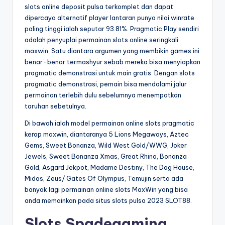
slots online deposit pulsa terkomplet dan dapat
dipercaya alternatif player lantaran punya nilai winrate
paling tinggi ialah seputar 93.81%. Pragmatic Play sendiri
adalah penyuplai permainan slots online seringkali
maxwin. Satu diantara argumen yang membikin games ini
benar-benar termashyur sebab mereka bisa menyiapkan
pragmatic demonstrasi untuk main gratis. Dengan slots
pragmatic demonstrasi, pemain bisa mendalami jalur
permainan terlebih dulu sebelumnya menempatkan
taruhan sebetulnya.
Di bawah ialah model permainan online slots pragmatic
kerap maxwin, diantaranya 5 Lions Megaways, Aztec
Gems, Sweet Bonanza, Wild West Gold/WWG, Joker
Jewels, Sweet Bonanza Xmas, Great Rhino, Bonanza
Gold, Asgard Jekpot, Madame Destiny, The Dog House,
Midas, Zeus/ Gates Of Olympus, Temujin serta ada
banyak lagi permainan online slots MaxWin yang bisa
anda memainkan pada situs slots pulsa 2023 SLOT88.
Slots Spadegaming