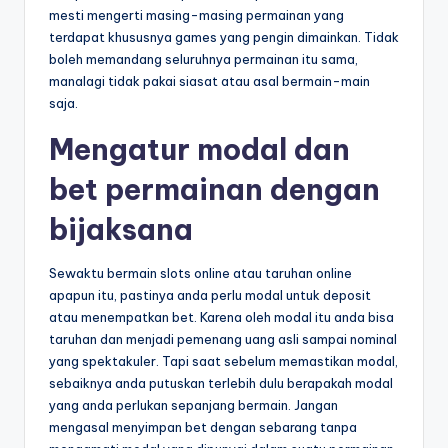
mesti mengerti masing-masing permainan yang
terdapat khususnya games yang pengin dimainkan. Tidak
boleh memandang seluruhnya permainan itu sama,
manalagi tidak pakai siasat atau asal bermain-main
saja.
Mengatur modal dan
bet permainan dengan
bijaksana
Sewaktu bermain slots online atau taruhan online
apapun itu, pastinya anda perlu modal untuk deposit
atau menempatkan bet. Karena oleh modal itu anda bisa
taruhan dan menjadi pemenang uang asli sampai nominal
yang spektakuler. Tapi saat sebelum memastikan modal,
sebaiknya anda putuskan terlebih dulu berapakah modal
yang anda perlukan sepanjang bermain. Jangan
mengasal menyimpan bet dengan sebarang tanpa