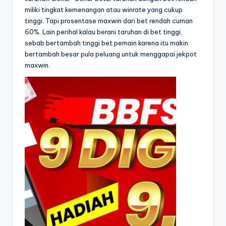
miliki tingkat kemenangan atau winrate yang cukup
tinggi. Tapi prosentase maxwin dari bet rendah cuman
60%. Lain perihal kalau berani taruhan di bet tinggi,
sebab bertambah tinggi bet pemain karena itu makin
bertambah besar pula peluang untuk menggapai jekpot
maxwin.