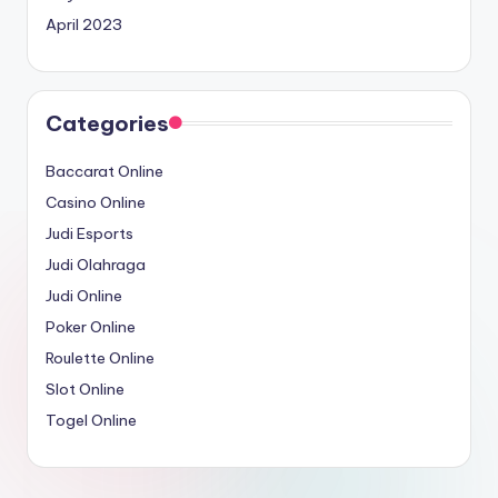
April 2023
Categories
Baccarat Online
Casino Online
Judi Esports
Judi Olahraga
Judi Online
Poker Online
Roulette Online
Slot Online
Togel Online