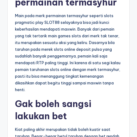
permainan termasyhur
Main pada merk permainan termasyhur seperti slots
pragmatic play SLOT88 selayaknya bisa jadi kunci
keberhasilan mendapati maxwin. Banyak dari pemain
yang tak tertarik main games slots dari merk tak tenar,
itu merupakan sesuatu aksi yang keliru. Dasarnya bila
taruhan pada merek slots online deposit pulsa yang
sudahlah banyak penggemarnya, pemain kali saja
mendapati RTP paling tinggi. Ini karena di satu segi kalau
pemain taruhanan slots online dengan merk termasyhur,
pasti itu bisa menanggung tingkat kemenangan
dikasihkan dapat begitu tinggi sampai maxwin tanpa
henti.
Gak boleh sangsi
lakukan bet
Kiat paling akhir merupakan tidak boleh kuatir saat
taruhan. Benar-benar betul taruhan dengan bet rendah