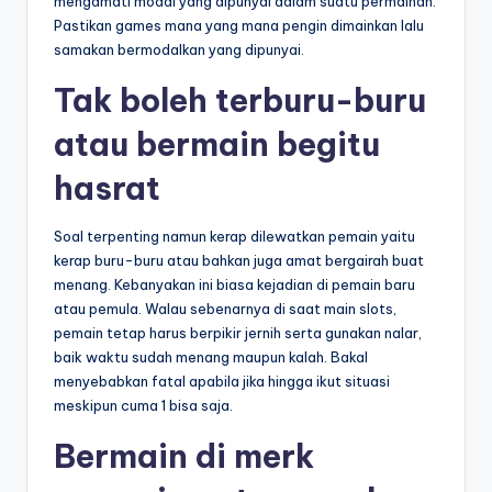
mengamati modal yang dipunyai dalam suatu permainan.
Pastikan games mana yang mana pengin dimainkan lalu
samakan bermodalkan yang dipunyai.
Tak boleh terburu-buru
atau bermain begitu
hasrat
Soal terpenting namun kerap dilewatkan pemain yaitu
kerap buru-buru atau bahkan juga amat bergairah buat
menang. Kebanyakan ini biasa kejadian di pemain baru
atau pemula. Walau sebenarnya di saat main slots,
pemain tetap harus berpikir jernih serta gunakan nalar,
baik waktu sudah menang maupun kalah. Bakal
menyebabkan fatal apabila jika hingga ikut situasi
meskipun cuma 1 bisa saja.
Bermain di merk