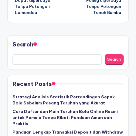
Dapat dipercaya
Paling dipercaya
Tanpa Potongan
Tanpa Potongan
Lamandau
Tanah Bumbu
Search
Search
Recent Posts
Strategi Analisis Statistik Pertandingan Sepak
Bola Sebelum Pasang Taruhan yang Akurat
Cara Daftar dan Main Taruhan Bola Online Resmi
untuk Pemula Tanpa Ribet: Panduan Aman dan
Praktis
Panduan Lengkap Transaksi Deposit dan Withdraw