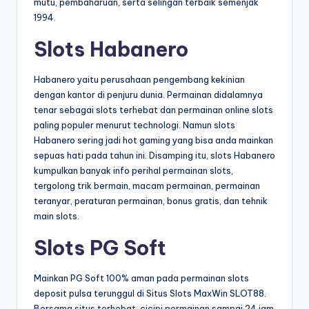
mutu, pembaharuan, serta selingan terbaik semenjak
1994.
Slots Habanero
Habanero yaitu perusahaan pengembang kekinian
dengan kantor di penjuru dunia. Permainan didalamnya
tenar sebagai slots terhebat dan permainan online slots
paling populer menurut technologi. Namun slots
Habanero sering jadi hot gaming yang bisa anda mainkan
sepuas hati pada tahun ini. Disamping itu, slots Habanero
kumpulkan banyak info perihal permainan slots,
tergolong trik bermain, macam permainan, permainan
teranyar, peraturan permainan, bonus gratis, dan tehnik
main slots.
Slots PG Soft
Mainkan PG Soft 100% aman pada permainan slots
deposit pulsa terunggul di Situs Slots MaxWin SLOT88.
Bersama situs terhebat, cicipi permainan sampai 24 jam