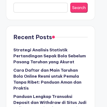
Search
Recent Posts
Strategi Analisis Statistik
Pertandingan Sepak Bola Sebelum
Pasang Taruhan yang Akurat
Cara Daftar dan Main Taruhan
Bola Online Resmi untuk Pemula
Tanpa Ribet: Panduan Aman dan
Praktis
Panduan Lengkap Transaksi
Deposit dan Withdraw di Situs Judi