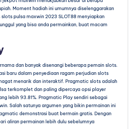
 jekpot maxwin menakjubkan besar di berapa
upiah. Moment hadiah ini umumnya diselenggarakan
tus slots pulsa maxwin 2023 SLOT88 menyiapkan
erunggul yang bisa anda permainkan, buat macam
y
ternama dan banyak disenangi beberapa pemain slots.
asi baru dalam penyediaan ragam perjudian slots
anagat menarik dan interaktif. Pragmatic slots adalah
pulsa terkomplet dan paling dipercaya opsi player
rang lebih 93.81%. Pragmatic Play sendiri sebagai
in. Salah satunya argumen yang bikin permainan ini
ragmatic demonstrasi buat bermain gratis. Dengan
ari aliran permainan lebih dulu sebelumnya