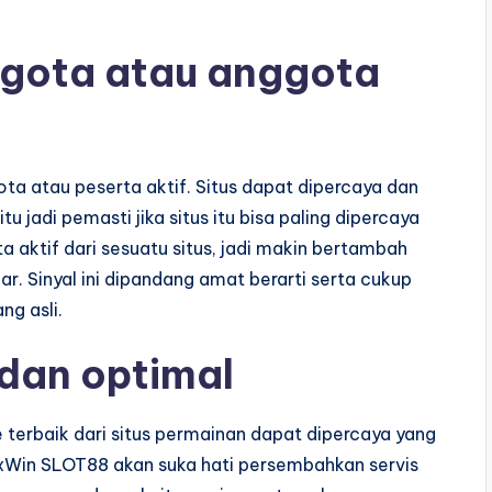
ggota atau anggota
ta atau peserta aktif. Situs dapat dipercaya dan
 jadi pemasti jika situs itu bisa paling dipercaya
 aktif dari sesuatu situs, jadi makin bertambah
r. Sinyal ini dipandang amat berarti serta cukup
ng asli.
 dan optimal
erbaik dari situs permainan dapat dipercaya yang
xWin SLOT88 akan suka hati persembahkan servis