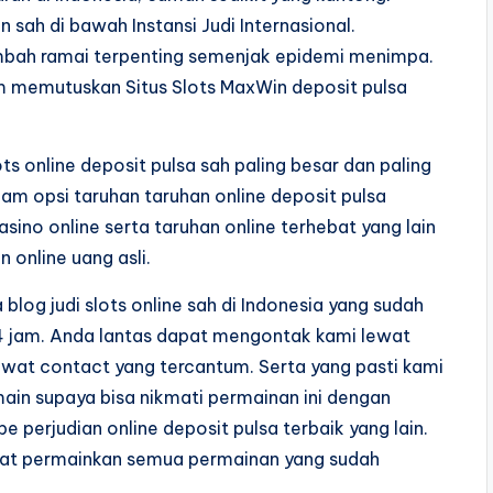
in sah di bawah Instansi Judi Internasional.
tambah ramai terpenting semenjak epidemi menimpa.
m memutuskan Situs Slots MaxWin deposit pulsa
ts online deposit pulsa sah paling besar dan paling
am opsi taruhan taruhan online deposit pulsa
kasino online serta taruhan online terhebat yang lain
online uang asli.
log judi slots online sah di Indonesia yang sudah
4 jam. Anda lantas dapat mengontak kami lewat
ewat contact yang tercantum. Serta yang pasti kami
ain supaya bisa nikmati permainan ini dengan
 perjudian online deposit pulsa terbaik yang lain.
dapat permainkan semua permainan yang sudah