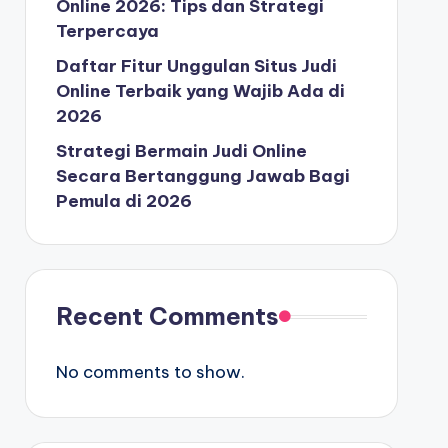
Online 2026: Tips dan Strategi
Terpercaya
Daftar Fitur Unggulan Situs Judi
Online Terbaik yang Wajib Ada di
2026
Strategi Bermain Judi Online
Secara Bertanggung Jawab Bagi
Pemula di 2026
Recent Comments
No comments to show.