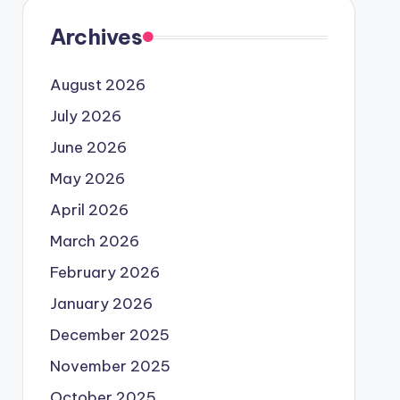
Archives
August 2026
July 2026
June 2026
May 2026
April 2026
March 2026
February 2026
January 2026
December 2025
November 2025
October 2025