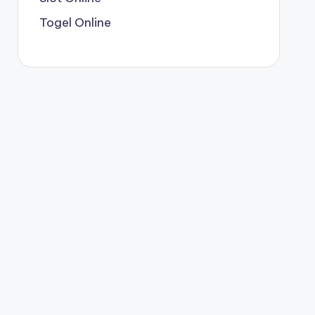
Togel Online