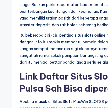
siaga. Bahkan perlu kecermatan buat memutusk
biar terbangun keuntungan dan keamanan. Kami p
yang memiliki uraian positif dari beberapa a
transfer deposit, dan tak boleh sebarang berik
Itu beberapa ciri-ciri penting situs slots onl
dengan info itu makin membantu pemain dalam 
Jangan sempat merasakan rugi akibatnya karena
sangatlah ramai sekali penipuan berlangsung d
dari itu menjadi bettor pandai anda perlu sela
Link Daftar Situs S
Pulsa Sah Bisa dipe
Apabila masuk di Situs Slots MaxWin SLOT88 pal