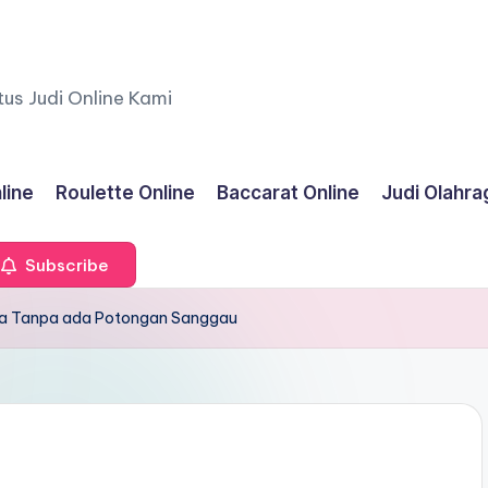
us Judi Online Kami
line
Roulette Online
Baccarat Online
Judi Olahra
Subscribe
caya Tanpa ada Potongan Sanggau