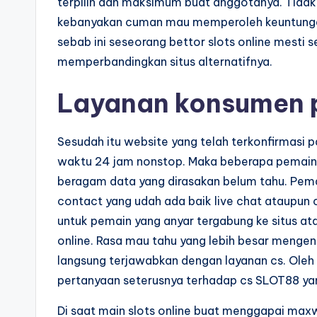
terpilih dan maksimum buat anggotanya. Tidak
kebanyakan cuman mau memperoleh keuntungan
sebab ini seseorang bettor slots online mesti 
memperbandingkan situs alternatifnya.
Layanan konsumen p
Sesudah itu website yang telah terkonfirmasi 
waktu 24 jam nonstop. Maka beberapa pemain 
beragam data yang dirasakan belum tahu. Pem
contact yang udah ada baik live chat ataupun 
untuk pemain yang anyar tergabung ke situs at
online. Rasa mau tahu yang lebih besar mengen
langsung terjawabkan dengan layanan cs. Oleh 
pertanyaan seterusnya terhadap cs SLOT88 yan
Di saat main slots online buat menggapai maxw