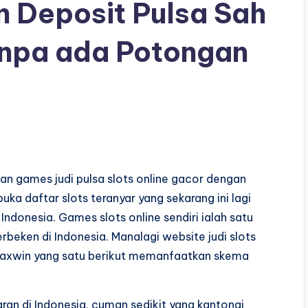
n Deposit Pulsa Sah
anpa ada Potongan
 games judi pulsa slots online gacor dengan
uka daftar slots teranyar yang sekarang ini lagi
Indonesia. Games slots online sendiri ialah satu
rbeken di Indonesia. Manalagi website judi slots
 maxwin yang satu berikut memanfaatkan skema
ran di Indonesia, cuman sedikit yang kantongi