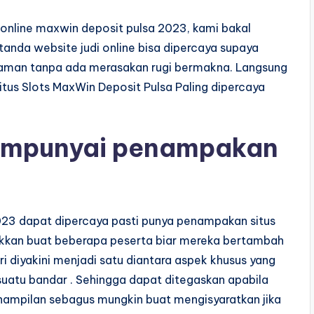
nline maxwin deposit pulsa 2023, kami bakal
anda website judi online bisa dipercaya supaya
a aman tanpa ada merasakan rugi bermakna. Langsung
itus Slots MaxWin Deposit Pulsa Paling dipercaya
 mempunyai penampakan
a 2023 dapat dipercaya pasti punya penampakan situs
tukkan buat beberapa peserta biar mereka bertambah
i diyakini menjadi satu diantara aspek khusus yang
atu bandar . Sehingga dapat ditegaskan apabila
enampilan sebagus mungkin buat mengisyaratkan jika