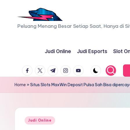
Skip
to
A
Peluang Menang Besar Setiap Saat, Hanya di Sit
content
A
F
Judi Online
Judi Esports
Slot On
C
facebook.com
twitter.com
t.me
instagram.com
youtube.com
G
Home
»
Situs Slots MaxWin Deposit Pulsa Sah Bisa diper
Posted
Judi Online
in