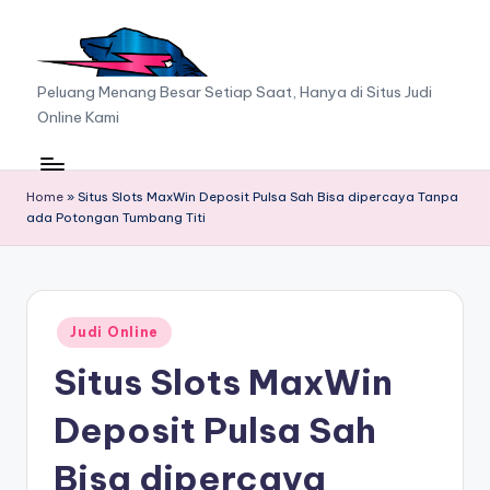
Skip
to
A
Peluang Menang Besar Setiap Saat, Hanya di Situs Judi
content
Online Kami
A
F
C
Home
»
Situs Slots MaxWin Deposit Pulsa Sah Bisa dipercaya Tanpa
ada Potongan Tumbang Titi
G
Posted
Judi Online
in
Situs Slots MaxWin
Deposit Pulsa Sah
Bisa dipercaya