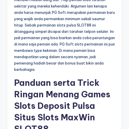
sekitar yang mereka kehendaki. Argumen lain kenapa
anda harus menunjuk PG Soft merupakan permainan baru
yang wajib anda permainkan minimum sekali seumur
hitup. Sebab permainan slots pulsa SLOT88 ini
ditanggung simpel dicapai dari taruhan telpon seluler. Ini
jadi permainan yang bisa biarkan anda coba peruntungan
di mana saja pemain ada. PG Soft slots permainan ini pun
membawa type kekinian. Di mana pemain bisa
mendapatkan uang dalam secara nyaman, jadi
pemenang hadiah besar dan bonus buat bikin anda
berbahagia.
Panduan serta Trick
Ringan Menang Games
Slots Deposit Pulsa
Situs Slots MaxWin
SLOT88