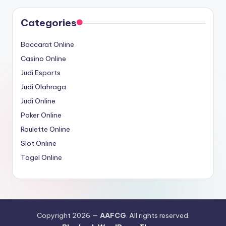
Categories
Baccarat Online
Casino Online
Judi Esports
Judi Olahraga
Judi Online
Poker Online
Roulette Online
Slot Online
Togel Online
Copyright 2026 —
AAFCG
. All rights reserved.