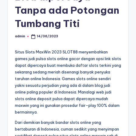
Tanpa ada Potongan
Tumbang Titi
admin
14/06/2023
Posted
by
Situs Slots MaxWin 2023 SLOT88 menyembahkan
games judi pulsa slots online gacor dengan opsi link slots
dapat dipercaya buat membuka daftar slots terkini yang
sekarang sedang meriah disenangi banyak penyuka
taruhan online Indonesia. Games slots online sendiri
yakni sesuatu perjudian yang ada di dalam blog judi
online paling populer di Indonesia. Manalagi web judi
slots online deposit pulsa dapat dipercaya mudah
maxwin yang ini gunakan prosedur fair-play 100% dalam
bermainnya.
Dari demikian banyak bandar slots online yang
bertaburan di Indonesia, cuman sedikit yang menyimpan
sertifikat deposit pulsa situs slots online maxwin sah di