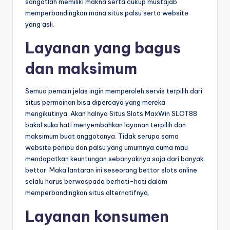
sangatlah memiliki makna serta cukup mustajab
memperbandingkan mana situs palsu serta website
yang asli.
Layanan yang bagus
dan maksimum
Semua pemain jelas ingin memperoleh servis terpilih dari
situs permainan bisa dipercaya yang mereka
mengikutinya. Akan halnya Situs Slots MaxWin SLOT88
bakal suka hati menyembahkan layanan terpilih dan
maksimum buat anggotanya. Tidak serupa sama
website penipu dan palsu yang umumnya cuma mau
mendapatkan keuntungan sebanyaknya saja dari banyak
bettor. Maka lantaran ini seseorang bettor slots online
selalu harus berwaspada berhati-hati dalam
memperbandingkan situs alternatifnya.
Layanan konsumen