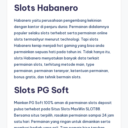
Slots Habanero
Habanero yaitu perusahaan pengembang kekinian
dengan kantor di penjuru dunia. Permainan didalamnya
populer selaku slots terhebat serta permainan online
slots termashyur menurut technologi. Tapi slots
Habanero kerap menjadi hot gaming yang bisa anda
permainkan sepuas hati pada tahun ini. Tidak hanya itu,
slots Habanero menyatukan banyak data terkait
permainan slots, terhitung metode main, type
permainan, permainan teranyar, ketentuan permainan,
bonus gratis, dan tehnik bermain slots.
Slots PG Soft
Mainkan PG Soft 100% aman di permainan slots deposit
pulsa terhebat pada Situs Slots MaxWin SLOT88.
Bersama situs terpilih, rasakan permainan sampai 24 jam
satu hari. Permainan yang ringan untuk dimainkan serta
memberi hadiah uang asli. Tiap pemain bisa taruhan