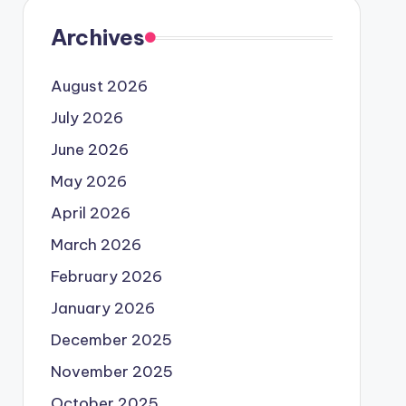
Archives
August 2026
July 2026
June 2026
May 2026
April 2026
March 2026
February 2026
January 2026
December 2025
November 2025
October 2025