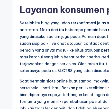
Layanan konsumen p
Setelah itu blog yang udah terkonfirmasi jelas
non-stop. Maka dari itu beberapa pemain bisa
yang dirasakan belum juga pasti. Pemain dapa
sudah siap baik live chat ataupun contact cent
pemain yang anyar masuk ke situs ataupun per
mau ketahui yang lebih besar terkait serba-ser
terjawabkan dengan servis cs. Oleh maka itu,
seterusnya pada cs SLOT88 yang udah disiapka
Saat bermain slots online buat sampai maxwin
serta selalu hati-hati. Bahkan perlu ketelitia
bisa dipercaya supaya terbangun keuntungan da
ternama yang memiliki pembahasan positif dar
lakukan transfer deposit, dan tidak boleh seb