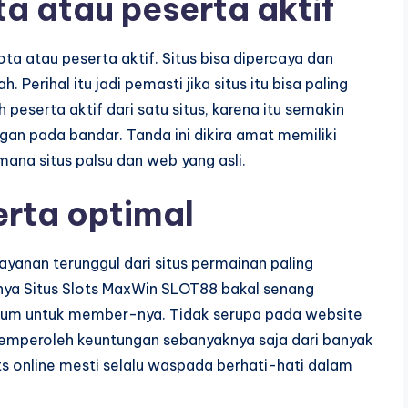
a atau peserta aktif
a atau peserta aktif. Situs bisa dipercaya dan
Perihal itu jadi pemasti jika situs itu bisa paling
peserta aktif dari satu situs, karena itu semakin
gan pada bandar. Tanda ini dikira amat memiliki
na situs palsu dan web yang asli.
erta optimal
yanan terunggul dari situs permainan paling
nya Situs Slots MaxWin SLOT88 bakal senang
um untuk member-nya. Tidak serupa pada website
mperoleh keuntungan sebanyaknya saja dari banyak
ots online mesti selalu waspada berhati-hati dalam