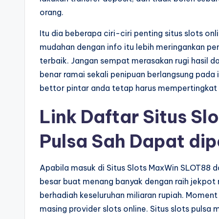
orang.
Itu dia beberapa ciri-ciri penting situs slots 
mudahan dengan info itu lebih meringankan pe
terbaik. Jangan sempat merasakan rugi hasil dar
benar ramai sekali penipuan berlangsung pada i
bettor pintar anda tetap harus mempertingkat
Link Daftar Situs S
Pulsa Sah Dapat di
Apabila masuk di Situs Slots MaxWin SLOT88 da
besar buat menang banyak dengan raih jekpot
berhadiah keseluruhan miliaran rupiah. Moment
masing provider slots online. Situs slots pul