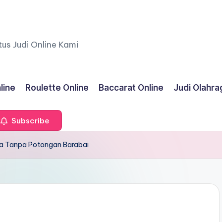
us Judi Online Kami
line
Roulette Online
Baccarat Online
Judi Olahra
Subscribe
aya Tanpa Potongan Barabai