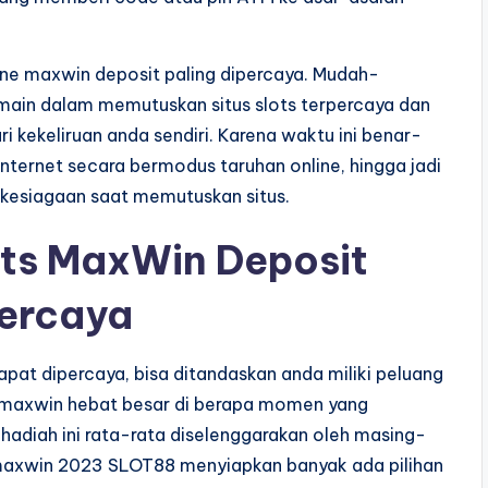
online maxwin deposit paling dipercaya. Mudah-
main dalam memutuskan situs slots terpercaya dan
i kekeliruan anda sendiri. Karena waktu ini benar-
nternet secara bermodus taruhan online, hingga jadi
 kesiagaan saat memutuskan situs.
lots MaxWin Deposit
percaya
pat dipercaya, bisa ditandaskan anda miliki peluang
 maxwin hebat besar di berapa momen yang
 hadiah ini rata-rata diselenggarakan oleh masing-
sa maxwin 2023 SLOT88 menyiapkan banyak ada pilihan