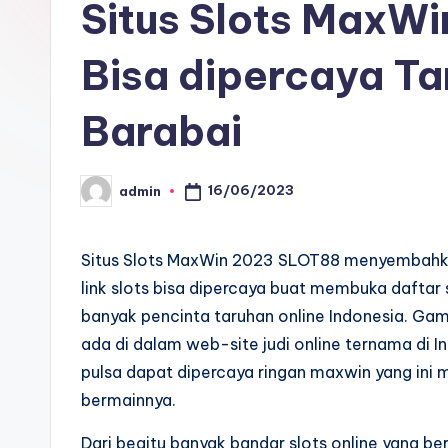
Situs Slots MaxWi
Bisa dipercaya T
Barabai
16/06/2023
admin
Posted
by
Situs Slots MaxWin 2023 SLOT88 menyembahkan
link slots bisa dipercaya buat membuka daftar s
banyak pencinta taruhan online Indonesia. Game
ada di dalam web-site judi online ternama di In
pulsa dapat dipercaya ringan maxwin yang ini
bermainnya.
Dari begitu banyak bandar slots online yang b