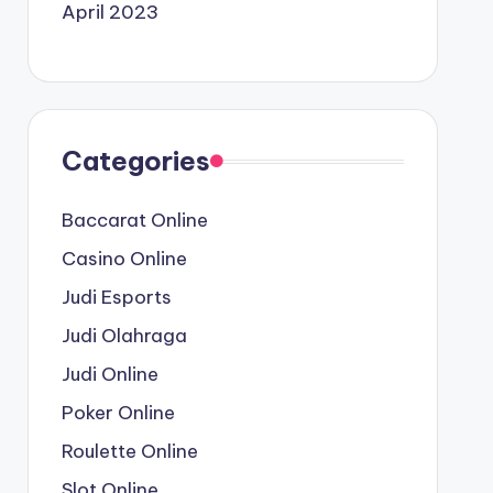
April 2023
Categories
Baccarat Online
Casino Online
Judi Esports
Judi Olahraga
Judi Online
Poker Online
Roulette Online
Slot Online