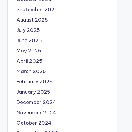
September 2025
August 2025
July 2025
June 2025
May 2025
April 2025
March 2025
February 2025
January 2025
December 2024
November 2024
October 2024