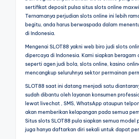
sertifikat deposit pulsa situs slots online maxw
Ternamanya perjudian slots online ini lebih ra
begitu, anda harus berwaspada dalam menentuk
di Indonesia.
Mengenai SLOT88 yakni web biro judi slots onli
dipercaya di Indonesia. Kami siapkan beragam o
seperti agen judi bola, slots online, kasino onli
mencangkup seluruhnya sektor permainan perma
SLOT88 saat ini datang menjadi satu diantarany
sudah dibantu oleh layanan konsumen professi
lewat livechat , SMS, WhatsApp ataupun telpon
akan memberikan kelapangan pada semua pemain
Situs slots SLOT88 pula siapkan semua model per
juga hanya daftarkan diri sekali untuk dapat 