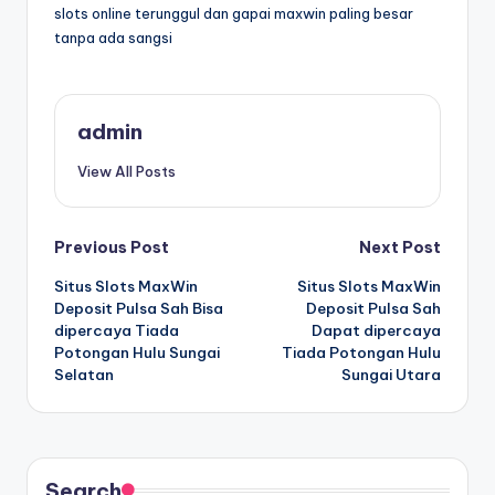
slots online terunggul dan gapai maxwin paling besar
tanpa ada sangsi
admin
View All Posts
Post
Previous Post
Next Post
Situs Slots MaxWin
Situs Slots MaxWin
navigation
Deposit Pulsa Sah Bisa
Deposit Pulsa Sah
dipercaya Tiada
Dapat dipercaya
Potongan Hulu Sungai
Tiada Potongan Hulu
Selatan
Sungai Utara
Search