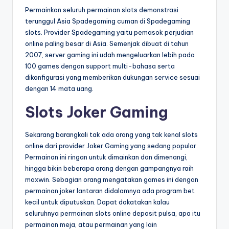
Permainkan seluruh permainan slots demonstrasi
terunggul Asia Spadegaming cuman di Spadegaming
slots. Provider Spadegaming yaitu pemasok perjudian
online paling besar di Asia. Semenjak dibuat di tahun
2007, server gaming ini udah mengeluarkan lebih pada
100 games dengan support multi-bahasa serta
dikonfigurasi yang memberikan dukungan service sesuai
dengan 14 mata uang.
Slots Joker Gaming
Sekarang barangkali tak ada orang yang tak kenal slots
online dari provider Joker Gaming yang sedang popular.
Permainan ini ringan untuk dimainkan dan dimenangi,
hingga bikin beberapa orang dengan gampangnya raih
maxwin. Sebagian orang mengatakan games ini dengan
permainan joker lantaran didalamnya ada program bet
kecil untuk diputuskan. Dapat dokatakan kalau
seluruhnya permainan slots online deposit pulsa, apa itu
permainan meja, atau permainan yang lain