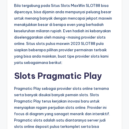
Bila tergabung pada Situs Slots MaxWin SLOT88 bisa
dipercaya, bisa dijamin anda mempunyai peluang besar
untuk menang banyak dengan mencapai jekpot maxwin
menakjubkan besar di berapa even yang berhadiah
keseluruhan miliaran rupiah. Even hadiah ini kebanyakan
diselenggarakan oleh masing-masing provider slots
online. Situs slots pulsa maxwin 2023 SLOT88 pula
siapkan beberapa pilihan provider permainan terbaik
yang bisa anda mainkan, buat tipe provider slots kami
yaitu sebagaimana berikut:
Slots Pragmatic Play
Pragmatic Play sebagai provider slots online ternama
serta banyak disukai banyak pemain slots. Slots
Pragmatic Play terus kerjakan inovasi baru untuk
menyiapkan ragam perjudian slots online. Provider ini
focus di diagram yang sanagat menarik dan interaktif.
Pragmatic slots adalah satu diantaranya server judi
slots online deposit pulsa terkomplet serta bisa