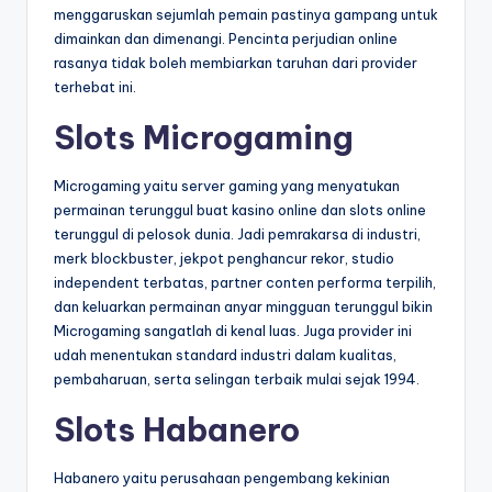
menggaruskan sejumlah pemain pastinya gampang untuk
dimainkan dan dimenangi. Pencinta perjudian online
rasanya tidak boleh membiarkan taruhan dari provider
terhebat ini.
Slots Microgaming
Microgaming yaitu server gaming yang menyatukan
permainan terunggul buat kasino online dan slots online
terunggul di pelosok dunia. Jadi pemrakarsa di industri,
merk blockbuster, jekpot penghancur rekor, studio
independent terbatas, partner conten performa terpilih,
dan keluarkan permainan anyar mingguan terunggul bikin
Microgaming sangatlah di kenal luas. Juga provider ini
udah menentukan standard industri dalam kualitas,
pembaharuan, serta selingan terbaik mulai sejak 1994.
Slots Habanero
Habanero yaitu perusahaan pengembang kekinian