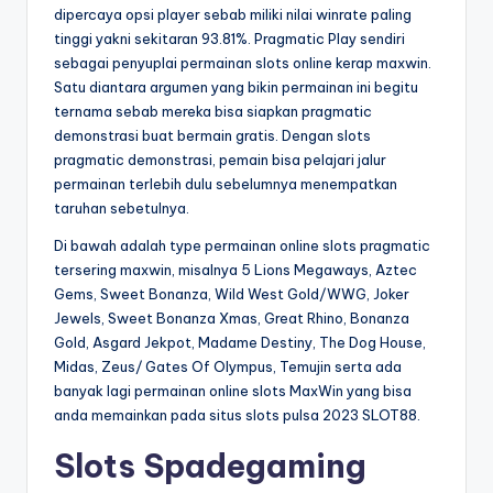
dipercaya opsi player sebab miliki nilai winrate paling
tinggi yakni sekitaran 93.81%. Pragmatic Play sendiri
sebagai penyuplai permainan slots online kerap maxwin.
Satu diantara argumen yang bikin permainan ini begitu
ternama sebab mereka bisa siapkan pragmatic
demonstrasi buat bermain gratis. Dengan slots
pragmatic demonstrasi, pemain bisa pelajari jalur
permainan terlebih dulu sebelumnya menempatkan
taruhan sebetulnya.
Di bawah adalah type permainan online slots pragmatic
tersering maxwin, misalnya 5 Lions Megaways, Aztec
Gems, Sweet Bonanza, Wild West Gold/WWG, Joker
Jewels, Sweet Bonanza Xmas, Great Rhino, Bonanza
Gold, Asgard Jekpot, Madame Destiny, The Dog House,
Midas, Zeus/ Gates Of Olympus, Temujin serta ada
banyak lagi permainan online slots MaxWin yang bisa
anda memainkan pada situs slots pulsa 2023 SLOT88.
Slots Spadegaming