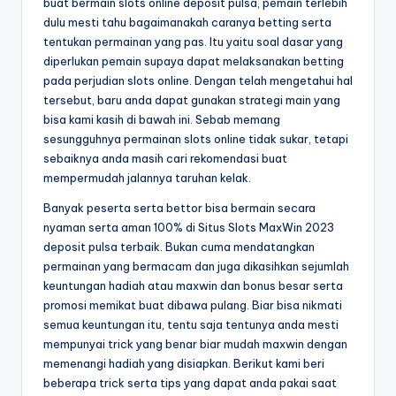
buat bermain slots online deposit pulsa, pemain terlebih
dulu mesti tahu bagaimanakah caranya betting serta
tentukan permainan yang pas. Itu yaitu soal dasar yang
diperlukan pemain supaya dapat melaksanakan betting
pada perjudian slots online. Dengan telah mengetahui hal
tersebut, baru anda dapat gunakan strategi main yang
bisa kami kasih di bawah ini. Sebab memang
sesungguhnya permainan slots online tidak sukar, tetapi
sebaiknya anda masih cari rekomendasi buat
mempermudah jalannya taruhan kelak.
Banyak peserta serta bettor bisa bermain secara
nyaman serta aman 100% di Situs Slots MaxWin 2023
deposit pulsa terbaik. Bukan cuma mendatangkan
permainan yang bermacam dan juga dikasihkan sejumlah
keuntungan hadiah atau maxwin dan bonus besar serta
promosi memikat buat dibawa pulang. Biar bisa nikmati
semua keuntungan itu, tentu saja tentunya anda mesti
mempunyai trick yang benar biar mudah maxwin dengan
memenangi hadiah yang disiapkan. Berikut kami beri
beberapa trick serta tips yang dapat anda pakai saat