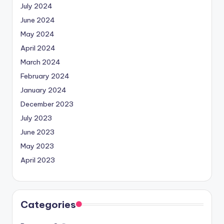
July 2024
June 2024
May 2024
April 2024
March 2024
February 2024
January 2024
December 2023
July 2023
June 2023
May 2023
April 2023
Categories