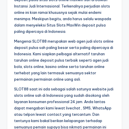
Instansi Judi Internasional. Terkenalnya perjudian slots
online ini kian ramai khususnya sejak mulai endemi
menimpa. Meskipun begitu, anda harus selalu waspada
dalam menyeleksi Situs Slots MaxWin deposit pulsa
paling dipercaya di Indonesia.
Mengenai SLOT88 merupakan web agen judi slots online
deposit pulsa sah paling besar serta paling dipercaya di
Indonesia. Kami siapkan pelbagai alternatif taruhan
taruhan online deposit pulsa terbaik seperti agen judi
bola, slots online, kasino online serta taruhan online
terhebat yang lain termasuk semuanya sektor
permainan permainan online uang asli.
SLOT88 saat ini ada sebagai salah satunya website judi
slots online sah di Indonesia yang sudah disokong oleh
layanan konsumen professional 24 jam. Anda lantas
dapat mengabari kami lewat livechat , SMS, WhatsApp
atau telpon lewat contact yang tercantum. Dan
tentunya kami bakal berikan kelapangan terhadap
semuanya pemain supaya bisa nikmati permainan ini