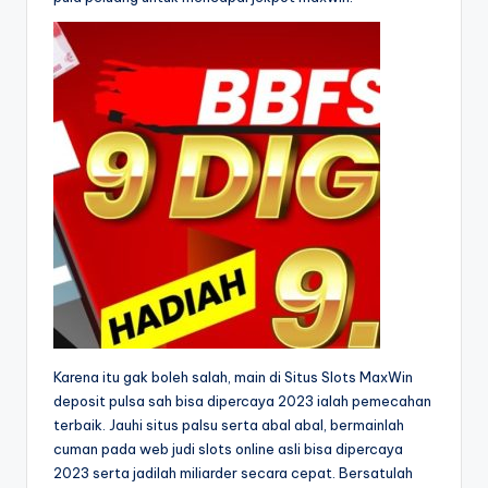
Karena itu gak boleh salah, main di Situs Slots MaxWin
deposit pulsa sah bisa dipercaya 2023 ialah pemecahan
terbaik. Jauhi situs palsu serta abal abal, bermainlah
cuman pada web judi slots online asli bisa dipercaya
2023 serta jadilah miliarder secara cepat. Bersatulah