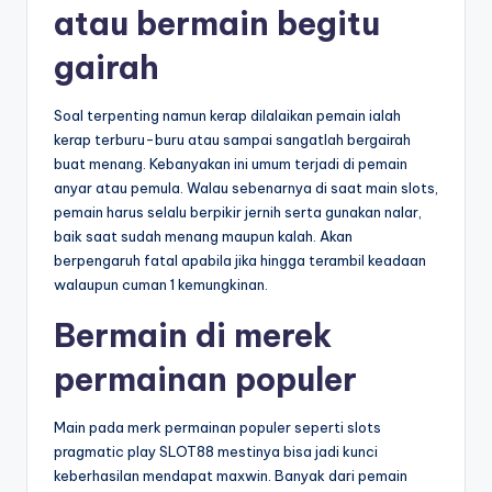
atau bermain begitu
gairah
Soal terpenting namun kerap dilalaikan pemain ialah
kerap terburu-buru atau sampai sangatlah bergairah
buat menang. Kebanyakan ini umum terjadi di pemain
anyar atau pemula. Walau sebenarnya di saat main slots,
pemain harus selalu berpikir jernih serta gunakan nalar,
baik saat sudah menang maupun kalah. Akan
berpengaruh fatal apabila jika hingga terambil keadaan
walaupun cuman 1 kemungkinan.
Bermain di merek
permainan populer
Main pada merk permainan populer seperti slots
pragmatic play SLOT88 mestinya bisa jadi kunci
keberhasilan mendapat maxwin. Banyak dari pemain