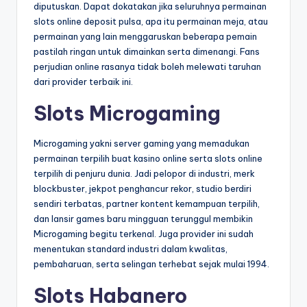
diputuskan. Dapat dokatakan jika seluruhnya permainan
slots online deposit pulsa, apa itu permainan meja, atau
permainan yang lain menggaruskan beberapa pemain
pastilah ringan untuk dimainkan serta dimenangi. Fans
perjudian online rasanya tidak boleh melewati taruhan
dari provider terbaik ini.
Slots Microgaming
Microgaming yakni server gaming yang memadukan
permainan terpilih buat kasino online serta slots online
terpilih di penjuru dunia. Jadi pelopor di industri, merk
blockbuster, jekpot penghancur rekor, studio berdiri
sendiri terbatas, partner kontent kemampuan terpilih,
dan lansir games baru mingguan terunggul membikin
Microgaming begitu terkenal. Juga provider ini sudah
menentukan standard industri dalam kwalitas,
pembaharuan, serta selingan terhebat sejak mulai 1994.
Slots Habanero