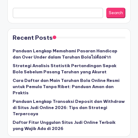
Search
Recent Posts
Panduan Lengkap Memahami Pasaran Handicap
dan Over Under dalam Taruhan Bolaไม่ต้องฝาก
Strategi Analisis Statistik Pertandingan Sepak
Bola Sebelum Pasang Taruhan yang Akurat
Cara Daftar dan Main Taruhan Bola Online Resmi
untuk Pemula Tanpa Ribet: Panduan Aman dan
Praktis
Panduan Lengkap Transaksi Deposit dan Withdraw
di Situs Judi Online 2026: Tips dan Strategi
Terpercaya
Daftar Fitur Unggulan Situs Judi Online Terbaik
yang Wajib Ada di 2026