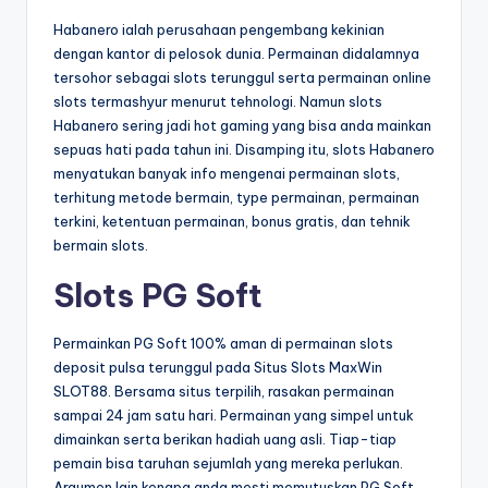
Habanero ialah perusahaan pengembang kekinian
dengan kantor di pelosok dunia. Permainan didalamnya
tersohor sebagai slots terunggul serta permainan online
slots termashyur menurut tehnologi. Namun slots
Habanero sering jadi hot gaming yang bisa anda mainkan
sepuas hati pada tahun ini. Disamping itu, slots Habanero
menyatukan banyak info mengenai permainan slots,
terhitung metode bermain, type permainan, permainan
terkini, ketentuan permainan, bonus gratis, dan tehnik
bermain slots.
Slots PG Soft
Permainkan PG Soft 100% aman di permainan slots
deposit pulsa terunggul pada Situs Slots MaxWin
SLOT88. Bersama situs terpilih, rasakan permainan
sampai 24 jam satu hari. Permainan yang simpel untuk
dimainkan serta berikan hadiah uang asli. Tiap-tiap
pemain bisa taruhan sejumlah yang mereka perlukan.
Argumen lain kenapa anda mesti memutuskan PG Soft