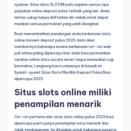
nyaman. Situs slots SLOT88 pula siapkan semua tipe
perjudian online deposit pulsa terbaik yang lain. Anda
lantas cukup hanya daftarkan diri sekali untuk dapat
mainkan semua permainan yang udah disiapkan.
Buat menambahkan pandangan anda berkenaan slots
online maxwin deposit pulsa 2023, kami akan
memberinya beberapa review berkenaan ciri-ciri web
judi online paling dipercaya biar anda bisa permainkan
taruhan online slots secara aman tanpa merasakan rugi
bermakna. Langsung baca uraiannya di bawah ini.
Syarat-syarat Situs Slots MaxWin Deposit Pulsa Bisa
dipercaya 2023
Situs slots online miliki
penampilan menarik
Ciri-ciri pertama dari situs slots online pulsa 2023 bisa
dipercaya pasti punya penampilan situs menarik dan
tidak sembarangan. Ini ditujukan untuk beberapa peserta