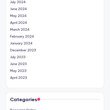
July 2024
June 2024
May 2024
April 2024
March 2024
February 2024
January 2024
December 2023
July 2023
June 2023
May 2023
April 2023
Categories
Baccarat Online