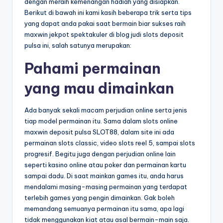
dengan meraih kemenangan hadiah yang disiapkan.
Berikut di bawah ini kami kasih beberapa trik serta tips
yang dapat anda pakai saat bermain biar sukses raih
maxwin jekpot spektakuler di blog judi slots deposit
pulsa ini, salah satunya merupakan:
Pahami permainan
yang mau dimainkan
Ada banyak sekali macam perjudian online serta jenis
tiap model permainan itu. Sama dalam slots online
maxwin deposit pulsa SLOT88, dalam site ini ada
permainan slots classic, video slots reel 5, sampai slots
progresif. Begitu juga dengan perjudian online lain
seperti kasino online atau poker dan permainan kartu
sampai dadu. Di saat mainkan games itu, anda harus
mendalami masing-masing permainan yang terdapat
terlebih games yang pengin dimainkan. Gak boleh
memandang semuanya permainan itu sama, apa lagi
tidak menggunakan kiat atau asal bermain-main saja.