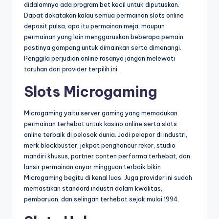
didalamnya ada program bet kecil untuk diputuskan.
Dapat dokatakan kalau semua permainan slots online
deposit pulsa, apa itu permainan meja, maupun
permainan yang lain menggaruskan beberapa pemain
pastinya gampang untuk dimainkan serta dimenangi.
Penggila perjudian online rasanya jangan melewati
taruhan dari provider terpilih ini.
Slots Microgaming
Microgaming yaitu server gaming yang memadukan
permainan terhebat untuk kasino online serta slots
online terbaik di pelosok dunia. Jadi pelopor di industri,
merk blockbuster, jekpot penghancur rekor, studio
mandiri khusus, partner conten performa terhebat, dan
lansir permainan anyar mingguan terbaik bikin
Microgaming begitu di kenal luas. Juga provider ini sudah
memastikan standard industri dalam kwalitas,
pembaruan, dan selingan terhebat sejak mulai 1994.