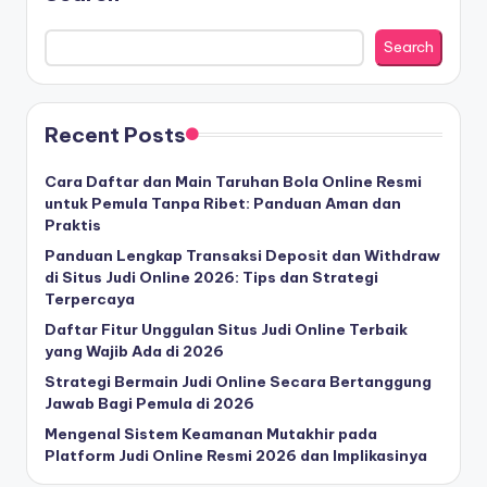
Search
Recent Posts
Cara Daftar dan Main Taruhan Bola Online Resmi
untuk Pemula Tanpa Ribet: Panduan Aman dan
Praktis
Panduan Lengkap Transaksi Deposit dan Withdraw
di Situs Judi Online 2026: Tips dan Strategi
Terpercaya
Daftar Fitur Unggulan Situs Judi Online Terbaik
yang Wajib Ada di 2026
Strategi Bermain Judi Online Secara Bertanggung
Jawab Bagi Pemula di 2026
Mengenal Sistem Keamanan Mutakhir pada
Platform Judi Online Resmi 2026 dan Implikasinya