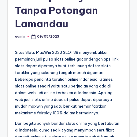
Tanpa Potongan
Lamandau
admin
09/05/2023
Posted
by
Situs Slots MaxWin 2023 SLOT88 menyembahkan
permainan judi pulsa slots online gacor dengan opsi link
slots dapat dipercaya buat terhubung daftar slots
terakhir yang sekarang tengah meriah digemari
beberapa pencinta taruhan online Indonesia. Games
slots online sendiri yaitu satu perjudian yang ada di
dalam web judi online terbeken di Indonesia. Apa lagi
web judi slots online deposit pulsa dapat dipercaya
mudah maxwin yang satu berikut memanfaatkan
mekanisme fairplay 100% dalam bermainnya.
Dari begitu banyak bandar slots online yang bertaburan
di Indonesia, cuma sedikit yang menyimpan sertifikat
deposit pulsa situs slots online maxwin sah di bawah