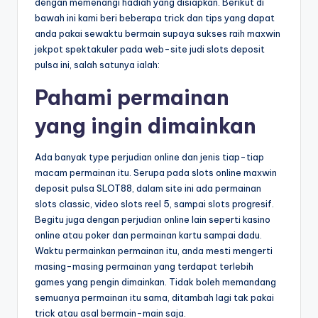
dengan memenangi hadiah yang disiapkan. Berikut di
bawah ini kami beri beberapa trick dan tips yang dapat
anda pakai sewaktu bermain supaya sukses raih maxwin
jekpot spektakuler pada web-site judi slots deposit
pulsa ini, salah satunya ialah:
Pahami permainan
yang ingin dimainkan
Ada banyak type perjudian online dan jenis tiap-tiap
macam permainan itu. Serupa pada slots online maxwin
deposit pulsa SLOT88, dalam site ini ada permainan
slots classic, video slots reel 5, sampai slots progresif.
Begitu juga dengan perjudian online lain seperti kasino
online atau poker dan permainan kartu sampai dadu.
Waktu permainkan permainan itu, anda mesti mengerti
masing-masing permainan yang terdapat terlebih
games yang pengin dimainkan. Tidak boleh memandang
semuanya permainan itu sama, ditambah lagi tak pakai
trick atau asal bermain-main saja.