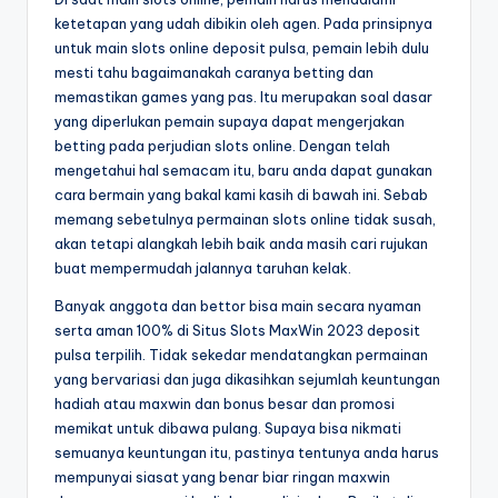
ketetapan yang udah dibikin oleh agen. Pada prinsipnya
untuk main slots online deposit pulsa, pemain lebih dulu
mesti tahu bagaimanakah caranya betting dan
memastikan games yang pas. Itu merupakan soal dasar
yang diperlukan pemain supaya dapat mengerjakan
betting pada perjudian slots online. Dengan telah
mengetahui hal semacam itu, baru anda dapat gunakan
cara bermain yang bakal kami kasih di bawah ini. Sebab
memang sebetulnya permainan slots online tidak susah,
akan tetapi alangkah lebih baik anda masih cari rujukan
buat mempermudah jalannya taruhan kelak.
Banyak anggota dan bettor bisa main secara nyaman
serta aman 100% di Situs Slots MaxWin 2023 deposit
pulsa terpilih. Tidak sekedar mendatangkan permainan
yang bervariasi dan juga dikasihkan sejumlah keuntungan
hadiah atau maxwin dan bonus besar dan promosi
memikat untuk dibawa pulang. Supaya bisa nikmati
semuanya keuntungan itu, pastinya tentunya anda harus
mempunyai siasat yang benar biar ringan maxwin