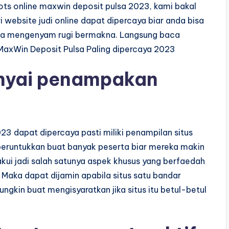
s online maxwin deposit pulsa 2023, kami bakal
 website judi online dapat dipercaya biar anda bisa
npa mengenyam rugi bermakna. Langsung baca
s MaxWin Deposit Pulsa Paling dipercaya 2023
punyai penampakan
2023 dapat dipercaya pasti miliki penampilan situs
iperuntukkan buat banyak peserta biar mereka makin
akui jadi salah satunya aspek khusus yang berfaedah
Maka dapat dijamin apabila situs satu bandar
gkin buat mengisyaratkan jika situs itu betul-betul