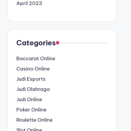
April 2023
Categories
Baccarat Online
Casino Online
Judi Esports
Judi Olahraga
Judi Online
Poker Online
Roulette Online
Slot Online