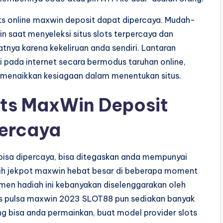
ots online maxwin deposit dapat dipercaya. Mudah-
 saat menyeleksi situs slots terpercaya dan
tnya karena kekeliruan anda sendiri. Lantaran
di pada internet secara bermodus taruhan online,
u menaikkan kesiagaan dalam menentukan situs.
lots MaxWin Deposit
percaya
bisa dipercaya, bisa ditegaskan anda mempunyai
ih jekpot maxwin hebat besar di beberapa moment
omen hadiah ini kebanyakan diselenggarakan oleh
lots pulsa maxwin 2023 SLOT88 pun sediakan banyak
ng bisa anda permainkan, buat model provider slots