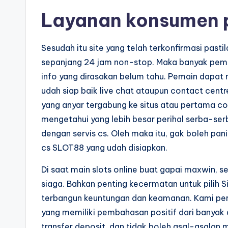
Layanan konsumen p
Sesudah itu site yang telah terkonfirmasi pasti
sepanjang 24 jam non-stop. Maka banyak pemai
info yang dirasakan belum tahu. Pemain dapat
udah siap baik live chat ataupun contact centr
yang anyar tergabung ke situs atau pertama cob
mengetahui yang lebih besar perihal serba-ser
dengan servis cs. Oleh maka itu, gak boleh pa
cs SLOT88 yang udah disiapkan.
Di saat main slots online buat gapai maxwin, 
siaga. Bahkan penting kecermatan untuk pilih S
terbangun keuntungan dan keamanan. Kami per
yang memiliki pembahasan positif dari banyak
transfer deposit, dan tidak boleh asal-asalan