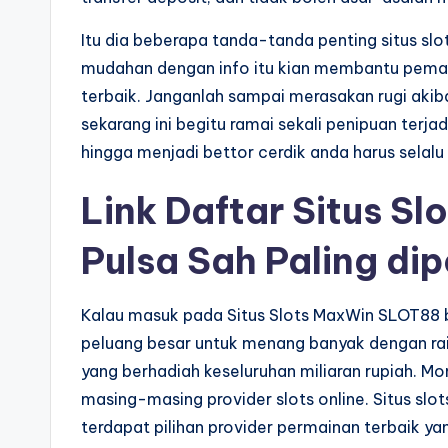
Itu dia beberapa tanda-tanda penting situs sl
mudahan dengan info itu kian membantu pemain
terbaik. Janganlah sampai merasakan rugi akiba
sekarang ini begitu ramai sekali penipuan terja
hingga menjadi bettor cerdik anda harus selal
Link Daftar Situs S
Pulsa Sah Paling di
Kalau masuk pada Situs Slots MaxWin SLOT88 
peluang besar untuk menang banyak dengan ra
yang berhadiah keseluruhan miliaran rupiah. M
masing-masing provider slots online. Situs s
terdapat pilihan provider permainan terbaik ya