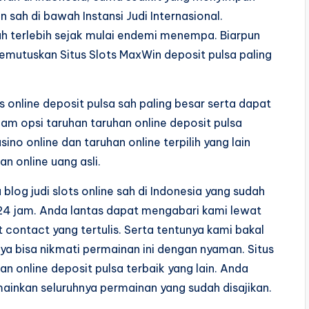
in sah di bawah Instansi Judi Internasional.
riah terlebih sejak mulai endemi menempa. Biarpun
mutuskan Situs Slots MaxWin deposit pulsa paling
s online deposit pulsa sah paling besar serta dapat
am opsi taruhan taruhan online deposit pulsa
asino online dan taruhan online terpilih yang lain
 online uang asli.
log judi slots online sah di Indonesia yang sudah
24 jam. Anda lantas dapat mengabari kami lewat
 contact yang tertulis. Serta tentunya kami bakal
 bisa nikmati permainan ini dengan nyaman. Situs
n online deposit pulsa terbaik yang lain. Anda
 mainkan seluruhnya permainan yang sudah disajikan.