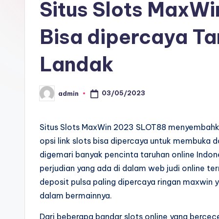
Situs Slots MaxWi
Bisa dipercaya T
Landak
03/05/2023
admin
Posted
by
Situs Slots MaxWin 2023 SLOT88 menyembahkan
opsi link slots bisa dipercaya untuk membuka da
digemari banyak pencinta taruhan online Indone
perjudian yang ada di dalam web judi online ter
deposit pulsa paling dipercaya ringan maxwin
dalam bermainnya.
Dari beberapa bandar slots online yang bercec