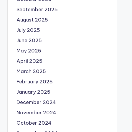
September 2025
August 2025
July 2025
June 2025
May 2025
April 2025
March 2025
February 2025
January 2025
December 2024
November 2024
October 2024