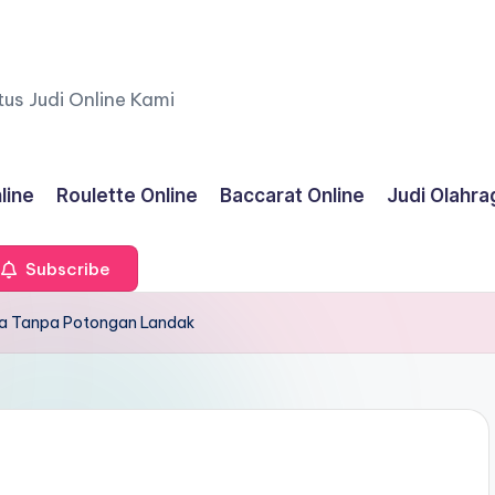
us Judi Online Kami
line
Roulette Online
Baccarat Online
Judi Olahra
Subscribe
aya Tanpa Potongan Landak