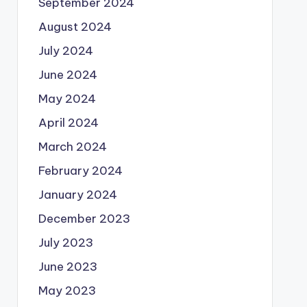
September 2024
August 2024
July 2024
June 2024
May 2024
April 2024
March 2024
February 2024
January 2024
December 2023
July 2023
June 2023
May 2023