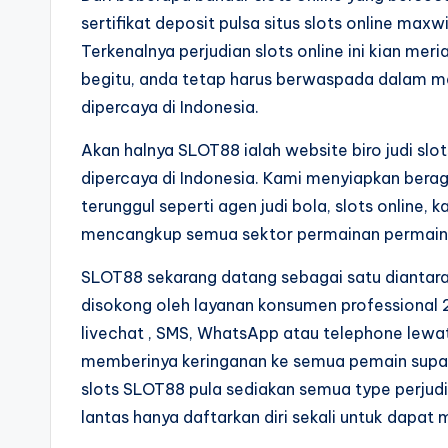
sertifikat deposit pulsa situs slots online maxw
Terkenalnya perjudian slots online ini kian me
begitu, anda tetap harus berwaspada dalam me
dipercaya di Indonesia.
Akan halnya SLOT88 ialah website biro judi slot
dipercaya di Indonesia. Kami menyiapkan berag
terunggul seperti agen judi bola, slots online, k
mencangkup semua sektor permainan permainan
SLOT88 sekarang datang sebagai satu diantara b
disokong oleh layanan konsumen professional 
livechat , SMS, WhatsApp atau telephone lewat
memberinya keringanan ke semua pemain supaya
slots SLOT88 pula sediakan semua type perjudia
lantas hanya daftarkan diri sekali untuk dapat