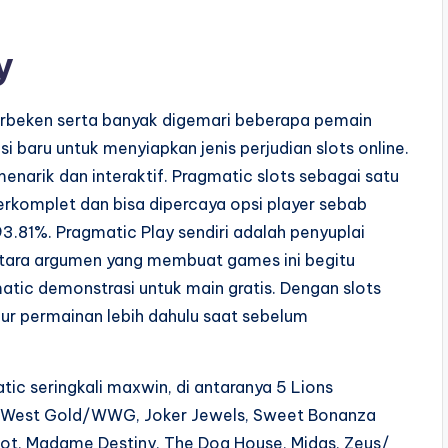
y
terbeken serta banyak digemari beberapa pemain
si baru untuk menyiapkan jenis perjudian slots online.
enarik dan interaktif. Pragmatic slots sebagai satu
 terkomplet dan bisa dipercaya opsi player sebab
 93.81%. Pragmatic Play sendiri adalah penyuplai
antara argumen yang membuat games ini begitu
tic demonstrasi untuk main gratis. Dengan slots
lur permainan lebih dahulu saat sebelum
tic seringkali maxwin, di antaranya 5 Lions
 West Gold/WWG, Joker Jewels, Sweet Bonanza
ot, Madame Destiny, The Dog House, Midas, Zeus/