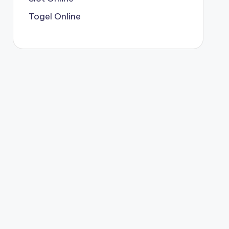
Togel Online