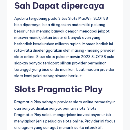
Sah Dapat dipercaya
Apabila tergabung pada Situs Slots MaxWin SLOT88
bisa dipercaya, bisa ditegaskan anda miliki peluang
besar untuk menang banyak dengan mencapai jekpot
maxwin menakjubkan besar di banyak even yang
berhadiah keseluruhan miliaran rupiah. Momen hadiah ini
rata-rata diselenggarakan oleh masing-masing provider
slots online. Situs slots pulsa maxwin 2023 SLOT88 pula
siapkan banyak terdapat pilihan provider permainan
terunggul yang bisa anda mainkan, buat macam provider
slots kami yakni sebagaimana berikut:
Slots Pragmatic Play
Pragmatic Play sebagai provider slots online termashyur
dan banyak disukai banyak pemain slots. Slots
Pragmatic Play selalu mengerjakan inovasi anyar untuk
menyiapkan jenis perjudian slots online. Provider ini focus
di diagram yang sanagat menarik serta interaktif.