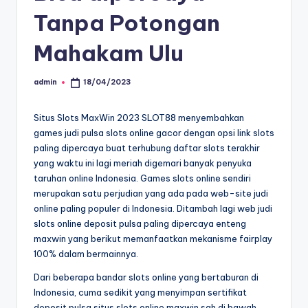
Tanpa Potongan
Mahakam Ulu
admin
18/04/2023
Posted
by
Situs Slots MaxWin 2023 SLOT88 menyembahkan
games judi pulsa slots online gacor dengan opsi link slots
paling dipercaya buat terhubung daftar slots terakhir
yang waktu ini lagi meriah digemari banyak penyuka
taruhan online Indonesia. Games slots online sendiri
merupakan satu perjudian yang ada pada web-site judi
online paling populer di Indonesia. Ditambah lagi web judi
slots online deposit pulsa paling dipercaya enteng
maxwin yang berikut memanfaatkan mekanisme fairplay
100% dalam bermainnya.
Dari beberapa bandar slots online yang bertaburan di
Indonesia, cuma sedikit yang menyimpan sertifikat
deposit pulsa situs slots online maxwin sah di bawah