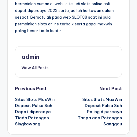
bermainlah cuman di web-site judi slots online asli
dapat dipercaya 2023 serta jadilah hartawan dalam
sesaat. Bersatulah pada web SLOT88 saat ini pula,
permainkan slots online terbaik serta gapai maxwin
paling besar tiada kuatir
admin
View All Posts
Post
Previous Post
Next Post
Situs Slots MaxWin
Situs Slots MaxWin
navigation
Deposit Pulsa Sah
Deposit Pulsa Sah
Dapat dipercaya
Paling dipercaya
Tiada Potongan
Tanpa ada Potongan
Singkawang
Sanggau