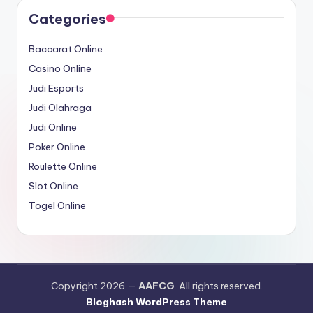
Categories
Baccarat Online
Casino Online
Judi Esports
Judi Olahraga
Judi Online
Poker Online
Roulette Online
Slot Online
Togel Online
Copyright 2026 —
AAFCG
. All rights reserved.
Bloghash WordPress Theme