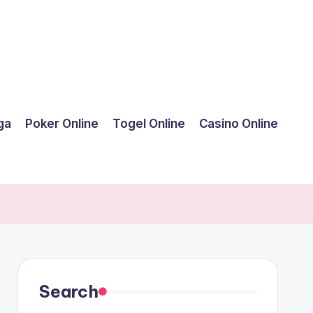
ga
Poker Online
Togel Online
Casino Online
Search