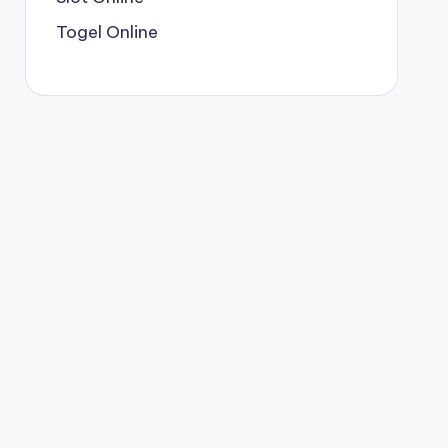
Togel Online