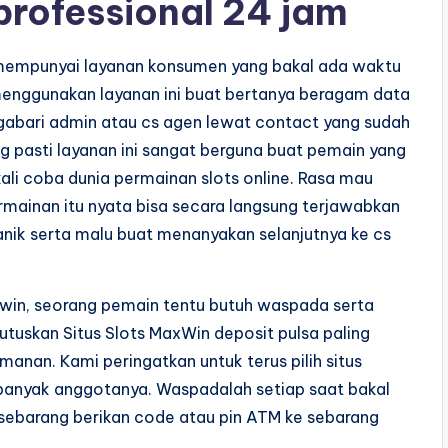
rofessional 24 jam
s mempunyai layanan konsumen yang bakal ada waktu
enggunakan layanan ini buat bertanya beragam data
gabari admin atau cs agen lewat contact yang sudah
ng pasti layanan ini sangat berguna buat pemain yang
ali coba dunia permainan slots online. Rasa mau
ermainan itu nyata bisa secara langsung terjawabkan
panik serta malu buat menanyakan selanjutnya ke cs
xwin, seorang pemain tentu butuh waspada serta
utuskan Situs Slots MaxWin deposit pulsa paling
anan. Kami peringatkan untuk terus pilih situs
i banyak anggotanya. Waspadalah setiap saat bakal
 sebarang berikan code atau pin ATM ke sebarang