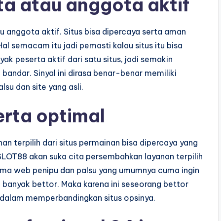
ta atau anggota aktif
 anggota aktif. Situs bisa dipercaya serta aman
al semacam itu jadi pemasti kalau situs itu bisa
ak peserta aktif dari satu situs, jadi semakin
andar. Sinyal ini dirasa benar-benar memiliki
u dan site yang asli.
erta optimal
n terpilih dari situs permainan bisa dipercaya yang
SLOT88 akan suka cita persembahkan layanan terpilih
sama web penipu dan palsu yang umumnya cuma ingin
banyak bettor. Maka karena ini seseorang bettor
i dalam memperbandingkan situs opsinya.