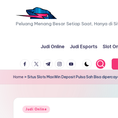
Skip
to
A
Peluang Menang Besar Setiap Saat, Hanya di Sit
content
A
F
Judi Online
Judi Esports
Slot On
C
facebook.com
twitter.com
t.me
instagram.com
youtube.com
G
Home
»
Situs Slots MaxWin Deposit Pulsa Sah Bisa diperc
Posted
Judi Online
in