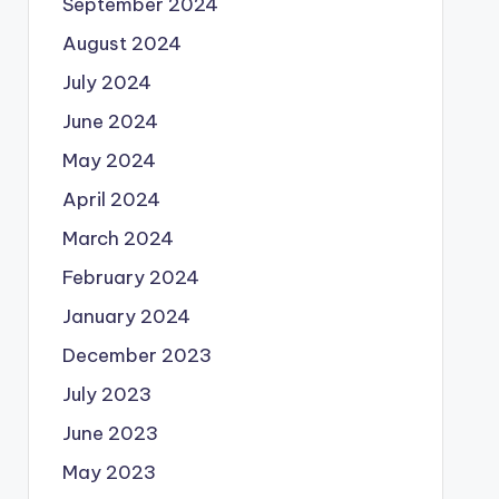
September 2024
August 2024
July 2024
June 2024
May 2024
April 2024
March 2024
February 2024
January 2024
December 2023
July 2023
June 2023
May 2023