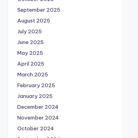
September 2025
August 2025
July 2025
June 2025
May 2025
April 2025
March 2025
February 2025
January 2025
December 2024
November 2024
October 2024