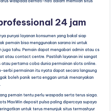
u harus waspada berhati-hati dalam memilah situs
rofessional 24 jam
inya punyai layanan konsumen yang bakal siap
yak pemain bisa menggunakan sarana ini untuk
h juga tahu. Pemain dapat mengabari admin atau cs
at atau contact centre. Pastilah layanan ini sangat
 atau pertama coba dunia permainan slots online.
ba-serbi permainan itu nyata dapat secara langsung
, gak boleh panik serta enggan untuk menanyakan
.
rang pemain tentu perlu waspada serta terus siaga.
lots MaxWin deposit pulsa paling dipercaya supaya
ringatkan untuk terus menunjuk situs termashyur