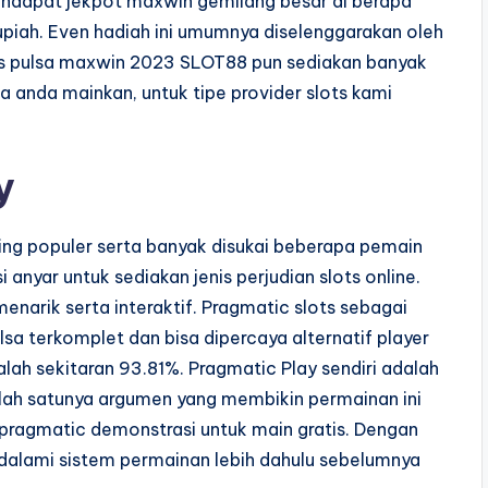
ndapat jekpot maxwin gemilang besar di berapa
piah. Even hadiah ini umumnya diselenggarakan oleh
lots pulsa maxwin 2023 SLOT88 pun sediakan banyak
sa anda mainkan, untuk tipe provider slots kami
y
ling populer serta banyak disukai beberapa pemain
i anyar untuk sediakan jenis perjudian slots online.
enarik serta interaktif. Pragmatic slots sebagai
ulsa terkomplet dan bisa dipercaya alternatif player
ialah sekitaran 93.81%. Pragmatic Play sendiri adalah
alah satunya argumen yang membikin permainan ini
pragmatic demonstrasi untuk main gratis. Dengan
dalami sistem permainan lebih dahulu sebelumnya