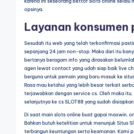
karena ini seseorang bettor slots online selal
opsinya.
Layanan konsumen p
Sesudah itu web yang telah terkonfirmasi past
sepanjang 24 jam non-stop. Maka dari itu ban
bertanya beragam info yang dirasakan belumla
agen lewat contact yang udah siap baik live ch
berguna untuk pemain yang baru masuk ke situs
Rasa mau ketahui yang lebih besar terkait ser
terjawabkan dengan service cs. Oleh maka itu
selanjutnya ke cs SLOT88 yang sudah disiapkan
Di saat main slots online buat gapai maxwin, o
Bahkan butuh ketelitian untuk menunjuk Situs S
terbangun keuntungan serta keamanan. Kami pe