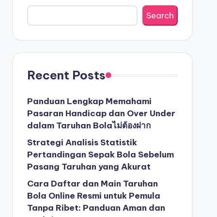
Search
Recent Posts
Panduan Lengkap Memahami
Pasaran Handicap dan Over Under
dalam Taruhan Bolaไม่ต้องฝาก
Strategi Analisis Statistik
Pertandingan Sepak Bola Sebelum
Pasang Taruhan yang Akurat
Cara Daftar dan Main Taruhan
Bola Online Resmi untuk Pemula
Tanpa Ribet: Panduan Aman dan