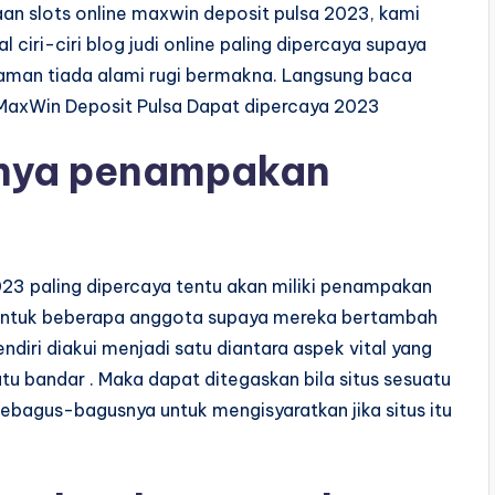
 slots online maxwin deposit pulsa 2023, kami
iri-ciri blog judi online paling dipercaya supaya
 aman tiada alami rugi bermakna. Langsung baca
ts MaxWin Deposit Pulsa Dapat dipercaya 2023
punya penampakan
 2023 paling dipercaya tentu akan miliki penampakan
kan untuk beberapa anggota supaya mereka bertambah
diri diakui menjadi satu diantara aspek vital yang
u bandar . Maka dapat ditegaskan bila situs sesuatu
ebagus-bagusnya untuk mengisyaratkan jika situs itu