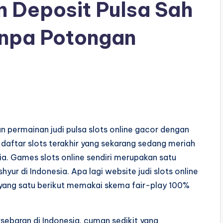
n Deposit Pulsa Sah
anpa Potongan
permainan judi pulsa slots online gacor dengan
 daftar slots terakhir yang sekarang sedang meriah
ia. Games slots online sendiri merupakan satu
hyur di Indonesia. Apa lagi website judi slots online
yang satu berikut memakai skema fair-play 100%
rsebaran di Indonesia, cuman sedikit yang