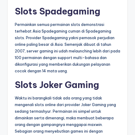
Slots Spadegaming
Permainkan semua permainan slots demonstrasi
terhebat Asia Spadegaming cuman di Spadegaming
slots. Provider Spadegaming yakni pemasok perjudian
online paling besar di Asia. Semenjak dibuat di tahun
2007, server gaming ini udah melaunching lebih dari pada
100 permainan dengan support multi-bahasa dan
dikonfigurasi yang memberikan dukungan pelayanan
cocok dengan 14 mata uang.
Slots Joker Gaming
Waktu ini barangkali tidak ada orang yang tidak
mengenali slots online dari provider Joker Gaming yang
sedang termashyur. Permainan ini simpel untuk
dimainkan serta dimenangi, maka membuat beberapa
orang dengan gampangnya menggapai maxwin.
Sebagian orang menyebutkan games ini dengan