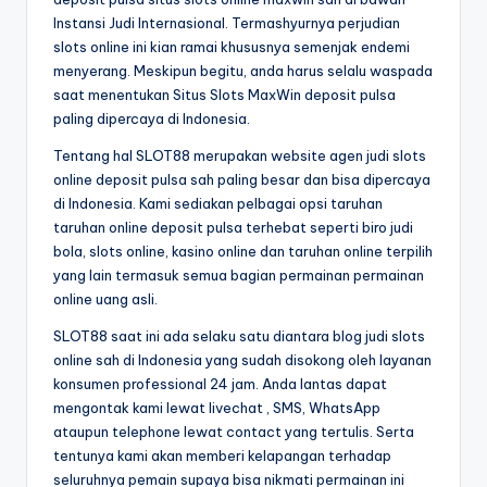
Instansi Judi Internasional. Termashyurnya perjudian
slots online ini kian ramai khususnya semenjak endemi
menyerang. Meskipun begitu, anda harus selalu waspada
saat menentukan Situs Slots MaxWin deposit pulsa
paling dipercaya di Indonesia.
Tentang hal SLOT88 merupakan website agen judi slots
online deposit pulsa sah paling besar dan bisa dipercaya
di Indonesia. Kami sediakan pelbagai opsi taruhan
taruhan online deposit pulsa terhebat seperti biro judi
bola, slots online, kasino online dan taruhan online terpilih
yang lain termasuk semua bagian permainan permainan
online uang asli.
SLOT88 saat ini ada selaku satu diantara blog judi slots
online sah di Indonesia yang sudah disokong oleh layanan
konsumen professional 24 jam. Anda lantas dapat
mengontak kami lewat livechat , SMS, WhatsApp
ataupun telephone lewat contact yang tertulis. Serta
tentunya kami akan memberi kelapangan terhadap
seluruhnya pemain supaya bisa nikmati permainan ini