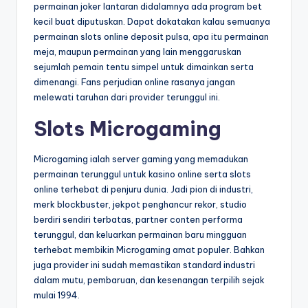
permainan joker lantaran didalamnya ada program bet
kecil buat diputuskan. Dapat dokatakan kalau semuanya
permainan slots online deposit pulsa, apa itu permainan
meja, maupun permainan yang lain menggaruskan
sejumlah pemain tentu simpel untuk dimainkan serta
dimenangi. Fans perjudian online rasanya jangan
melewati taruhan dari provider terunggul ini.
Slots Microgaming
Microgaming ialah server gaming yang memadukan
permainan terunggul untuk kasino online serta slots
online terhebat di penjuru dunia. Jadi pion di industri,
merk blockbuster, jekpot penghancur rekor, studio
berdiri sendiri terbatas, partner conten performa
terunggul, dan keluarkan permainan baru mingguan
terhebat membikin Microgaming amat populer. Bahkan
juga provider ini sudah memastikan standard industri
dalam mutu, pembaruan, dan kesenangan terpilih sejak
mulai 1994.