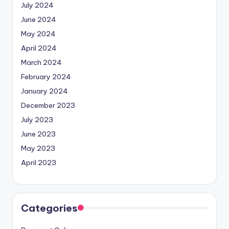
July 2024
June 2024
May 2024
April 2024
March 2024
February 2024
January 2024
December 2023
July 2023
June 2023
May 2023
April 2023
Categories