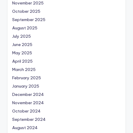
November 2025
October 2025
September 2025
August 2025
July 2025
June 2025
May 2025
April 2025
March 2025
February 2025
January 2025
December 2024
November 2024
October 2024
September 2024
August 2024