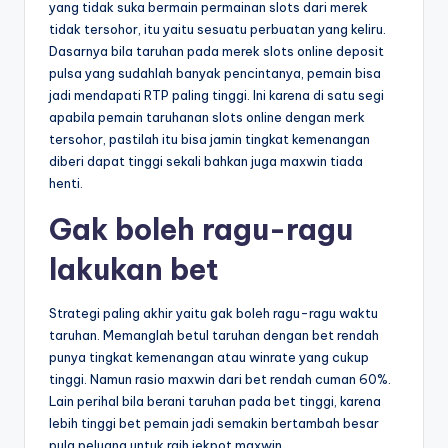
yang tidak suka bermain permainan slots dari merek
tidak tersohor, itu yaitu sesuatu perbuatan yang keliru.
Dasarnya bila taruhan pada merek slots online deposit
pulsa yang sudahlah banyak pencintanya, pemain bisa
jadi mendapati RTP paling tinggi. Ini karena di satu segi
apabila pemain taruhanan slots online dengan merk
tersohor, pastilah itu bisa jamin tingkat kemenangan
diberi dapat tinggi sekali bahkan juga maxwin tiada
henti.
Gak boleh ragu-ragu
lakukan bet
Strategi paling akhir yaitu gak boleh ragu-ragu waktu
taruhan. Memanglah betul taruhan dengan bet rendah
punya tingkat kemenangan atau winrate yang cukup
tinggi. Namun rasio maxwin dari bet rendah cuman 60%.
Lain perihal bila berani taruhan pada bet tinggi, karena
lebih tinggi bet pemain jadi semakin bertambah besar
pula peluang untuk raih jekpot maxwin.