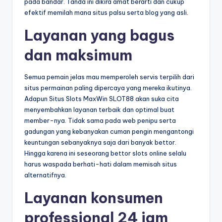
pada bandar. Tanda ini dikira amat berarti dan cukup
efektif memilah mana situs palsu serta blog yang asli.
Layanan yang bagus
dan maksimum
Semua pemain jelas mau memperoleh servis terpilih dari
situs permainan paling dipercaya yang mereka ikutinya.
Adapun Situs Slots MaxWin SLOT88 akan suka cita
menyembahkan layanan terbaik dan optimal buat
member-nya. Tidak sama pada web penipu serta
gadungan yang kebanyakan cuman pengin mengantongi
keuntungan sebanyaknya saja dari banyak bettor.
Hingga karena ini seseorang bettor slots online selalu
harus waspada berhati-hati dalam memisah situs
alternatifnya.
Layanan konsumen
professional 24 jam